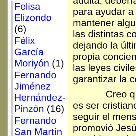
adulta, deberí
Felisa
para ayudar a 
Elizondo
mantener algu
(6)
las distintas 
Félix
dejando la últ
García
propia concien
Moriyón
(1)
las leyes civi
Fernando
garantizar la c
Jiménez
Creo q
Hernández-
es ser cristian
Pinzón
(16)
seguir el mens
Fernando
promovió Jesú
San Martín