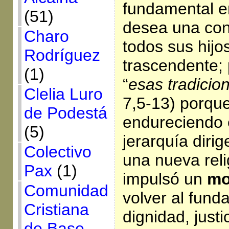
fundamental e
(51)
desea una conv
Charo
todos sus hijo
Rodríguez
trascendente; 
(1)
“
esas tradicio
Clelia Luro
7,5-13) porque
de Podestá
endureciendo e
(5)
jerarquía dirig
Colectivo
una nueva reli
Pax
(1)
impulsó un
mo
Comunidad
volver al fund
Cristiana
dignidad, just
de Base