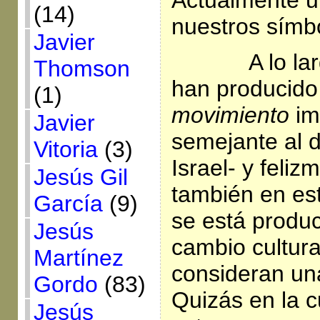
(14)
nuestros símbo
Javier
A lo la
Thomson
han producido 
(1)
movimiento
im
Javier
semejante al d
Vitoria
(3)
Israel- y feliz
Jesús Gil
también en es
García
(9)
se está produc
Jesús
cambio cultura
Martínez
consideran u
Gordo
(83)
Quizás en la c
Jesús