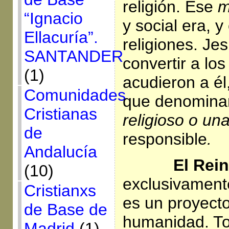
religión. Ese
m
“Ignacio
y social era, 
Ellacuría”.
religiones. Je
SANTANDER
convertir a lo
(1)
acudieron a él
Comunidades
que denomin
Cristianas
religioso o un
de
responsible
.
Andalucía
El Reinad
(10)
exclusivamente
Cristianxs
es un proyecto
de Base de
humanidad. Tod
Madrid
(1)