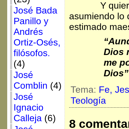
Y quie
José Bada
asumiendo lo 
Panillo y
estimado maes
Andrés
“
Aun
Ortiz-Osés,
Dios 
filósofos.
me p
(4)
Dios”
José
Comblin
(4)
Tema:
Fe,
Jes
José
Teología
Ignacio
Calleja
(6)
8 comenta