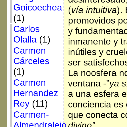
Goicoechea
(
vía intuitiva
).
(1)
promovidos po
Carlos
y fundamentad
Olalla
(1)
inmanente y t
Carmen
inútiles y crue
Cárceles
ser satisfech
(1)
La noosfera n
Carmen
ventana -”
ya s
Hernandez
a una esfera e
Rey
(11)
conciencia es
Carmen-
que conecta c
Almendralejo
divino”
.