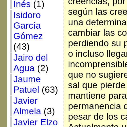
creencias; por
Inés
(1)
según las cree
Isidoro
una determina
García
cambiar las c
Gómez
perdiendo su 
(43)
o incluso llega
Jairo del
incomprensible
Agua
(2)
que no sugier
Jaume
sal que pierde
Patuel
(63)
mantiene para
Javier
permanencia d
Almela
(3)
pesar de los c
Javier Elzo
Actualmente u