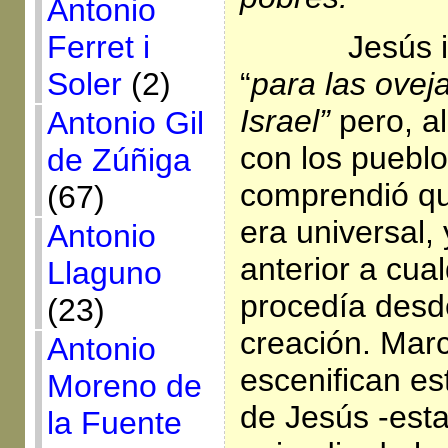
Antonio
Ferret i
Jesús i
Soler
(2)
“
para las ovej
Israel”
pero, a
Antonio Gil
con los pueblo
de Zúñiga
comprendió qu
(67)
era universal,
Antonio
anterior a cua
Llaguno
procedía desd
(23)
creación. Mar
Antonio
escenifican es
Moreno de
de Jesús -esta
la Fuente