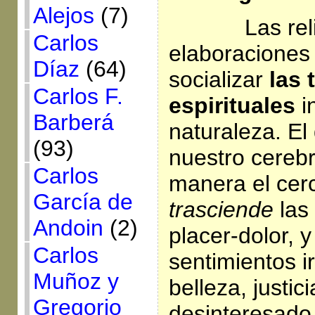
Alejos
(7)
Las re
Carlos
elaboracione
Díaz
(64)
socializar
las 
Carlos F.
espirituales
i
Barberá
naturaleza. El
(93)
nuestro cerebr
Carlos
manera el cer
García de
trasciende
las
Andoin
(2)
placer-dolor, 
Carlos
sentimientos i
Muñoz y
belleza, justic
Gregorio
desinteresado,