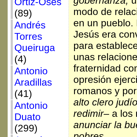
gobernanza;
u
Ortiz-Osés
modo de relac
(89)
en un pueblo. 
Andrés
Jesús era con
Torres
para establec
Queiruga
unas relacione
(4)
fraternidad co
Antonio
opresión ejerc
Aradillas
romanos y por
(41)
alto clero judí
Antonio
redimir
– a los
Duato
anunciar la bu
(299)
pobres.