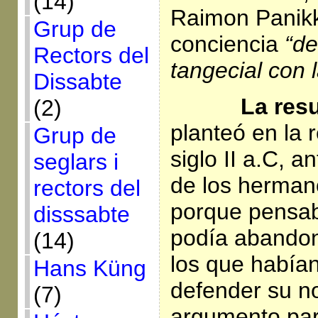
(14)
Raimon Panikk
Grup de
conciencia
“de
Rectors del
tangecial con 
Dissabte
La resurr
(2)
planteó en la r
Grup de
siglo II a.C, a
seglars i
de los herma
rectors del
porque pensa
disssabte
podía abandon
(14)
los que había
Hans Küng
defender su no
(7)
argumento pa