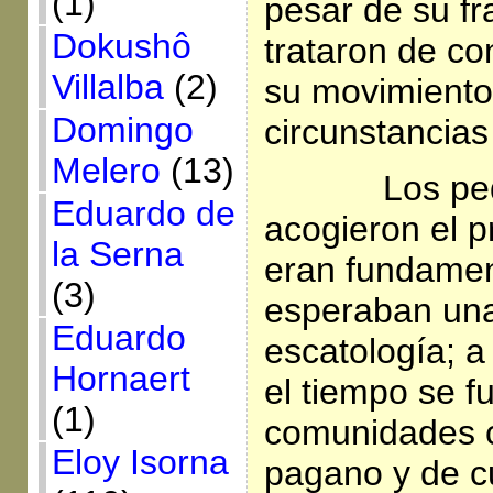
(1)
pesar de su f
Dokushô
trataron de con
Villalba
(2)
su movimiento
Domingo
circunstancias
Melero
(13)
Los pe
Eduardo de
acogieron el 
la Serna
eran fundamen
(3)
esperaban una
Eduardo
escatología; 
Hornaert
el tiempo se f
(1)
comunidades c
Eloy Isorna
pagano y de cu