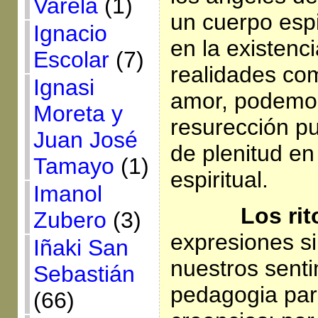
Varela
(1)
un cuerpo espi
Ignacio
en la existenc
Escolar
(7)
realidades como
Ignasi
amor, podemos
Moreta y
resurección p
Juan José
de plenitud en
Tamayo
(1)
espiritual.
Imanol
Los ritos 
Zubero
(3)
expresiones s
Iñaki San
nuestros senti
Sebastián
pedagogia para
(66)