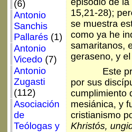
episodio de l
(6)
15,21-28); pe
Antonio
se muestra est
Sanchis
como ya he ind
Pallarés
(1)
samaritanos, e
Antonio
geraseno, y el
Vicedo
(7)
Antonio
Este p
Zugasti
por sus discí
(112)
cumplimiento 
mesiánica, y 
Asociación
cristianismo p
de
Khristós, ungi
Teólogas y