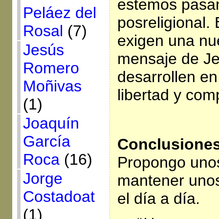
estemos pasa
Peláez del
posreligional.
Rosal
(7)
exigen una nue
Jesús
mensaje de Je
Romero
desarrollen e
Moñivas
libertad y com
(1)
Joaquín
García
Conclusione
Roca
(16)
Propongo uno
Jorge
mantener unos
Costadoat
el día a día.
(1)