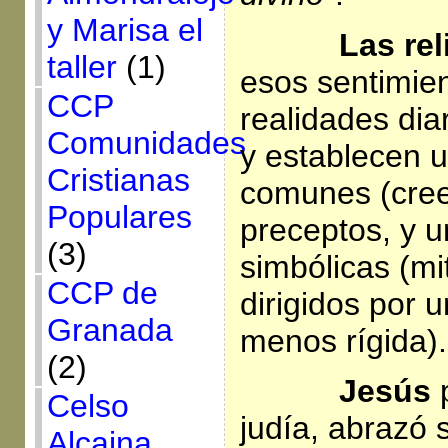
y Marisa el
Las relig
taller
(1)
esos sentimien
CCP
realidades dia
Comunidades
y establecen 
Cristianas
comunes (cree
Populares
preceptos, y 
(3)
simbólicas (mit
CCP de
dirigidos por 
Granada
menos rígida).
(2)
Jesús
p
Celso
judía, abrazó 
Alcaina