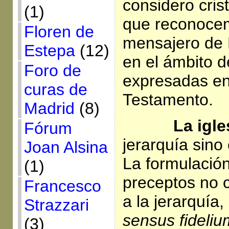
considero cris
(1)
que reconoce
Floren de
mensajero de 
Estepa
(12)
en el ámbito d
Foro de
expresadas en
curas de
Testamento.
Madrid
(8)
La igles
Fórum
jerarquía sino
Joan Alsina
La formulación
(1)
preceptos no 
Francesco
a la jerarquía,
Strazzari
sensus fideli
(3)