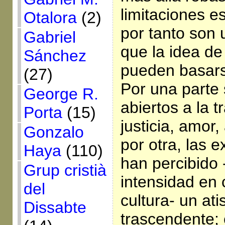
limitaciones e
Otalora
(2)
por tanto son 
Gabriel
que la idea de
Sánchez
pueden basars
(27)
Por una parte
George R.
abiertos a la 
Porta
(15)
justicia, amor,
Gonzalo
por otra, las 
Haya
(110)
han percibido
Grup cristià
intensidad en
del
cultura- un at
Dissabte
trascendente;