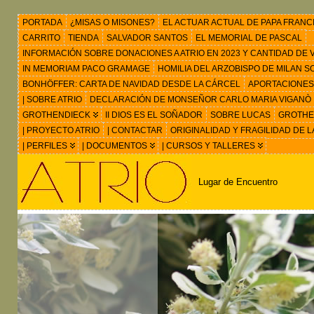
PORTADA
¿MISAS O MISONES?
EL ACTUAR ACTUAL DE PAPA FRANC
CARRITO
TIENDA
SALVADOR SANTOS
EL MEMORIAL DE PASCAL
INFORMACIÓN SOBRE DONACIONES A ATRIO EN 2023 Y CANTIDAD DE VIS
IN MEMORIAM PACO GRAMAGE
HOMILIA DEL ARZOBISPO DE MILAN 
BONHÖFFER: CARTA DE NAVIDAD DESDE LA CÁRCEL
APORTACIONES
| SOBRE ATRIO
DECLARACIÓN DE MONSEÑOR CARLO MARIA VIGANÒ
GROTHENDIECK
II DIOS ES EL SOÑADOR
SOBRE LUCAS
GROTHEN
| PROYECTO ATRIO
| CONTACTAR
ORIGINALIDAD Y FRAGILIDAD DE L
| PERFILES
| DOCUMENTOS
| CURSOS Y TALLERES
Lugar de Encuentro