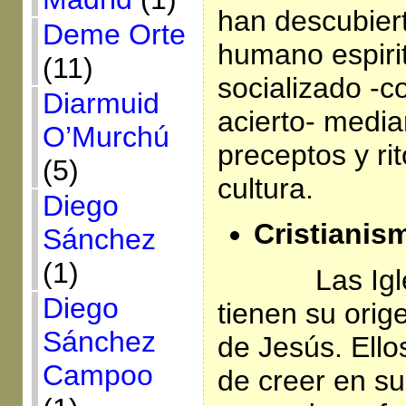
han descubier
Deme Orte
humano espirit
(11)
socializado -
Diarmuid
acierto- media
O’Murchú
preceptos y ri
(5)
cultura.
Diego
Cristianis
Sánchez
(1)
Las Igl
Diego
tienen su orig
Sánchez
de Jesús. Ello
Campoo
de creer en su