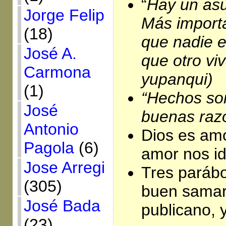
“
Hay un asun
Jorge Felip
Más importa
(18)
que nadie e
José A.
que otro vi
Carmona
yupanqui)
(1)
“
Hechos so
José
buenas raz
Antonio
Dios es amo
Pagola
(6)
amor nos id
Jose Arregi
Tres parábo
(305)
buen samari
José Bada
publicano, y
(23)