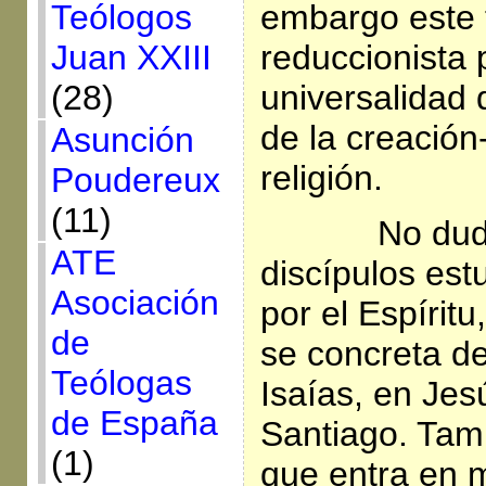
embargo este 
Teólogos
reduccionista 
Juan XXIII
universalidad 
(28)
de la creació
Asunción
religión.
Poudereux
(11)
No dud
ATE
discípulos est
Asociación
por el Espírit
de
se concreta de
Teólogas
Isaías, en Jes
de España
Santiago. Tamb
(1)
que entra en 