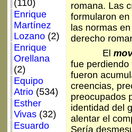
(110)
romana. Las c
Enrique
formularon en
Martínez
las normas en
Lozano
(2)
derecho roma
Enrique
El
mov
Orellana
fue perdiendo f
(2)
fueron acumu
Equipo
creencias, pre
Atrio
(534)
preocupados p
Esther
identidad del 
Vivas
(32)
alentar el comp
Esuardo
Sería desmesu