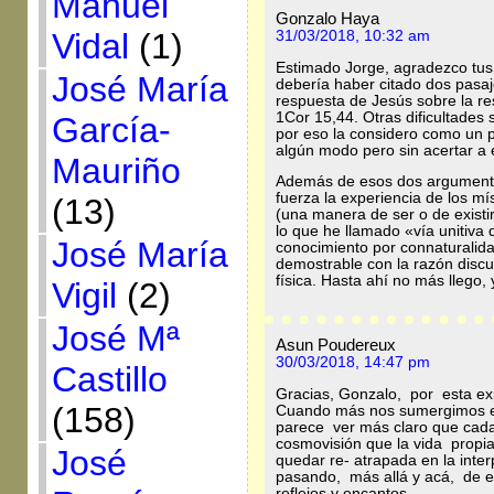
Manuel
Gonzalo Haya
Vidal
(1)
31/03/2018, 10:32 am
Estimado Jorge, agradezco tus 
José María
debería haber citado dos pasa
respuesta de Jesús sobre la re
1Cor 15,44. Otras dificultades
García-
por eso la considero como un p
algún modo pero sin acertar a e
Mauriño
Además de esos dos argumentos
fuerza la experiencia de los mís
(13)
(una manera de ser o de existi
lo que he llamado «vía unitiva
José María
conocimiento por connaturalida
demostrable con la razón discu
física. Hasta ahí no más llego
Vigil
(2)
José Mª
Asun Poudereux
30/03/2018, 14:47 pm
Castillo
Gracias, Gonzalo, por esta ex
(158)
Cuando más nos sumergimos e
parece ver más claro que cada
cosmovisión que la vida propia
José
quedar re- atrapada en la inte
pasando, más allá y acá, de es
reflejos y encantos.