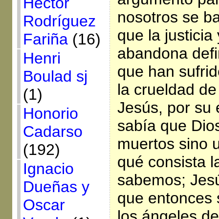
Héctor
nosotros se b
Rodríguez
que la justici
Fariña
(16)
abandona defi
Henri
que han sufrid
Boulad sj
la crueldad de
(1)
Jesús, por su 
Honorio
sabía que Dio
Cadarso
muertos sino u
(192)
qué consista l
Ignacio
sabemos; Jesú
Dueñas y
que entonces 
Oscar
los ángeles d