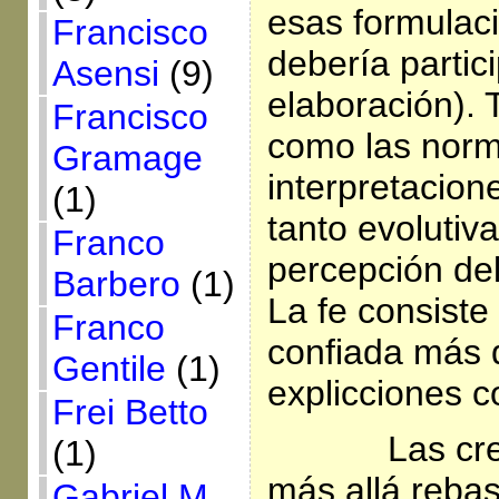
esas formulac
Francisco
debería partic
Asensi
(9)
elaboración). 
Francisco
como las nor
Gramage
interpretacione
(1)
tanto evolutiv
Franco
percepción del 
Barbero
(1)
La fe consist
Franco
confiada más 
Gentile
(1)
explicciones c
Frei Betto
Las cr
(1)
más allá reba
Gabriel M.