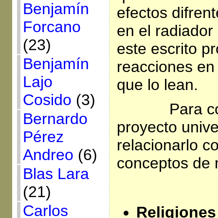
Benjamín
efectos difren
Forcano
en el radiador 
(23)
este escrito p
Benjamín
reacciones en
Lajo
que lo lean.
Cosido
(3)
Para c
Bernardo
proyecto unive
Pérez
relacionarlo c
Andreo
(6)
conceptos de n
Blas Lara
(21)
Carlos
Religiones