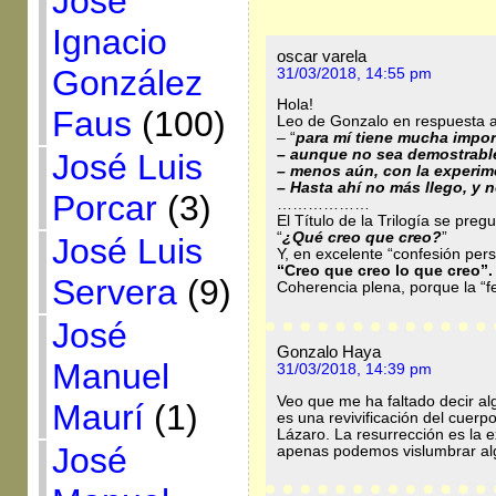
José
Ignacio
oscar varela
González
31/03/2018, 14:55 pm
Hola!
Faus
(100)
Leo de Gonzalo en respuesta 
– “
para mí tiene mucha impor
– aunque no sea demostrable 
José Luis
– menos aún, con la experime
– Hasta ahí no más llego, y 
Porcar
(3)
………………
El Título de la Trilogía se pregu
“
¿Qué creo que creo?
”
José Luis
Y, en excelente “confesión pers
“Creo que creo lo que creo”.
Servera
(9)
Coherencia plena, porque la “fe
José
Gonzalo Haya
Manuel
31/03/2018, 14:39 pm
Veo que me ha faltado decir al
Maurí
(1)
es una revivificación del cuer
Lázaro. La resurrección es la e
José
apenas podemos vislumbrar al