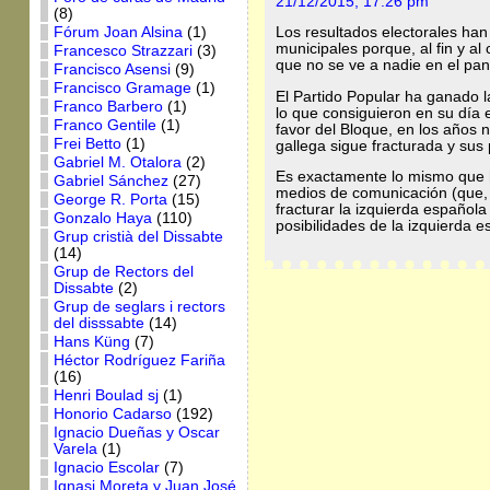
21/12/2015, 17:26 pm
(8)
Fórum Joan Alsina
(1)
Los resultados electorales han
municipales porque, al fin y a
Francesco Strazzari
(3)
que no se ve a nadie en el pano
Francisco Asensi
(9)
Francisco Gramage
(1)
El Partido Popular ha ganado 
Franco Barbero
(1)
lo que consiguieron en su día
Franco Gentile
(1)
favor del Bloque, en los años n
Frei Betto
(1)
gallega sigue fracturada y su
Gabriel M. Otalora
(2)
Es exactamente lo mismo que h
Gabriel Sánchez
(27)
medios de comunicación (que, 
George R. Porta
(15)
fracturar la izquierda español
Gonzalo Haya
(110)
posibilidades de la izquierda
Grup cristià del Dissabte
(14)
Grup de Rectors del
Dissabte
(2)
Grup de seglars i rectors
del disssabte
(14)
Hans Küng
(7)
Héctor Rodríguez Fariña
(16)
Henri Boulad sj
(1)
Honorio Cadarso
(192)
Ignacio Dueñas y Oscar
Varela
(1)
Ignacio Escolar
(7)
Ignasi Moreta y Juan José