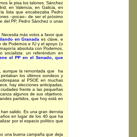
mos le pisa los talones. Sánchez
d, en Valencia, en Galicia, en
 la lista que encabezaba Pedro
iones –pocas– de ser el próximo
ble del PP, Pedro Sánchez o unas
. Necesita más votos a favor que
ilando en Granada
es clave, e
oyo de Podemos e IU y el apoyo (o
la mayoría absoluta con Podemos,
o socialista: un referéndum en
iene el PP en el Senado, que
s, aunque la remontada que ha
 pintaban los últimos sondeos y
y sobrepasa al PSOE en muchas
ece, hay elecciones anticipadas,
 ciudades frente a las pequeñas
alcanza algunos de sus objetivos:
randes partidos, que hoy está en
han salido. Es una gran derrota
caños en lugar de los 40 que ha
izar por el espacio político que
echo una buena campaña que deja