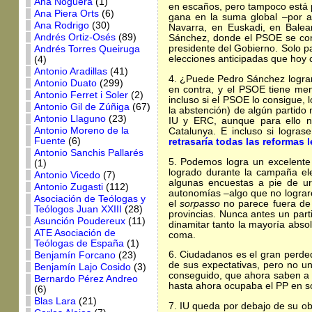
Ana Noguera
(1)
en escaños, pero tampoco está p
Ana Piera Orts
(6)
gana en la suma global –por a
Ana Rodrigo
(30)
Navarra, en Euskadi, en Bale
Andrés Ortiz-Osés
(89)
Sánchez, donde el PSOE se conv
presidente del Gobierno. Solo p
Andrés Torres Queiruga
elecciones anticipadas que hoy 
(4)
Antonio Aradillas
(41)
4. ¿Puede Pedro Sánchez lograr 
Antonio Duato
(299)
en contra, y el PSOE tiene me
Antonio Ferret i Soler
(2)
incluso si el PSOE lo consigue, 
Antonio Gil de Zúñiga
(67)
la abstención) de algún partido
Antonio Llaguno
(23)
IU y ERC, aunque para ello ne
Antonio Moreno de la
Catalunya. E incluso si logras
Fuente
(6)
retrasaría todas las reformas 
Antonio Sanchis Pallarés
5. Podemos logra un excelente
(1)
logrado durante la campaña ele
Antonio Vicedo
(7)
algunas encuestas a pie de u
Antonio Zugasti
(112)
autonomías –algo que no lograro
Asociación de Teólogas y
el
sorpasso
no parece fuera de 
Teólogos Juan XXIII
(28)
provincias. Nunca antes un parti
Asunción Poudereux
(11)
dinamitar tanto la mayoría abso
ATE Asociación de
coma.
Teólogas de España
(1)
6. Ciudadanos es el gran perde
Benjamín Forcano
(23)
de sus expectativas, pero no u
Benjamín Lajo Cosido
(3)
conseguido, que ahora saben a m
Bernardo Pérez Andreo
hasta ahora ocupaba el PP en so
(6)
Blas Lara
(21)
7. IU queda por debajo de su o