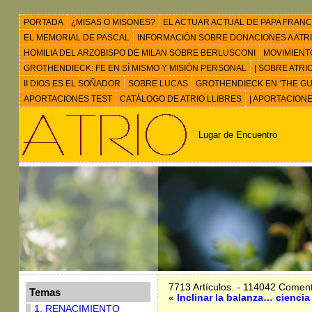
PORTADA
¿MISAS O MISONES?
EL ACTUAR ACTUAL DE PAPA FRANC
EL MEMORIAL DE PASCAL
INFORMACIÓN SOBRE DONACIONES A ATRIO 
HOMILIA DEL ARZOBISPO DE MILAN SOBRE BERLUSCONI
MOVIMIENT
GROTHENDIECK: FE EN SÍ MISMO Y MISIÓN PERSONAL
| SOBRE ATRI
II DIOS ES EL SOÑADOR
SOBRE LUCAS
GROTHENDIECK EN ‘THE GU
APORTACIONES TEST
CATÁLOGO DE ATRIO LLIBRES
| APORTACION
Lugar de Encuentro
7713 Artículos. - 114042 Coment
Temas
«
Inclinar la balanza… ciencia 
1. RENACIMIENTO