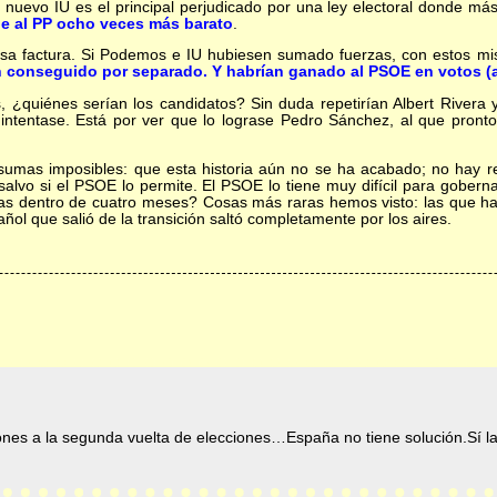
 nuevo IU es el principal perjudicado por una ley electoral donde m
le al PP ocho veces más barato
.
 pasa factura. Si Podemos e IU hubiesen sumado fuerzas, con estos 
n conseguido por separado. Y habrían ganado al PSOE en votos 
s, ¿quiénes serían los candidatos? Sin duda repetirían Albert Rivera 
intentase. Está por ver que lo lograse Pedro Sánchez, al que pronto 
sumas imposibles: que esta historia aún no se ha acabado; no hay res
 salvo si el PSOE lo permite. El PSOE lo tiene muy difícil para gobern
das dentro de cuatro meses? Cosas más raras hemos visto: las que ha
añol que salió de la transición saltó completamente por los aires.
jones a la segunda vuelta de elecciones…España no tiene solución.Sí 