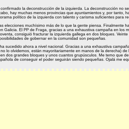
 confirmado la deconstrucción de la izquierda. La deconstrucción no s
l cabo, hay muchas menos provincias que ayuntamientos y, por tanto, ha
rama político de la izquierda con talento y carisma suficientes para rec
las elecciones muchísimo más de lo que la gente piensa. Finalmente ha
 en Galicia. El PP de Fraga, gracias a una exhaustiva campaña en los
oventa, consiguió fracturar la izquierda gallega en dos bloques. Veinte
s posibilidades de gobernar en la comunidad son pequeñas.
a sucedido ahora a nivel nacional. Gracias a una exhaustiva campañ
no lo olvidemos, están mayoritariamente en manos de la derecha) de
a en dos grandes bloques y unos cuantos grupúsculos. Me temo que den
 española de conseguir el poder seguirán siendo pequeñas. Ojalá me eq