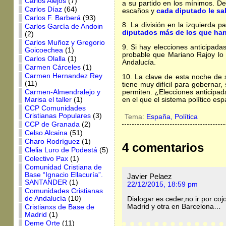
Carlos Alejos
(7)
a su partido en los mínimos. De
Carlos Díaz
(64)
escaños y
cada diputado le sa
Carlos F. Barberá
(93)
8. La división en la izquierda
Carlos García de Andoin
diputados más de los que ha
(2)
Carlos Muñoz y Gregorio
9. Si hay elecciones anticipada
Goicoechea
(1)
probable que Mariano Rajoy lo 
Carlos Olalla
(1)
Andalucía.
Carmen Cárceles
(1)
Carmen Hernandez Rey
10. La clave de esta noche de 
(11)
tiene muy difícil para gobernar,
permiten. ¿Elecciones anticipa
Carmen-Almendralejo y
en el que el sistema político esp
Marisa el taller
(1)
CCP Comunidades
Cristianas Populares
(3)
Tema:
España,
Política
CCP de Granada
(2)
Celso Alcaina
(51)
Charo Rodríguez
(1)
4 comentarios
Clelia Luro de Podestá
(5)
Colectivo Pax
(1)
Comunidad Cristiana de
Base “Ignacio Ellacuría”.
Javier Pelaez
SANTANDER
(1)
22/12/2015, 18:59 pm
Comunidades Cristianas
de Andalucía
(10)
Dialogar es ceder,no ir por co
Madrid y otra en Barcelona…
Cristianxs de Base de
Madrid
(1)
Deme Orte
(11)