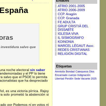
Enlaces
ATRIO 2001-2005
 España
ATRIO 2006-2009
CCP. Aragón
CCP. Granada
FE ADULTA
GRUP CRISTIÀ DEL
DISSABTE
IGLESIA VIVA
oras
IL SISMOGRAFO
KOINONIA
MARCEL LÉGAUT Asoc.
 investidura salvo que
REDES CRISTIANAS
RELIGIÓN DIGITAL
Etiquetas
 una noche electoral
sin saber
Amnistía
Bondad
Catequesis Dios
 endemoniadas y el PP lo tiene
Encarnado
cuerpo
Indignación
ra salvo que el PSOE lo permita
Libertad
Perdón
Sede Vacante 2025
acionalistas que ha despreciado
l, es una victoria pírrica. Rajoy
ra solo prometió la abstención si
erado por Podemos ni en votos ni