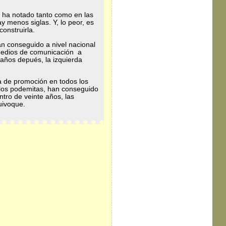
e ha notado tanto como en las
y menos siglas. Y, lo peor, es
onstruirla.
n conseguido a nivel nacional
 medios de comunicación a
 años depués, la izquierda
a de promoción en todos los
 los podemitas, han conseguido
tro de veinte años, las
uivoque.