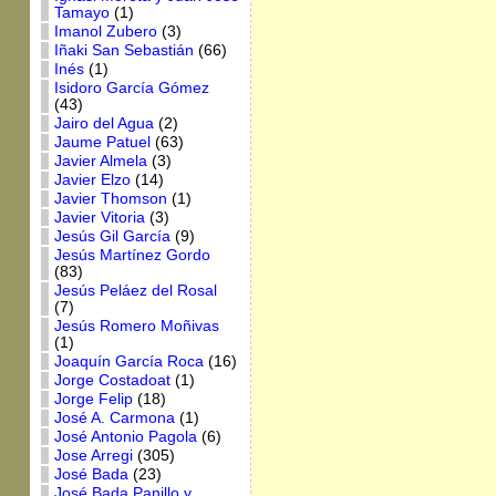
Tamayo
(1)
Imanol Zubero
(3)
Iñaki San Sebastián
(66)
Inés
(1)
Isidoro García Gómez
(43)
Jairo del Agua
(2)
Jaume Patuel
(63)
Javier Almela
(3)
Javier Elzo
(14)
Javier Thomson
(1)
Javier Vitoria
(3)
Jesús Gil García
(9)
Jesús Martínez Gordo
(83)
Jesús Peláez del Rosal
(7)
Jesús Romero Moñivas
(1)
Joaquín García Roca
(16)
Jorge Costadoat
(1)
Jorge Felip
(18)
José A. Carmona
(1)
José Antonio Pagola
(6)
Jose Arregi
(305)
José Bada
(23)
José Bada Panillo y