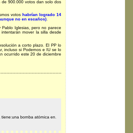
ás de 900.000 votos dan solo dos
mismos votos
habrían logrado 14
(aunque no en escaños)
.
y Pablo Iglesias, pero no parece
intentarán mover la silla desde
olución a corto plazo. El PP lo
ar, incluso si Podemos e IU se lo
n ocurrido este 20 de diciembre
la tiene:una bomba atómica en.