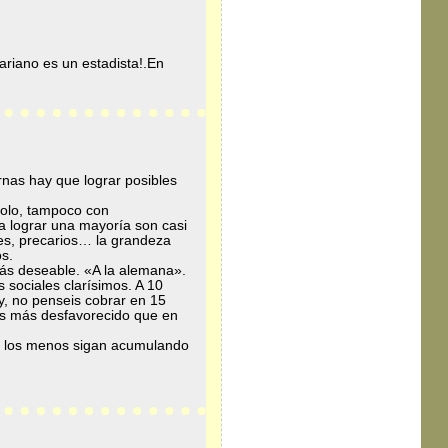
riano es un estadista!.En
rnas hay que lograr posibles
solo, tampoco con
 lograr una mayoría son casi
les, precarios… la grandeza
s.
más deseable. «A la alemana».
 sociales clarísimos. A 10
ay, no penseis cobrar en 15
os más desfavorecido que en
 y los menos sigan acumulando