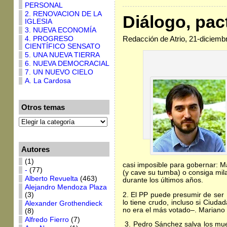
PERSONAL
2. RENOVACION DE LA
Diálogo, pac
IGLESIA
3. NUEVA ECONOMÍA
Redacción de Atrio, 21-diciemb
4. PROGRESO
CIENTÍFICO SENSATO
5. UNA NUEVA TIERRA
6. NUEVA DEMOCRACIAL
7. UN NUEVO CIELO
A. La Cardosa
Otros temas
Autores
(1)
casi imposible para gobernar: M
-
(77)
(y cave su tumba) o consiga mil
Alberto Revuelta
(463)
durante los últimos años.
Alejandro Mendoza Plaza
2. El PP puede presumir de ser
(3)
lo tiene crudo, incluso si Ciuda
Alexander Grothendieck
no era el más votado–. Mariano 
(8)
Alfredo Fierro
(7)
3. Pedro Sánchez salva los mueb