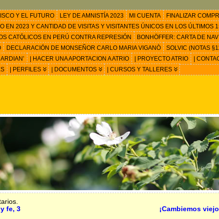
ISCO Y EL FUTURO
LEY DE AMNISTÍA 2023
MI CUENTA
FINALIZAR COMP
EN 2023 Y CANTIDAD DE VISITAS Y VISITANTES ÚNICOS EN LOS ÚLTIMOS 15
OS CATÓLICOS EN PERÚ CONTRA REPRESIÓN
BONHÖFFER: CARTA DE NAV
O
DECLARACIÓN DE MONSEÑOR CARLO MARIA VIGANÒ
SOLVIC (NOTAS §11
ARDIAN’
| HACER UNA APORTACION A ATRIO
| PROYECTO ATRIO
| CONTA
ES
| PERFILES
| DOCUMENTOS
| CURSOS Y TALLERES
arios.
y fe, 3
¡Cambiemos viejo