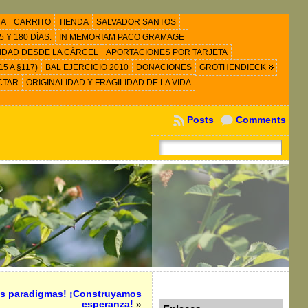
RA
CARRITO
TIENDA
SALVADOR SANTOS
 Y 180 DÍAS.
IN MEMORIAM PACO GRAMAGE
IDAD DESDE LA CÁRCEL
APORTACIONES POR TARJETA
5 A §117)
BAL EJERCICIO 2010
DONACIONES
GROTHENDIECK
CTAR
ORIGINALIDAD Y FRAGILIDAD DE LA VIDA
Posts
Comments
s paradigmas! ¡Construyamos
esperanza!
»