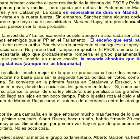
ara brindar: cosecha el peor resultado de la historia del PSOE y Pode
penas punto y medio–, pero queda por detrás de Podemos en Madri
ares y en Catalunya. La caída
es especialmente dura en Madrid
,
ierte en la cuarta fuerza. Sin embargo, Sánchez tiene algunas opc
arece que haya cuatro posibilidades: Mariano Rajoy, otro presidencia
casi parecen ser lo más probable.
la investidura? Es técnicamente posible aunque no sea nada sencillo
nos enemigos que el PP en el Parlamento.
El escaño que está ba
lo tiene cuesta arriba. Sánchez sería presidente si consiguiese el ap
 nacionalista. No parece fácil. Tampoco imposible. El PSOE sumaría 
cesitaría algo que probablemente rompería el grupo parlamentari
e ese pacto, tendría un nuevo escollo:
la mayoría absoluta que t
legislativas (aunque no las bloquearía)
.
 resultado: mucho mejor de lo que se pronosticaba hace dos mese
ctoral no basta para ser la segunda fuerza política en votos, como
rna. Se convierte en la primera fuerza en Catalunya y Euskadi, 
n en mayo, donde los socialistas les ganaron en todas–. Si, como par
su alcance, a pesar de una ley electoral que penaliza a las grandes
do llegó tan lejos en tan poco tiempo. Pablo Iglesias roza el cielo y 
luta de Mariano Rajoy como el sistema de alternancia entre los dos g
dor de una campaña en la que entraron mucho más fuertes de lo que 
n pésimo resultado: Albert Rivera, hace un año, habría firmado 20 es
uy poco. Sin embargo, por primera vez hay un partido que puede rival
litario. No es poca cosa.
bjetivo: salvar al menos el grupo parlamentario. Alberto Garzón ha h