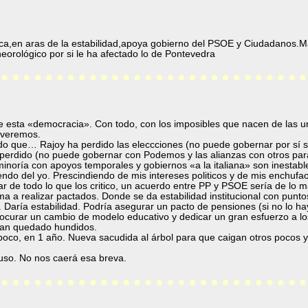
a,en aras de la estabilidad,apoya gobierno del PSOE y Ciudadanos.Ma
rológico por si le ha afectado lo de Pontevedra
de esta «democracia». Con todo, con los imposibles que nacen de las u
 veremos.
o que… Rajoy ha perdido las eleccciones (no puede gobernar por sí 
erdido (no puede gobernar con Podemos y las alianzas con otros para
inoría con apoyos temporales y gobiernos «a la italiana» son inestab
ndo del yo. Prescindiendo de mis intereses politicos y de mis enchufao
 de todo lo que los critico, un acuerdo entre PP y PSOE sería de lo 
 a realizar pactados. Donde se da estabilidad institucional con puntos
. Daría estabilidad. Podría asegurar un pacto de pensiones (si no lo h
ocurar un cambio de modelo educativo y dedicar un gran esfuerzo a l
han quedado hundidos.
poco, en 1 año. Nueva sacudida al árbol para que caigan otros pocos
luso. No nos caerá esa breva.