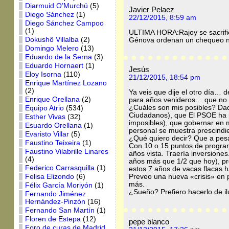
Diarmuid O’Murchú
(5)
Javier Pelaez
Diego Sánchez
(1)
22/12/2015, 8:59 am
Diego Sánchez Campoo
(1)
ULTIMA HORA:Rajoy se sacrific
Dokushô Villalba
(2)
Génova ordenan un chequeo neo
Domingo Melero
(13)
Eduardo de la Serna
(3)
Eduardo Hornaert
(1)
Jesús
Eloy Isorna
(110)
21/12/2015, 18:54 pm
Enrique Martínez Lozano
(2)
Ya veis que dije el otro día… 
Enrique Orellana
(2)
para años venideros… que no
¿Cuáles son mis posibles? Dad
Equipo Atrio
(534)
Ciudadanos), que El PSOE ha p
Esther Vivas
(32)
imposibles), que gobernar en m
Esuardo Orellana
(1)
personal se muestra prescindie
Evaristo Villar
(5)
¿Qué quiero decir? Que a pesar
Faustino Teixeira
(1)
Con 10 o 15 puntos de programa
Faustino Vilabrille Linares
años vista. Traería inversiones
(4)
años más que 1/2 que hoy), pr
Federico Carrasquilla
(1)
estos 7 años de vacas flacas 
Felisa Elizondo
(6)
Preveo una nueva «crisis» en 
más.
Félix García Moriyón
(1)
¿Sueño? Prefiero hacerlo de i
Fernando Jiménez
Hernández-Pinzón
(16)
Fernando San Martín
(1)
Floren de Estepa
(12)
pepe blanco
Foro de curas de Madrid