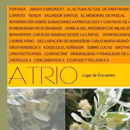
PORTADA
¿MISAS O MISONES?
EL ACTUAR ACTUAL DE PAPA FRANC
CARRITO
TIENDA
SALVADOR SANTOS
EL MEMORIAL DE PASCAL
INFORMACIÓN SOBRE DONACIONES A ATRIO EN 2023 Y CANTIDAD DE VIS
IN MEMORIAM PACO GRAMAGE
HOMILIA DEL ARZOBISPO DE MILAN 
BONHÖFFER: CARTA DE NAVIDAD DESDE LA CÁRCEL
APORTACIONES
| SOBRE ATRIO
DECLARACIÓN DE MONSEÑOR CARLO MARIA VIGANÒ
GROTHENDIECK
II DIOS ES EL SOÑADOR
SOBRE LUCAS
GROTHEN
| PROYECTO ATRIO
| CONTACTAR
ORIGINALIDAD Y FRAGILIDAD DE L
| PERFILES
| DOCUMENTOS
| CURSOS Y TALLERES
Lugar de Encuentro