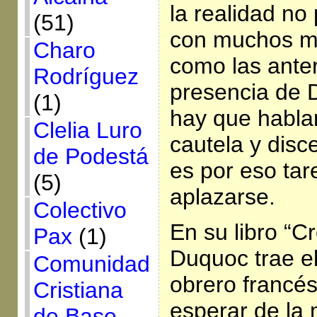
la realidad no
(51)
con muchos ma
Charo
como las anter
Rodríguez
presencia de 
(1)
hay que habl
Clelia Luro
cautela y disc
de Podestá
es por eso ta
(5)
aplazarse.
Colectivo
En su libro “Cr
Pax
(1)
Duquoc trae el
Comunidad
obrero francé
Cristiana
esperar de la 
de Base