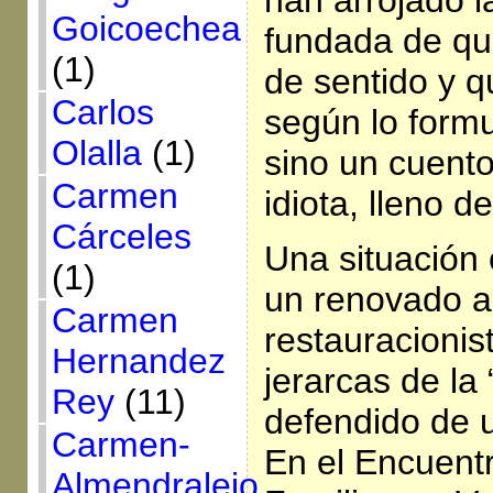
Goicoechea
fundada de que
(1)
de sentido y q
Carlos
según lo form
Olalla
(1)
sino un cuent
Carmen
idiota, lleno de
Cárceles
Una situación 
(1)
un renovado al
Carmen
restauracionis
Hernandez
jerarcas de la
Rey
(11)
defendido de 
Carmen-
En el Encuent
Almendralejo