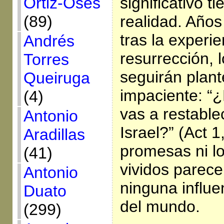
Ortiz-Osés
significativo t
(89)
realidad. Años
tras la experie
Andrés
resurrección, 
Torres
seguirán plan
Queiruga
impaciente: “
(4)
vas a restable
Antonio
Israel?” (Act 1
Aradillas
promesas ni l
(41)
vividos parece
Antonio
ninguna influe
Duato
del mundo.
(299)