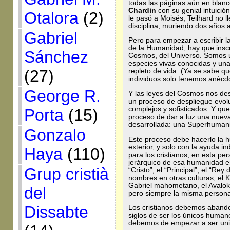
todas las páginas aún en blanc
Chardin
con su genial intuició
Otalora
(2)
le pasó a Moisés, Teilhard no lle
disciplina, muriendo dos años a
Gabriel
Pero para empezar a escribir l
de la Humanidad, hay que inscr
Sánchez
Cosmos, del Universo. Somos u
especies vivas conocidas y u
(27)
repleto de vida. (Ya se sabe que
individuos solo tenemos anécdo
George R.
Y las leyes del Cosmos nos des
un proceso de despliegue evol
complejos y sofisticados. Y qu
Porta
(15)
proceso de dar a luz una nueva
desarrollada: una Superhuman
Gonzalo
Este proceso debe hacerlo la h
exterior, y solo con la ayuda in
Haya
(110)
para los cristianos, en esta per
jerárquico de esa humanidad e
Grup cristià
“Cristo”, el “Principal”, el “R
nombres en otras culturas, el K
Gabriel mahometano, el Avaloki
del
pero siempre la misma person
Dissabte
Los cristianos debemos abando
siglos de ser los únicos humano
debemos de empezar a ser uni