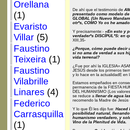
Orellana
De ahí que el testimonio de
AM
(1)
presentado como modelo de 
GLOBAL (Un Nuevo Mandamien
otr*s, COMO Yo os he amado
Evaristo
Y precisamente:-
«En esto y p
Villar
(5)
verdader*s DISCÍPUL*S: en qu
XIII,35-
Faustino
¿Porque, cómo puede decir u
si no ama de verdad a sus h
Teixeira
(1)
vida terrenal?
¿Fue por ahí la IGLESIA= A
Faustino
JESÚS desde los primeros tiemp
y lo hace en la actualidadE en 
Vilabrille
Estamos empeñados en consegu
permanencia de la FIESTA HUM
Linares
(4)
DEL HUMANISMO (Los valores h
se reduce a
llenar de agua la
Federico
recomendo la Madre de Jesús 
Y lo que Él les dijo fue:
Haced l
Carrasquilla
posibilidad natural, llenando
humanismo verdadero, y solo
(1)
Vino de la Plenitud de Vida.