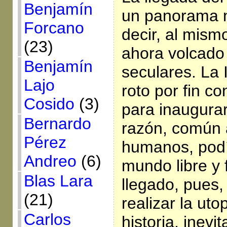
Benjamín
un panorama n
Forcano
decir, al mis
(23)
ahora volcado
Benjamín
seculares. La 
Lajo
roto por fin c
Cosido
(3)
para inaugurar
Bernardo
razón, común 
Pérez
humanos, podí
Andreo
(6)
mundo libre y 
Blas Lara
llegado, pues
(21)
realizar la uto
Carlos
historia, inevi