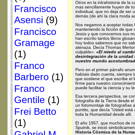
Otros en la intrahistoria de la 
Francisco
mas sencillamente huyen de to
individual, que no deja de ser
demás (de ahí la clara moda act
Asensi
(9)
Nos negamos a aceptar todas l
Francisco
manteniendo la ficción de que
Jesús y que conocemos sus ma
han escrito tantos libros glos
Gramage
hoy todos sabemos que no sabe
atenaza. Decía Thomas Merton
(1)
culpable»:
«El miedo al cambio
desintegración de la unidad 
nuestro mundo acostumbra
Franco
Pero en el primer párrafo anunc
Barbero
(1)
habíais dado cuenta, siempre l
que sostiene el que escribe el 
firme para nuestro conocimient
Franco
puede facilitar la ciencia y su l
Esa tercera perspectiva, se co
Gentile
(1)
fotografía de la Tierra desde 
un fotomontaje de fotografías 
Frei Betto
puntito, que decía “Usted está 
toda la Humanidad desde allí.
(1)
El año 1957, que muchos de no
Sputnik, se inició simbólicame
Gabriel M.
Historia Cósmica de la Hum