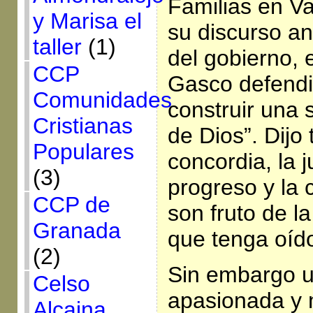
Familias en Va
y Marisa el
su discurso an
taller
(1)
del gobierno, 
CCP
Gasco defendi
Comunidades
construir una
Cristianas
de Dios”. Dijo
Populares
concordia, la ju
(3)
progreso y la c
CCP de
son fruto de la
Granada
que tenga oíd
(2)
Sin embargo 
Celso
apasionada y 
Alcaina