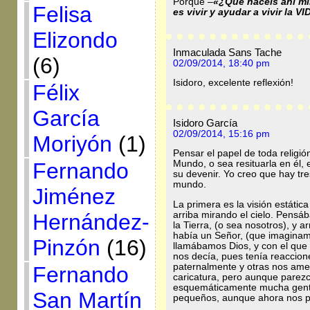
Porque –
«¿Qué hacéis ahí mir
Felisa
es vivir y ayudar a vivir l
Elizondo
Inmaculada Sans Tache
(6)
02/09/2014, 18:40 pm
Isidoro, excelente reflexión!
Félix
García
Isidoro García
02/09/2014, 15:16 pm
Moriyón
(1)
Pensar el papel de toda religió
Fernando
Mundo, o sea resituarla en él
su devenir. Yo creo que hay tr
mundo.
Jiménez
La primera es la visión estátic
Hernández-
arriba mirando el cielo. Pens
la Tierra, (o sea nosotros), y ar
había un Señor, (que imaginam
Pinzón
(16)
llamábamos Dios, y con el que
nos decía, pues tenía reaccio
paternalmente y otras nos ame
Fernando
caricatura, pero aunque parezc
esquemáticamente mucha gente
San Martín
pequeños, aunque ahora nos p