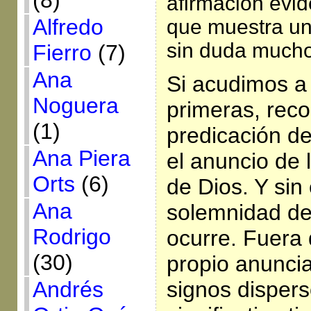
(8)
afirmación evi
Alfredo
que muestra un
sin duda much
Fierro
(7)
Ana
Si acudimos a 
Noguera
primeras, rec
(1)
predicación d
Ana Piera
el anuncio de 
Orts
(6)
de Dios. Y sin
Ana
solemnidad de
Rodrigo
ocurre. Fuera d
(30)
propio anunci
Andrés
signos disper