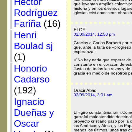
Héctor
que levantan amplios colectivos
historia y en los diversos luga
Rodríguez
iglesias cristianas sean obras
Fariña
(16)
ELOY
Henri
02/09/2014, 12:58 pm
Gracias a Carlos Barberá por es
Boulad sj
que, ante la falta de «progreso
esperanza :
(1)
«“No hay nada que esperar de l
constante en el corazón de esta
Honorio
Justos de todas las razas y de 
gracia en medio de nosotros pa
Cadarso
(192)
Dracir Abad
02/09/2014, 3:01 am
Ignacio
Dueñas y
El «giro constantiniano» ¿Cóm
garrafal malentendido doctrinal 
Oscar
proyecto cristiano pasó por la 
las Américas y Africa, y los Pa
menos los últimos, unos tras otr