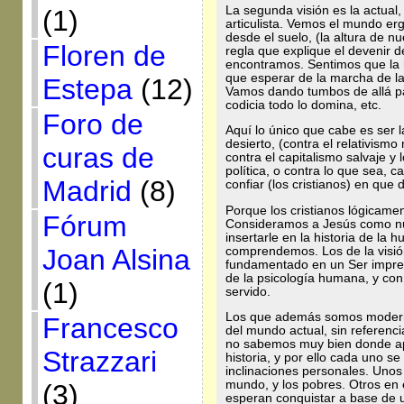
La segunda visión es la actual,
(1)
articulista. Vemos el mundo er
desde el suelo, (la altura de 
Floren de
regla que explique el devenir d
encontramos. Sentimos que la h
que esperar de la marcha de la 
Estepa
(12)
Vamos dando tumbos de allá pa
codicia todo lo domina, etc.
Foro de
Aquí lo único que cabe es ser 
desierto, (contra el relativismo
curas de
contra el capitalismo salvaje y
política, o contra lo que sea, 
Madrid
(8)
confiar (los cristianos) en que 
Porque los cristianos lógicame
Fórum
Consideramos a Jesús como n
insertarle en la historia de l
Joan Alsina
comprendemos. Los de la visió
fundamentado en un Ser imprevi
de la psicología humana, y con
(1)
servido.
Los que además somos moderno
Francesco
del mundo actual, sin referenci
no sabemos muy bien donde apo
Strazzari
historia, y por ello cada uno s
inclinaciones personales. Unos 
mundo, y los pobres. Otros en 
(3)
esperan conquistar a base de 