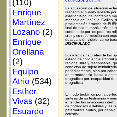
(110)
03/09/2014, 3:09 am
La acusación de situación ecles
Enrique
respecto al pueblo lanzada por 
exterior laico, del contenido má
Martínez
mensaje de Jesús, el Galileo,
proclamación práctica de BUE
final de esa humanización ent
Lozano
(2)
condenado por los poderes relig
cruz y su resurrección con espa
Enrique
desaparición visible, como bas
DISCIPULADO
.
Orellana
Los efectos naturales de los o
(2)
estado de conciencia artificial 
racional libre y responsable, q
condición de sujeto minimizad
Equipo
periódicamente, sino por cohe
de permanencia, hasta la destr
Atrio
(534)
drogadicto por incapacidad de 
drogadicta.
Esther
El modo teofánico por la perfe
síntesis de su testimonio y me
Vivas
(32)
entender las relaciones interhu
de poderosos y débiles y las r
Esuardo
paternalista filiales, por debaj
celestial.