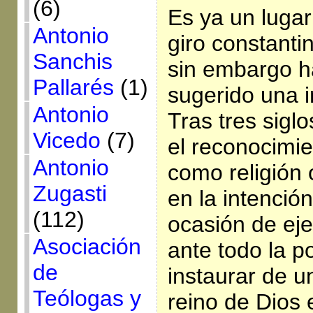
(6)
Es ya un luga
Antonio
giro constantin
Sanchis
sin embargo h
Pallarés
(1)
sugerido una i
Antonio
Tras tres sigl
Vicedo
(7)
el reconocimie
Antonio
como religión o
Zugasti
en la intenció
(112)
ocasión de eje
Asociación
ante todo la p
de
instaurar de u
Teólogas y
reino de Dios e