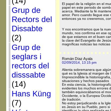
(14)
El papel de la religión en el m
papel en este periodo de sombr
Grup de
acerca. Mediante la fé manten
amor. Pero cuando llegue ese m
Rectors del
entonces ya no creeremos, co
Dissabte
Y nos encontramos que la nueva 
mundo, nos confirma en ese op
(2)
de que estamos en el buen c
la clave del Evangelio de Jesú
magníficas noticias las noticias 
Grup de
seglars i
Román Díaz Ayala
02/09/2014, 13:15 pm
rectors del
Alienta sobremanera que algú
disssabte
qué es la Iglesia al margen de 
Imprescindible la historiografí
situaciones y hechos pasados
(14)
En esta ciencia, la historiogr
evidentes los muchos errores d
Hans Küng
también equivocábamos el model
Occidente, o la Europea Occide
de tradición.
(7)
No estoy perjudicando a la Igles
es Jesús en su Pueblo, pero si
identificar la obra realizada en