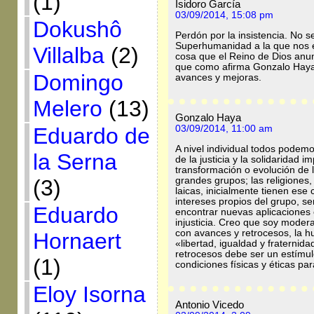
(1)
Isidoro García
03/09/2014, 15:08 pm
Dokushô
Perdón por la insistencia. No s
Superhumanidad a la que nos 
Villalba
(2)
cosa que el Reino de Dios anun
que como afirma Gonzalo Haya 
Domingo
avances y mejoras.
Melero
(13)
Gonzalo Haya
Eduardo de
03/09/2014, 11:00 am
A nivel individual todos podemo
la Serna
de la justicia y la solidaridad 
transformación o evolución de
grandes grupos; las religiones
(3)
laicas, inicialmente tienen es
intereses propios del grupo, ser
Eduardo
encontrar nuevas aplicaciones 
injusticia. Creo que soy mode
con avances y retrocesos, la 
Hornaert
«libertad, igualdad y fraternid
retrocesos debe ser un estímu
(1)
condiciones físicas y éticas p
Eloy Isorna
Antonio Vicedo