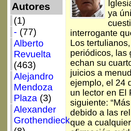
Igles
Autores
ya ún
(1)
cuest
-
(77)
interrogante qu
Los tertulianos,
Alberto
periódicos, las
Revuelta
echan su cuart
(463)
juicios a menu
Alejandro
ejemplo, el 24 
Mendoza
un lector en El 
Plaza
(3)
siguiente: “Má
Alexander
debido a las re
Grothendieck
que a cualquier