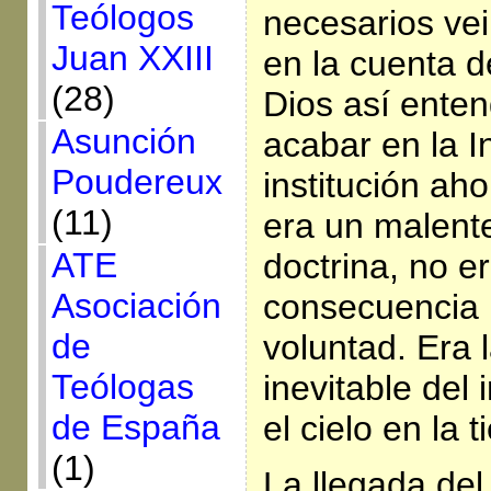
Teólogos
necesarios vei
Juan XXIII
en la cuenta d
(28)
Dios así enten
Asunción
acabar en la I
Poudereux
institución ah
(11)
era un malent
ATE
doctrina, no e
Asociación
consecuencia 
de
voluntad. Era
Teólogas
inevitable del 
de España
el cielo en la t
(1)
La llegada del 