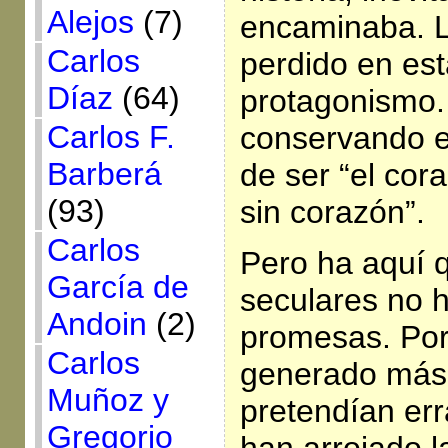
Alejos
(7)
encaminaba. L
Carlos
perdido en est
Díaz
(64)
protagonismo.
Carlos F.
conservando el
Barberá
de ser “el co
(93)
sin corazón”.
Carlos
Pero ha aquí q
García de
seculares no 
Andoin
(2)
promesas. Por 
Carlos
generado más 
Muñoz y
pretendían err
Gregorio
han arrojado 