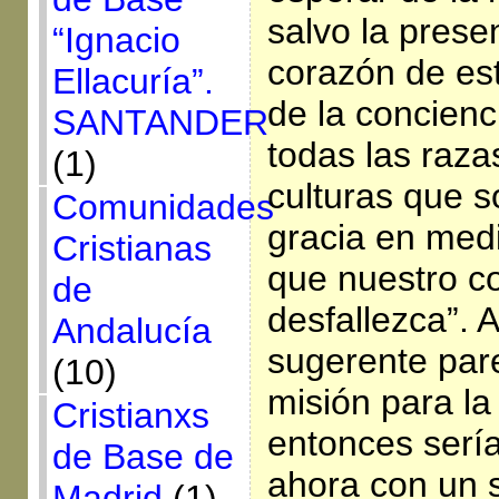
salvo la prese
“Ignacio
corazón de est
Ellacuría”.
de la concienc
SANTANDER
todas las raza
(1)
culturas que s
Comunidades
gracia en med
Cristianas
que nuestro c
de
desfallezca”. 
Andalucía
sugerente par
(10)
misión para la
Cristianxs
entonces serí
de Base de
ahora con un s
Madrid
(1)