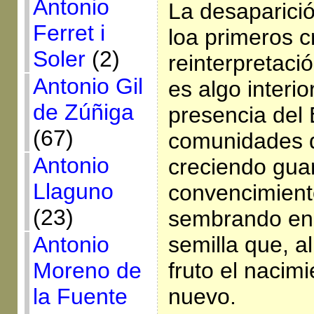
Antonio
La desaparició
Ferret i
loa primeros c
Soler
(2)
reinterpretació
Antonio Gil
es algo interio
de Zúñiga
presencia del 
(67)
comunidades 
Antonio
creciendo guar
Llaguno
convencimient
(23)
sembrando en 
semilla que, a
Antonio
fruto el naci
Moreno de
nuevo.
la Fuente