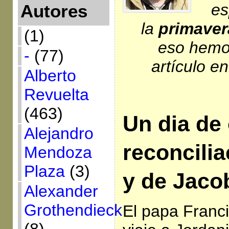
es
Autores
la
primaver
(1)
eso hemo
-
(77)
artículo e
Alberto
Revuelta
(463)
Un dia de 
Alejandro
reconcili
Mendoza
Plaza
(3)
y de Jaco
Alexander
Grothendieck
El papa Franci