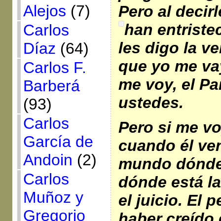
Alejos
(7)
Pero al decir
han entriste
Carlos
les digo la v
Díaz
(64)
que yo me va
Carlos F.
me voy, el Pa
Barberá
ustedes.
(93)
Carlos
Pero si me vo
García de
cuando él ven
Andoin
(2)
mundo dónde 
Carlos
dónde está la 
Muñoz y
el juicio. El
Gregorio
haber creído 