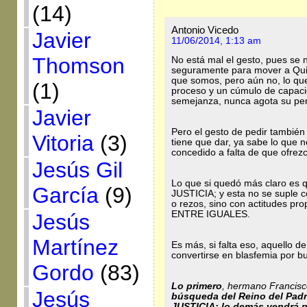
(14)
Antonio Vicedo
Javier
11/06/2014, 1:13 am
Thomson
No está mal el gesto, pues se 
seguramente para mover a Quie
que somos, pero aún no, lo qu
(1)
proceso y un cúmulo de capaci
semejanza, nunca agota su per
Javier
Pero el gesto de pedir también 
Vitoria
(3)
tiene que dar, ya sabe lo que 
concedido a falta de que ofrezc
Jesús Gil
Lo que si quedó más claro es q
García
(9)
JUSTICIA; y esta no se suple c
o rezos, sino con actitudes p
ENTRE IGUALES.
Jesús
Martínez
Es más, si falta eso, aquello d
convertirse en blasfemia por b
Gordo
(83)
Lo primero
, hermano Francisc
Jesús
búsqueda del Reino del Pad
JUSTICIA; lo demás vendrá p