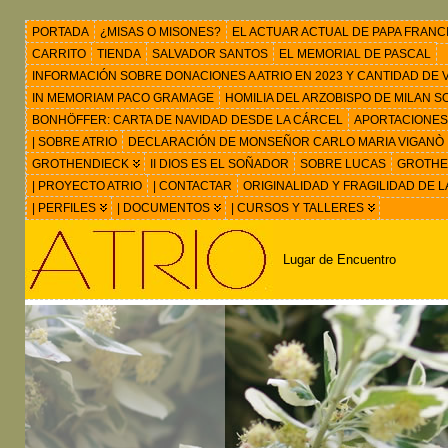
PORTADA
¿MISAS O MISONES?
EL ACTUAR ACTUAL DE PAPA FRANC
CARRITO
TIENDA
SALVADOR SANTOS
EL MEMORIAL DE PASCAL
INFORMACIÓN SOBRE DONACIONES A ATRIO EN 2023 Y CANTIDAD DE VIS
IN MEMORIAM PACO GRAMAGE
HOMILIA DEL ARZOBISPO DE MILAN 
BONHÖFFER: CARTA DE NAVIDAD DESDE LA CÁRCEL
APORTACIONES
| SOBRE ATRIO
DECLARACIÓN DE MONSEÑOR CARLO MARIA VIGANÒ
GROTHENDIECK
II DIOS ES EL SOÑADOR
SOBRE LUCAS
GROTHEN
| PROYECTO ATRIO
| CONTACTAR
ORIGINALIDAD Y FRAGILIDAD DE L
| PERFILES
| DOCUMENTOS
| CURSOS Y TALLERES
Lugar de Encuentro