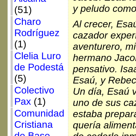
y peludo como 
(51)
Charo
Al crecer, Esa
Rodríguez
cazador exper
(1)
aventurero, m
Clelia Luro
hermano Jaco
de Podestá
pensativo. Isa
(5)
Esaú, y Rebec
Colectivo
Un día, Esaú 
Pax
(1)
uno de sus ca
Comunidad
estaba prepar
Cristiana
quería aliment
de Base