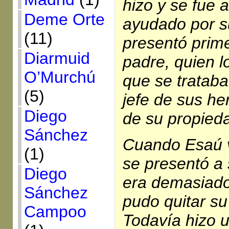
hizo y se fue 
Deme Orte
ayudado por s
(11)
presentó prim
Diarmuid
padre, quien 
O’Murchú
que se trataba
(5)
jefe de sus h
Diego
de su propied
Sánchez
Cuando Esaú v
(1)
se presentó a 
Diego
era demasiado
Sánchez
pudo quitar su
Campoo
Todavía hizo 