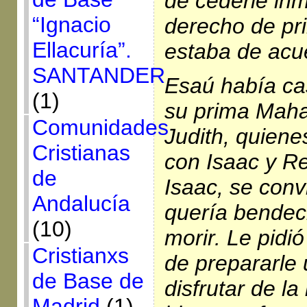
de cederle in
“Ignacio
derecho de pr
Ellacuría”.
estaba de acu
SANTANDER
Esaú había ca
(1)
su prima Mahal
Comunidades
Judith, quien
Cristianas
con Isaac y R
de
Isaac, se convi
Andalucía
quería bendec
(10)
morir. Le pidió
Cristianxs
de prepararle 
de Base de
disfrutar de la
Madrid
(1)