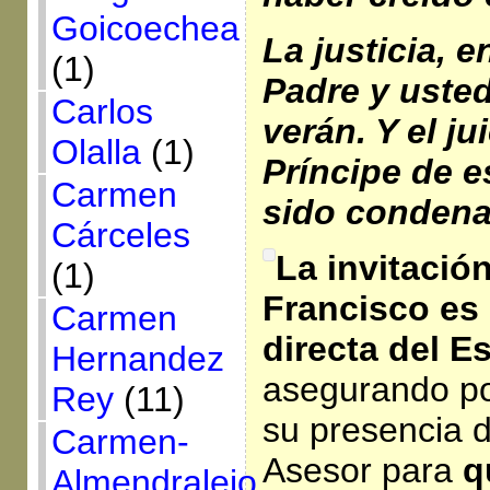
Goicoechea
La justicia, 
(1)
Padre y uste
Carlos
verán. Y el ju
Olalla
(1)
Príncipe de 
Carmen
sido condenad
Cárceles
La invitació
(1)
Francisco es 
Carmen
directa del Es
Hernandez
asegurando p
Rey
(11)
su presencia 
Carmen-
Asesor para
q
Almendralejo