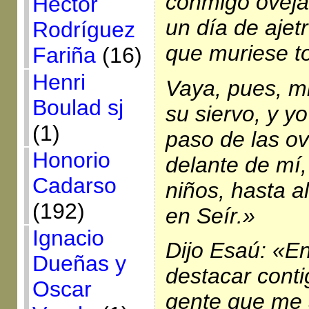
conmigo oveja
Héctor
un día de ajet
Rodríguez
que muriese t
Fariña
(16)
Henri
Vaya, pues, m
Boulad sj
su siervo, y yo
(1)
paso de las ov
Honorio
delante de mí,
Cadarso
niños, hasta a
(192)
en Seír.»
Ignacio
Dijo Esaú: «E
Dueñas y
destacar conti
Oscar
gente que me