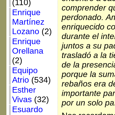
(110)
comprender qu
Enrique
perdonado. A
Martínez
enriquecido c
Lozano
(2)
durante el int
Enrique
juntos a su pa
Orellana
trasladó a la 
(2)
de la presenc
Equipo
porque la sum
Atrio
(534)
rebaños era 
Esther
importante pa
Vivas
(32)
por un solo pa
Esuardo