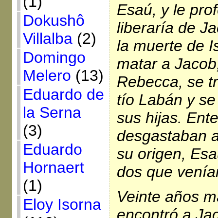
(1)
Esaú, y le pro
Dokushô
liberaría de 
Villalba
(2)
la muerte de 
Domingo
matar a Jacob,
Melero
(13)
Rebecca, se tr
Eduardo de
tío Labán y s
la Serna
sus hijas. Ent
(3)
desgastaban a
Eduardo
su origen, Esa
Hornaert
dos que venían
(1)
Veinte años m
Eloy Isorna
encontró a Jac