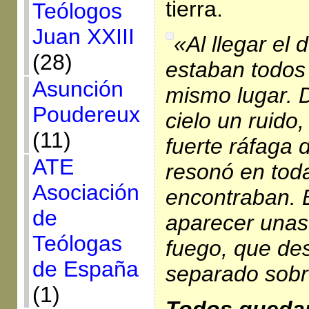
tierra.
Teólogos
Juan XXIII
«Al llegar el 
(28)
estaban todos 
Asunción
mismo lugar. D
Poudereux
cielo un ruido
(11)
fuerte ráfaga 
ATE
resonó en tod
Asociación
encontraban. 
de
aparecer unas
Teólogas
fuego, que de
de España
separado sobr
(1)
Todos quedar