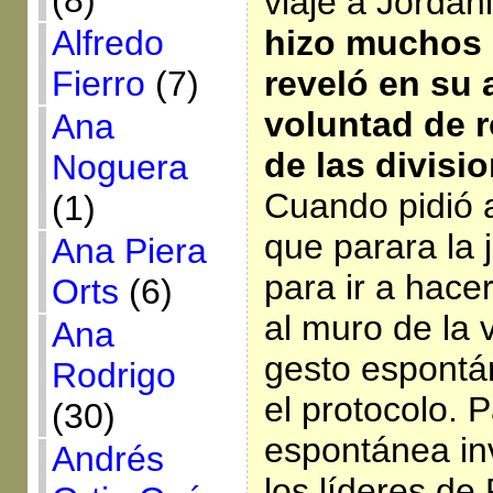
(8)
viaje a Jordani
Alfredo
hizo muchos 
Fierro
(7)
reveló en su 
voluntad de r
Ana
de las divisi
Noguera
Cuando pidió a
(1)
que parara la
Ana Piera
para ir a hace
Orts
(6)
al muro de la 
Ana
gesto espontá
Rodrigo
el protocolo. 
(30)
espontánea inv
Andrés
los líderes de 