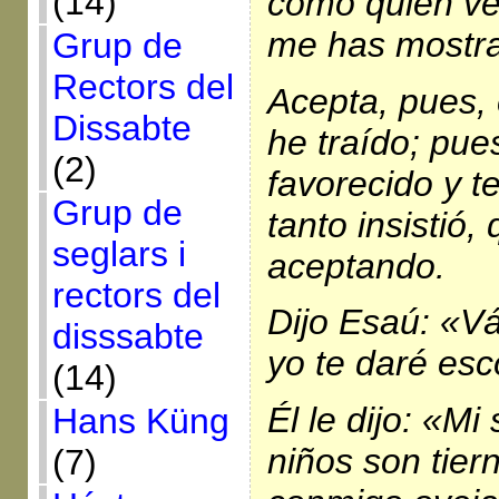
(14)
como quien ve 
me has mostra
Grup de
Rectors del
Acepta, pues, 
Dissabte
he traído; pu
(2)
favorecido y t
Grup de
tanto insistió
seglars i
aceptando.
rectors del
Dijo Esaú: «V
disssabte
yo te daré esc
(14)
Él le dijo: «M
Hans Küng
niños son tier
(7)