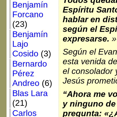
Benjamín
Espíritu San
Forcano
hablar en dis
(23)
según el Espí
Benjamín
expresarse.
»
Lajo
Según el Evan
Cosido
(3)
esta venida de
Bernardo
el consolador
Pérez
Jesús prometió
Andreo
(6)
Blas Lara
“Ahora me vo
(21)
y ninguno de
Carlos
pregunta: «¿