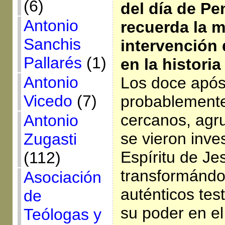
(6)
del día de P
Antonio
recuerda la m
Sanchis
intervención 
Pallarés
(1)
en la histori
Antonio
Los doce após
Vicedo
(7)
probablemente
cercanos, agr
Antonio
se vieron inve
Zugasti
Espíritu de Je
(112)
transformándo
Asociación
auténticos tes
de
su poder en el
Teólogas y