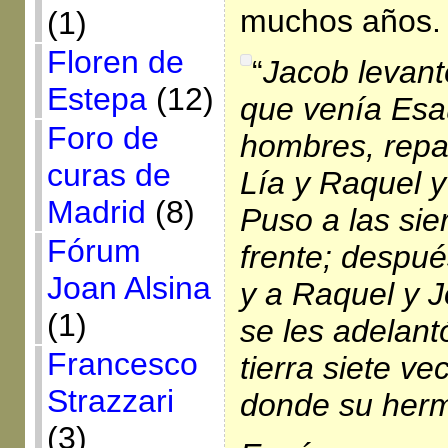
muchos años.
(1)
Floren de
“
Jacob levantó
Estepa
(12)
que venía Esa
Foro de
hombres, repar
curas de
Lía y Raquel y
Madrid
(8)
Puso a las sie
Fórum
frente; despué
Joan Alsina
y a Raquel y J
(1)
se les adelantó
Francesco
tierra siete ve
Strazzari
donde su her
(3)