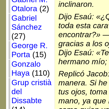
inclinaron.
Otalora
(2)
Dijo Esaú: «¿
Gabriel
toda esta car
Sánchez
encontrar?» —
(27)
gracias a los 
George R.
Dijo Esaú: «T
Porta
(15)
hermano mío; s
Gonzalo
Haya
(110)
Replicó Jacob
Grup cristià
manera. Si he 
del
tus ojos, toma
Dissabte
mano, ya que h