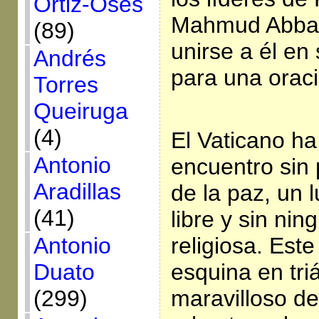
Ortiz-Osés
Mahmud Abbas
(89)
unirse a él en
Andrés
para una oraci
Torres
Queiruga
(4)
El Vaticano ha
Antonio
encuentro sin 
Aradillas
de la paz, un l
(41)
libre y sin ni
religiosa. Este
Antonio
esquina en tri
Duato
maravilloso de
(299)