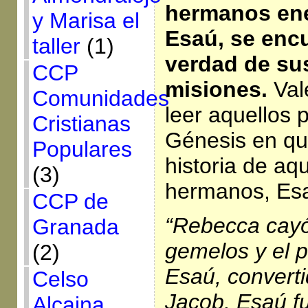
hermanos en
y Marisa el
Esaú, se encu
taller
(1)
verdad de su
CCP
misiones.
Val
Comunidades
leer aquellos p
Cristianas
Génesis en qu
Populares
historia de aq
(3)
hermanos, Esa
CCP de
“Rebecca cay
Granada
gemelos y el p
(2)
Esaú, convert
Celso
Jacob. Esaú fu
Alcaina