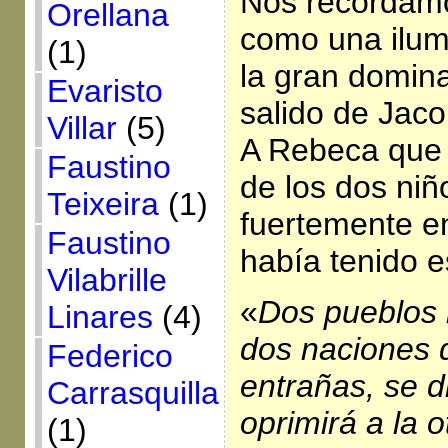
Nos recordamo
Orellana
como una ilumi
(1)
la gran domina
Evaristo
salido de Jaco
Villar
(5)
A Rebeca que 
Faustino
de los dos ni
Teixeira
(1)
fuertemente en
Faustino
había tenido e
Vilabrille
«
Dos pueblos h
Linares
(4)
dos naciones q
Federico
entrañas, se d
Carrasquilla
oprimirá a la o
(1)