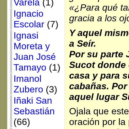
Varela
(1)
«¿Para qué ta
Ignacio
gracia a los 
Escolar
(7)
Y aquel mism
Ignasi
a Seír.
Moreta y
Por su parte 
Juan José
Sucot donde e
Tamayo
(1)
casa y para 
Imanol
cabañas. Por
Zubero
(3)
aquel lugar S
Iñaki San
Sebastián
Ojala que est
(66)
oración por la 