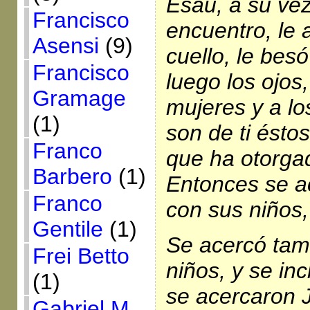
Esaú, a su vez
Francisco
encuentro, le 
Asensi
(9)
cuello, le besó
Francisco
luego los ojos,
Gramage
mujeres y a lo
(1)
son de ti ésto
Franco
que ha otorgad
Barbero
(1)
Entonces se a
Franco
con sus niños, 
Gentile
(1)
Se acercó tam
Frei Betto
niños, y se inc
(1)
se acercaron 
Gabriel M.