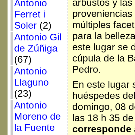
arbustos y las 
Antonio
proveniencias
Ferret i
múltiples face
Soler
(2)
para la bellez
Antonio Gil
este lugar se 
de Zúñiga
cúpula de la B
(67)
Pedro.
Antonio
Llaguno
En este lugar 
(23)
huéspedes del
Antonio
domingo, 08 d
Moreno de
las 18 h 35 d
la Fuente
corresponde a