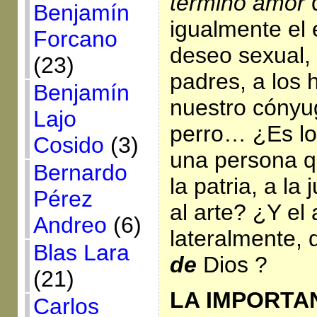
término amor
q
Benjamín
igualmente el
Forcano
deseo sexual, 
(23)
padres, a los h
Benjamín
nuestro cónyu
Lajo
perro… ¿Es lo
Cosido
(3)
una persona q
Bernardo
la patria, a la 
Pérez
al arte? ¿Y el
Andreo
(6)
lateralmente, 
Blas Lara
de
Dios ?
(21)
LA IMPORTA
Carlos