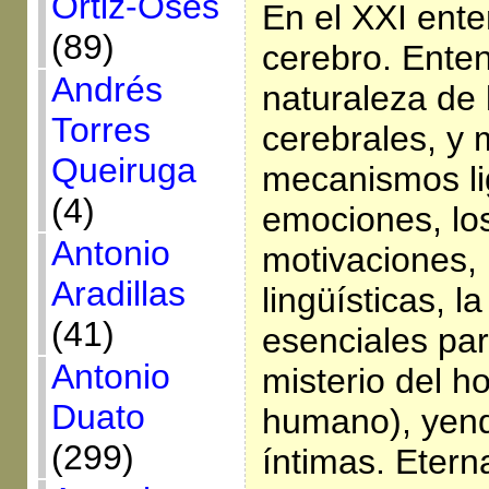
Ortiz-Osés
En el XXI ent
(89)
cerebro. Ente
Andrés
naturaleza de 
Torres
cerebrales, y 
Queiruga
mecanismos li
(4)
emociones, los
Antonio
motivaciones, 
Aradillas
lingüísticas, l
(41)
esenciales par
Antonio
misterio del h
Duato
humano), yend
(299)
íntimas. Etern