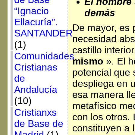
El hombre 
“Ignacio
demás
Ellacuría”.
De mayor, es 
SANTANDER
necesidad abso
(1)
castillo interi
Comunidades
mismo
». El 
Cristianas
potencial que
de
despliega en u
Andalucía
esa manera ll
(10)
metafísico med
Cristianxs
con los otros.
de Base de
constituyen a 
Madrid
(1)