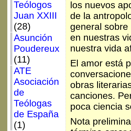
Teólogos
los nuevos apo
Juan XXIII
de la antropol
(28)
general sobre 
en nuestras v
Asunción
nuestra vida af
Poudereux
(11)
El amor está 
ATE
conversacione
Asociación
obras literaria
de
canciones. Pe
Teólogas
poca ciencia s
de España
Nota prelimina
(1)