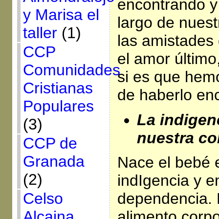
encontrando y
y Marisa el
largo de nuest
taller
(1)
las amistades 
CCP
el amor último,
Comunidades
si es que hemo
Cristianas
de haberlo en
Populares
La indigen
(3)
nuestra c
CCP de
Granada
Nace el bebé 
(2)
indIgencia y e
Celso
dependencia. N
Alcaina
alimento corpo