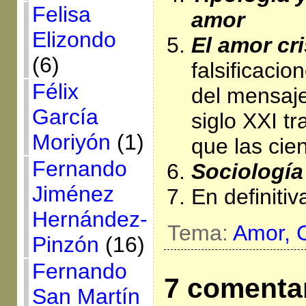
Felisa
amor
Elizondo
El amor cr
(6)
falsificaci
Félix
del mensaje
García
siglo XXI t
Moriyón
(1)
que las cie
Fernando
Sociología
Jiménez
En definitiv
Hernández-
Tema:
Amor,
Pinzón
(16)
Fernando
7 comenta
San Martín