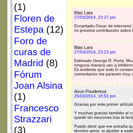
(1)
Blas Lara
Floren de
27/03/2014, 23:27 pm
Encantado Oscar de intervenir 
Estepa
(12)
mi próxima contribución sobre 
Foro de
Blas Lara
curas de
27/03/2014, 23:23 pm
Madrid
(8)
Estimado George R. Porta: Muc
ninguna manera van a inhibirme
Es evidente que todo lo contar
Fórum
comentarios me parecen muy 
Joan Alsina
Asun Poudereux
(1)
25/03/2014, 18:51 pm
Gracias por este primer artícul
Francesco
Y muchas gracias también al r
Strazzari
quedé sin neuronas tras la lect
Puedo decir que me extraña qu
(3)
término amor, ni alusión a nad