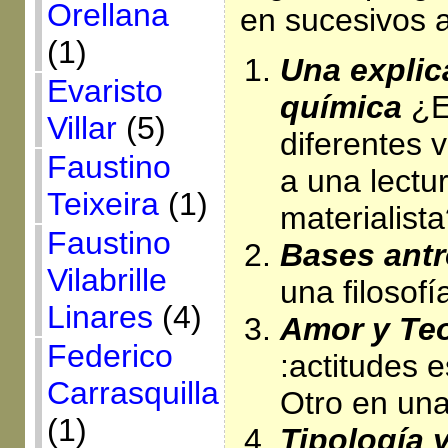
Orellana
en sucesivos a
(1)
Una explic
Evaristo
química
¿E
Villar
(5)
diferentes v
Faustino
a una lectu
Teixeira
(1)
materialist
Faustino
Bases ant
Vilabrille
una filosofí
Linares
(4)
Amor y Teo
Federico
:actitudes e
Carrasquilla
Otro en una
(1)
Tipología 