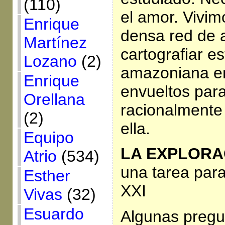
(110)
el amor. Vivi
Enrique
densa red de a
Martínez
cartografiar es
Lozano
(2)
amazoniana en
Enrique
envueltos par
Orellana
racionalmente
(2)
ella.
Equipo
LA EXPLORA
Atrio
(534)
una tarea para
Esther
XXI
Vivas
(32)
Esuardo
Algunas pregu