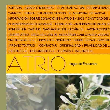
PORTADA
¿MISAS O MISONES?
EL ACTUAR ACTUAL DE PAPA FRANC
CARRITO
TIENDA
SALVADOR SANTOS
EL MEMORIAL DE PASCAL
INFORMACIÓN SOBRE DONACIONES A ATRIO EN 2023 Y CANTIDAD DE VIS
IN MEMORIAM PACO GRAMAGE
HOMILIA DEL ARZOBISPO DE MILAN 
BONHÖFFER: CARTA DE NAVIDAD DESDE LA CÁRCEL
APORTACIONES
| SOBRE ATRIO
DECLARACIÓN DE MONSEÑOR CARLO MARIA VIGANÒ
GROTHENDIECK
II DIOS ES EL SOÑADOR
SOBRE LUCAS
GROTHEN
| PROYECTO ATRIO
| CONTACTAR
ORIGINALIDAD Y FRAGILIDAD DE L
| PERFILES
| DOCUMENTOS
| CURSOS Y TALLERES
Lugar de Encuentro