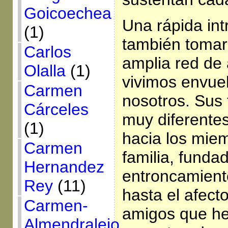
Goicoechea
Una rápida in
(1)
también tomar
Carlos
amplia red de 
Olalla
(1)
vivimos envue
Carmen
nosotros. Sus
Cárceles
muy diferente
(1)
hacia los mie
Carmen
familia, funda
Hernandez
entroncamient
Rey
(11)
hasta el afecto
Carmen-
amigos que h
Almendralejo