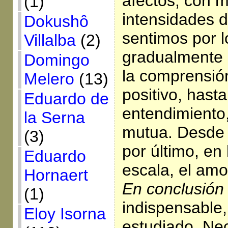
afectos, con 
(1)
intensidades d
Dokushô
sentimos por l
Villalba
(2)
gradualmente d
Domingo
la comprensión
Melero
(13)
positivo, hast
Eduardo de
entendimiento,
la Serna
mutua. Desde 
(3)
por último, en 
Eduardo
escala, el amo
Hornaert
En conclusión
(1)
indispensable
Eloy Isorna
estudiado. Ne