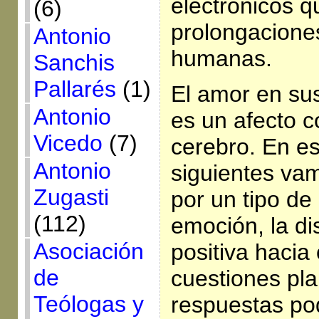
electrónicos q
(6)
prolongaciones
Antonio
humanas.
Sanchis
Pallarés
(1)
El amor en sus
Antonio
es un afecto c
Vicedo
(7)
cerebro. En es
Antonio
siguientes va
Zugasti
por un tipo de 
(112)
emoción, la di
Asociación
positiva hacia
de
cuestiones pl
Teólogas y
respuestas po