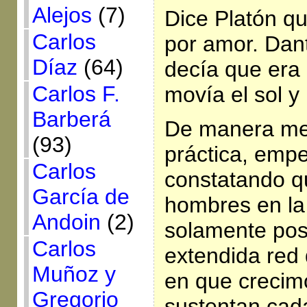
Alejos
(7)
Dice Platón qu
Carlos
por amor. Dan
Díaz
(64)
decía que era 
Carlos F.
movía el sol y 
Barberá
De manera me
(93)
práctica, emp
Carlos
constatando qu
García de
hombres en la
Andoin
(2)
solamente posi
Carlos
extendida red
Muñoz y
en que crecim
Gregorio
sustentan cada