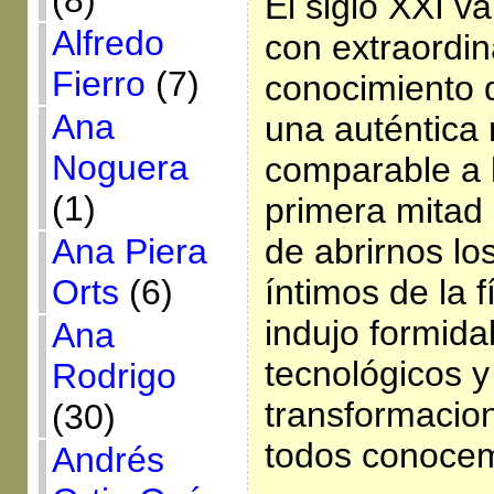
(8)
El siglo XXI v
Alfredo
con extraordin
Fierro
(7)
conocimiento 
Ana
una auténtica 
Noguera
comparable a 
(1)
primera mitad 
Ana Piera
de abrirnos lo
Orts
(6)
íntimos de la f
indujo formida
Ana
tecnológicos y
Rodrigo
transformacio
(30)
todos conoce
Andrés