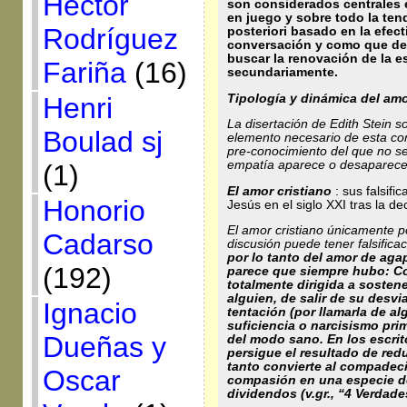
Héctor
son considerados centrales en
en juego y sobre todo la ten
Rodríguez
posteriori basado en la efect
conversación y como que des
buscar la renovación de la e
Fariña
(16)
secundariamente.
Tipología y dinámica del am
Henri
La disertación de Edith Stein s
Boulad sj
elemento necesario de esta con
pre-conocimiento del que no se
empatía aparece o desaparece 
(1)
El amor cristiano
: sus falsif
Honorio
Jesús en el siglo XXI tras la d
El amor cristiano únicamente p
Cadarso
discusión puede tener falsifica
por lo tanto del amor de ag
(192)
parece que siempre hubo: Co
totalmente dirigida a sosten
alguien, de salir de su des
Ignacio
tentación (por llamarla de a
suficiencia o narcisismo pr
Dueñas y
del modo sano. En los escrit
persigue el resultado de red
tanto convierte al compadecid
Oscar
compasión en una especie de
dividendos (v.gr., “4 Verdad