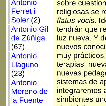
Antonio
sobre cuestion
Ferret i
religiosas se 
Soler
(2)
flatus vocis
. I
tendrán que r
Antonio Gil
luz nueva. Y d
de Zúñiga
nuevos conoci
(67)
muy prácticos
Antonio
terapias, nueva
Llaguno
nuevas pedag
(23)
sistemas de a
Antonio
integraremos 
Moreno de
simbiontes un
la Fuente