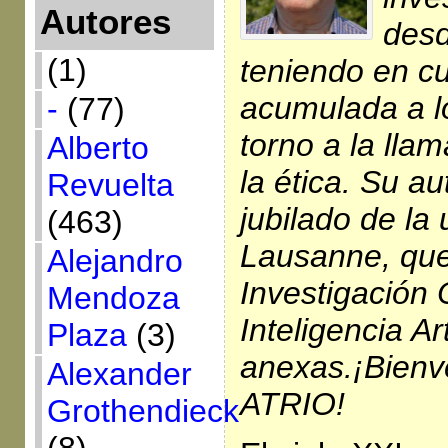
Autores
desd
(1)
teniendo en cu
acumulada a lo
-
(77)
torno a la lla
Alberto
la ética. Su au
Revuelta
jubilado de la
(463)
Lausanne, que
Alejandro
Investigación 
Mendoza
Inteligencia Ar
Plaza
(3)
anexas.¡Bienve
Alexander
ATRIO!
Grothendieck