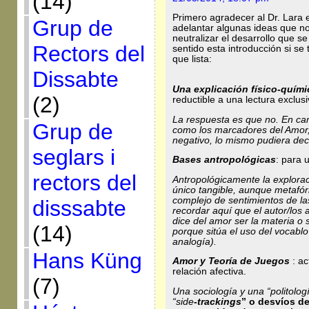
(14)
Primero agradecer al Dr. Lara 
Grup de
adelantar algunas ideas que no
neutralizar el desarrollo que s
Rectors del
sentido esta introducción si se
que lista:
Dissabte
Una explicación físico-quími
(2)
reductible a una lectura exclus
La respuesta es que no. En cam
Grup de
como los marcadores del Amor,
negativo, lo mismo pudiera dec
seglars i
Bases antropológicas
: para 
rectors del
Antropológicamente la explorac
único tangible, aunque metafór
complejo de sentimientos de l
disssabte
recordar aquí que el autor/los 
dice del amor ser la materia o 
(14)
porque sitúa el uso del vocabl
analogía).
Hans Küng
Amor y Teoría de Juegos
: ac
relación afectiva.
(7)
Una sociología y una “politolo
“side
-trackings
” o desvíos de