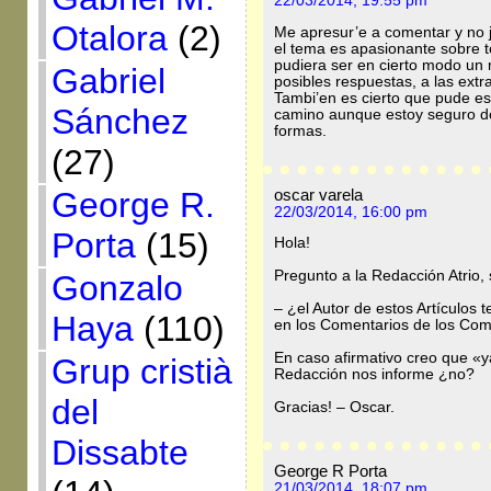
22/03/2014, 19:55 pm
Otalora
(2)
Me apresur’e a comentar y no ju
el tema es apasionante sobre t
pudiera ser en cierto modo un 
Gabriel
posibles respuestas, a las extr
Tambi’en es cierto que pude es
Sánchez
camino aunque estoy seguro de
formas.
(27)
oscar varela
George R.
22/03/2014, 16:00 pm
Porta
(15)
Hola!
Pregunto a la Redacción Atrio, 
Gonzalo
– ¿el Autor de estos Artículos te
Haya
(110)
en los Comentarios de los Com
En caso afirmativo creo que «y
Grup cristià
Redacción nos informe ¿no?
del
Gracias! – Oscar.
Dissabte
George R Porta
21/03/2014, 18:07 pm