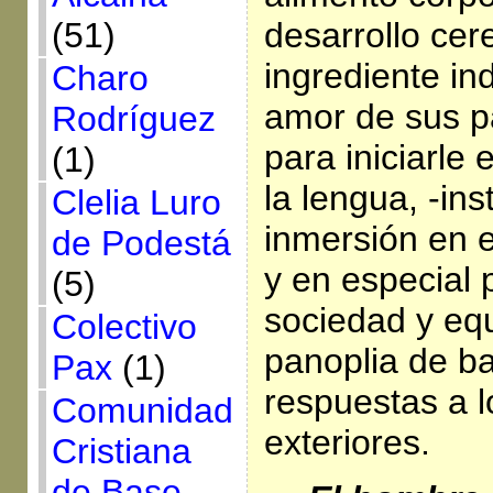
(51)
desarrollo cere
ingrediente in
Charo
amor de sus p
Rodríguez
para iniciarle 
(1)
la lengua, -in
Clelia Luro
inmersión en 
de Podestá
y en especial 
(5)
sociedad y eq
Colectivo
panoplia de b
Pax
(1)
respuestas a l
Comunidad
exteriores.
Cristiana
de Base