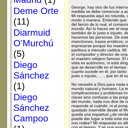
George, hay otro de tus inter
Deme Orte
medida se debe comenzar a admi
Mi respuesta aquí es rotunda,
(11)
modo o manera. Entiendo que la
del lienzo de lo real, el compos
mundo. Así lo haces ser el res
Diarmuid
también de lo justo e injusto, 
hacemos las personas. De est
O’Murchú
manchones, trazos erráticos, c
expresarse porque los maestros
partitura a menudo caótica. Mi 
(5)
el compositor y director de orq
el maestro relojero famoso. E
Diego
vista es autónomo, ni está diri
que se desarrolle en el tiempo
cuanto sucede en él, por tanto 
Sánchez
justo o injusto,….., que en él s
(1)
No necesito a Dios para nada en
mundo natural y humano. La int
complicaciones y problemas irr
Diego
claras sino confusas a las pr
del mundo, nada nos dice de có
Sánchez
responde al cuándo, ni al porqu
quedado inservible desde el M
queda una inquietud ¿de ver
Campoo
puede dar lugar a toda esta ma
nos rodea? Mi respuesta es af
con el tiempo. Y es que esas p