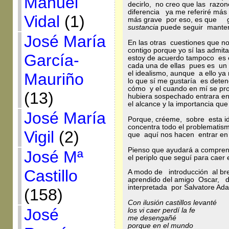
Manuel
decirlo, no creo que las raz
diferencia ya me referiré más 
Vidal
(1)
más grave por eso, es que gr
sustancia
puede seguir manteni
José María
En las otras cuestiones que n
contigo porque yo sí las admi
García-
estoy de acuerdo tampoco es en
cada una de ellas pues es u
el idealismo, aunque a ello ya
Mauriño
lo que sí me gustaría es dete
cómo y el cuando en mí se pro
(13)
hubiera sospechado entrara en
el alcance y la importancia qu
José María
Porque, créeme, sobre esta id
concentra todo el problematis
Vigil
(2)
que aquí nos hacen entrar en
Pienso que ayudará a comprend
José Mª
el periplo que seguí para caer 
Castillo
A modo de introducción al br
aprendido del amigo Oscar, d
interpretada por Salvatore Ad
(158)
Con ilusión castillos levanté
José
los vi caer perdí la fe
me desengañé
porque en el mundo