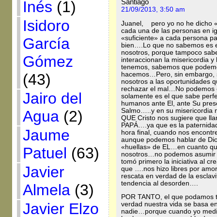
Santiago
Inés
(1)
21/09/2013, 3:50 am
Isidoro
Juanel, pero yo no he dicho «q
cada una de las personas en i
«suficiente» a cada persona par
García
bien….Lo que no sabemos es e
nosotros, porque tampoco sabe
Gómez
interaccionan la misericordia y 
tenemos, sabemos que podemo
hacemos…Pero, sin embargo, 
(43)
nosotros a las oportunidades q
rechazar el mal…No podemos 
Jairo del
solamente es el que sabe per
humanos ante El, ante Su pres
Salmo…..y en su misericordi
Agua
(2)
QUE Cristo nos sugiere que ll
PAPÁ….ya que es la paternidad 
Jaume
hora final, cuando nos encont
aunque podemos hablar de Dios
«huellas» de EL…en cuanto qu
Patuel
(63)
nosotros…no podemos asumir s
tomó primero la iniciativa al 
Javier
que ….nos hizo libres por amo
rescata en verdad de la esclavi
tendencia al desorden….
Almela
(3)
POR TANTO, el que podamos ten
Javier Elzo
verdad nuestra vida se basa en
nadie…porque cuando yo medito