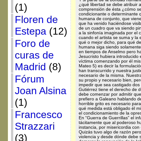
(1)
¿qué libertad se debe atribuir 
comprensión de ésta ¿cómo se 
condicionante o determinante 
Floren de
humana de conjunto, que viene 
que ha venido haciéndose visib
Estepa
(12)
de un cuadro que va siendo pi
a la sinfonía imaginada por el c
cuando el artista se suma y la 
Foro de
qué o mejor dicho, para qué de
humana siga siendo solamente r
curas de
en tiempos de Anselmo pero h
Jesucristo hubiera introducido
víctima comenzando por él mism
Madrid
(8)
Mateo 5) es decir la formulació
han transcurrido y nuestra jus
necesario de la misma. Nuestra
Fórum
su propio y necesario bien, per
impedir que sea castigado dos
Joan Alsina
Gutiérrez tiene el derecho de d
debe comenzar por admitir que 
(1)
prefiero a Galeano hablando de
horrible grito es necesario par
qué medida está obligado él m
Francesco
el condicionamiento de la opre
En “Guerra de Guerrillas” el i
tácitamente que al poderoso hu
Strazzari
instancia, por misericordia con é
Quizás tuvo algo de razón per
(3)
violencia y desde dónde debe 