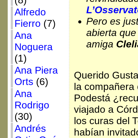
(8)
L’Osserva
Alfredo
Pero es just
Fierro
(7)
abierta que 
Ana
amiga
Clel
Noguera
(1)
Ana Piera
Querido Gusta
Orts
(6)
la compañera 
Ana
Podestá ¿rec
Rodrigo
viajado a Cór
(30)
los curas del 
Andrés
habían invitad