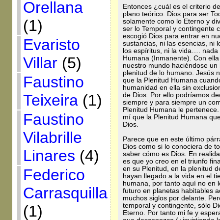
Orellana
Entonces ¿cuál es el criterio d
plano teórico: Dios para ser T
(1)
solamente como lo Eterno y div
ser lo Temporal y contingente
escogió Dios para entrar en nu
Evaristo
sustancias, ni las esencias, ni l
los espíritus, ni la vida…. nada
Villar
(5)
Humana (Inmanente). Con ella y
nuestro mundo haciéndose un 
plenitud de lo humano. Jesús no
Faustino
que la Plenitud Humana cuando
humanidad en ella sin exclusion
Teixeira
(1)
de Dios. Por ello podríamos de
siempre y para siempre un co
Plenitud Humana le pertenece. E
Faustino
mí que la Plenitud Humana qu
Dios.
Vilabrille
Parece que en este último párr
Dios como si lo conociera de to
Linares
(4)
saber cómo es Dios. En realid
es que yo creo en el triunfo fi
en su Plenitud, en la plenitud
Federico
hayan llegado a la vida en el ti
humana, por tanto aquí no en lo
Carrasquilla
futuro en planetas habitables 
muchos siglos por delante. Pe
temporal y contingente, sólo 
(1)
Eterno. Por tanto mi fe y esp