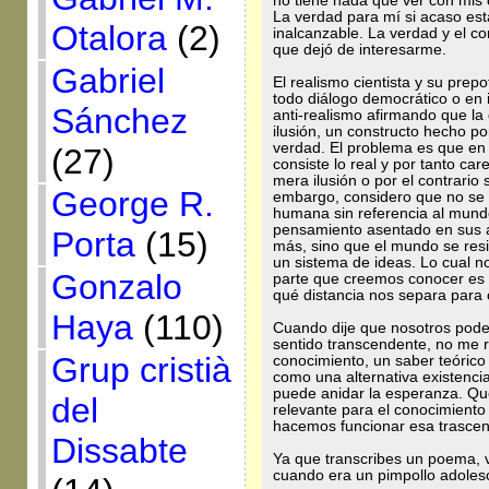
no tiene nada que ver con mis 
La verdad para mí si acaso esta
Otalora
(2)
inalcanzable. La verdad y el c
que dejó de interesarme.
Gabriel
El realismo cientista y su prep
todo diálogo democrático o en
Sánchez
anti-realismo afirmando que la
ilusión, un constructo hecho po
verdad. El problema es que e
(27)
consiste lo real y por tanto car
mera ilusión o por el contrario 
George R.
embargo, considero que no se 
humana sin referencia al mund
pensamiento asentado en sus 
Porta
(15)
más, sino que el mundo se resi
un sistema de ideas. Lo cual n
Gonzalo
parte que creemos conocer es
qué distancia nos separa para
Haya
(110)
Cuando dije que nosotros podem
sentido transcendente, no me re
Grup cristià
conocimiento, un saber teórico 
como una alternativa existencial
puede anidar la esperanza. Que
del
relevante para el conocimiento 
hacemos funcionar esa trascend
Dissabte
Ya que transcribes un poema, 
cuando era un pimpollo adoles