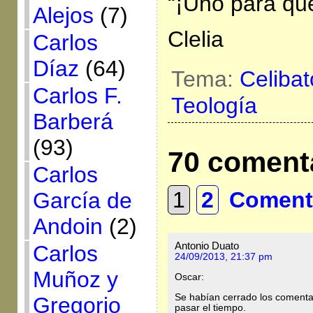
“¡Uno para qu
Alejos
(7)
Clelia
Carlos
Díaz
(64)
Tema:
Celiba
Carlos F.
Teología
Barberá
(93)
70 coment
Carlos
1
2
Comenta
García de
Andoin
(2)
Antonio Duato
Carlos
24/09/2013, 21:37 pm
Muñoz y
Oscar:
Se habían cerrado los comentario
Gregorio
pasar el tiempo.