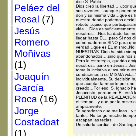
dice S. Pablo.
Peláez del
Dios creó la libertad….¿por 
sus razones…aunque podemos 
don y su misma vida…que es li
Rosal
(7)
nuestra donde podemos decidi
robots…quiso que participár
Jesús
vida….Dios es suficientemente 
nosotros….Nos ha dado los me
llegar hasta EL…pero SI nos di
Romero
como «adorno» SINO para que c
verdad…que es EL mismo..No im
Moñivas
NUESTRAS..Dios ha sido siemp
abandonados….sino que nos so
Pero la estrategia, querido am
(1)
nosotros….sino en Jesus…Jesus
toma la inciativa al asumir nue
Joaquín
conducirnos a su MISMA vida..Y
individualmente..Su decisión hu
que aceptar la muerte por uno 
García
creado…Por eso, S. Ignacio hab
Jesucristo, porque en EL está 
Roca
(16)
PLENITUD de la REVELACIÓN qu
el tiempo…y que por la miseri
ampliamente.
Jorge
Te agradezco que me leas…y t
tanto…No tengo mucho tiempo
Costadoat
escapan las teclas
Un saludo cordial de Santia
(1)