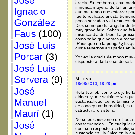
José
gracia. Sin embargo, este modo
inmensa mayoría de la humanid
Ignacio
que me tengo que esforzar par
fuerte rechazo. Si esta tremen
González
pocos salvados y el resto cond
Dios como piedra angular de tr
muy grave falla. Sabes que fal
Faus
(100)
misericordia de Dios. La gracia
como sabe que vamos a rechaz
José Luis
¡Pues que no la ponga! ¿Es que
gusta tenernos atrapados en l
Porcar
(3)
Yo veo la gracia de modo muy 
dispuesto a darla cuando se la
José Luis
Servera
(9)
M.Luisa
19/09/2013, 19:29 pm
José
Hola Juanel, como te dije he 
diriges y me satisface ver qu
Manuel
sustancialidad como tu mismo l
de conceptuar la realidad, s
estructura o sistema.
Maurí
(1)
No se es consciente de hasta
José
consecuencias. En cualquier 
que con respecto a la teología
sustancia es la única en la q