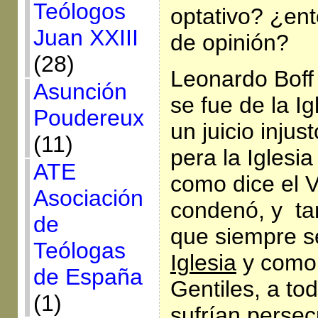
Teólogos
optativo? ¿en
Juan XXIII
de opinión?
(28)
Leonardo Boff 
Asunción
se fue de la Ig
Poudereux
un juicio injust
(11)
pera la Iglesi
ATE
como dice el V
Asociación
condenó, y t
de
que siempre s
Teólogas
Iglesia
y como 
de España
Gentiles, a to
(1)
sufrían persec