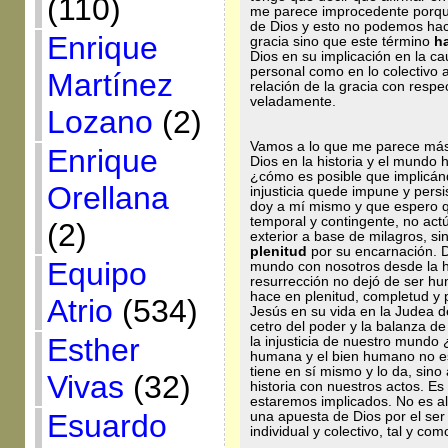
(110)
me parece improcedente porqu
de Dios y esto no podemos hace
Enrique
gracia sino que este término
h
Dios en su implicación en la cau
personal como en lo colectivo a
Martínez
relación de la gracia con respe
veladamente.
Lozano
(2)
Vamos a lo que me parece más 
Enrique
Dios en la historia y el mundo
¿cómo es posible que implicán
Orellana
injusticia quede impune y persi
doy a mí mismo y que espero q
temporal y contingente, no act
(2)
exterior a base de milagros, 
plenitud
por su encarnación. D
Equipo
mundo con nosotros desde la 
resurrección no dejó de ser hu
hace en plenitud, completud y
Atrio
(534)
Jesús en su vida en la Judea de
cetro del poder y la balanza de 
Esther
la injusticia de nuestro mundo 
humana y el bien humano no es
tiene en sí mismo y lo da, sin
Vivas
(32)
historia con nuestros actos. E
estaremos implicados. No es a
Esuardo
una apuesta de Dios por el se
individual y colectivo, tal y co