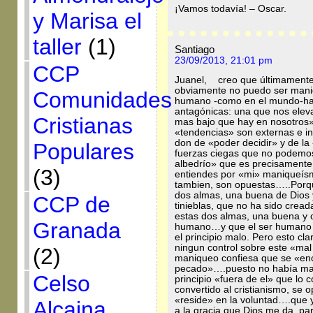
¡Vamos todavía! – Oscar.
y Marisa el
taller
(1)
Santiago
23/09/2013, 21:01 pm
CCP
Juanel, creo que últimamente 
obviamente no puedo ser mani
Comunidades
humano -como en el mundo-hay
antagónicas: una que nos eleva
Cristianas
mas bajo que hay en nosotros» 
«tendencias» son externas e in
don de «poder decidir» y de l
Populares
fuerzas ciegas que no podemos
albedrío» que es precisamen
(3)
entiendes por «mi» maniqueís
tambien, son opuestas…..Porq
dos almas, una buena de Dios y
CCP de
tinieblas, que no ha sido cread
estas dos almas, una buena y o
Granada
humano…y que el ser humano «
el principio malo. Pero esto cl
ningun control sobre este «mal
(2)
maniqueo confiesa que se «en
pecado»….puesto no había man
Celso
principio «fuera de el» que lo
convertido al cristianismo, se
«reside» en la voluntad….que 
Alcaina
a la gracia que Dios me da, pa