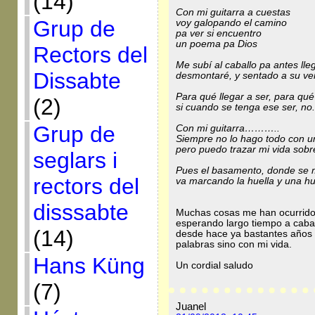
(14)
Con mi guitarra a cuestas
Grup de
voy galopando el camino
pa ver si encuentro
un poema pa Dios
Rectors del
Me subí al caballo pa antes lleg
Dissabte
desmontaré, y sentado a su v
Para qué llegar a ser, para qu
(2)
si cuando se tenga ese ser, no.
Grup de
Con mi guitarra………..
Siempre no lo hago todo con un
pero puedo trazar mi vida sob
seglars i
Pues el basamento, donde se 
rectors del
va marcando la huella y una hu
disssabte
Muchas cosas me han ocurrido
esperando largo tiempo a cabal
(14)
desde hace ya bastantes años
palabras sino con mi vida.
Hans Küng
Un cordial saludo
(7)
Juanel