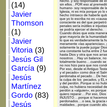
hecho..y soy responsable de e
(14)
sin ellos…POR eso al premedit
humano- soy responsable de la
Javier
Iglesia, ni es mía porque yo lo
hecho íntriseco de haberle qui
que yo lo escriba no es «caus
Thomson
consciente es del que perpetró
penales sería inútiles e injus
(1)
se podría ejercer el derecho.
Cuando dices que esta manera 
gran mayoría de la humanidad
Javier
lo que es verdaderamente la h
meramente «las apariencias», 
Vitoria
(3)
solamente la puede juzgar Dio
una constante lucha entre 2 fu
hasta Dios y otra que nos arra
Jesús Gil
nosotros….Hay un balance, no
totalmente bueno….cuando se 
no nos hizo para que nos co
García
(9)
Por eso, desde el Antiguo Tes
y el pecado» como dice el Salm
Jesús
perdonaba el pecado….De hech
la culpa de los pecados, y EL 
y del perdón..Porque si no hubi
Martínez
culpa, no hubiera necesidad d
perdón a «alguien», es porque
Gordo
(83)
quiero reparar….Por eso, Dios
INJUSTO….porque si hacemos 
perdonados….o sea, la gracia
Jesús
maldades…porque cuando abun