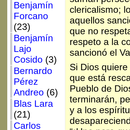
Benjamín
clericalismo; 
Forcano
aquellos sanc
(23)
que no respeta
Benjamín
respeto a la 
Lajo
sancionó el Vat
Cosido
(3)
Si Dios quiere
Bernardo
que está resca
Pérez
Pueblo de Dios
Andreo
(6)
terminarán, p
Blas Lara
y a los espírit
(21)
desapareciendo
Carlos