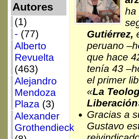
Autores
ha
(1)
se
-
(77)
Gutiérrez,
peruano –h
Alberto
que hace 4
Revuelta
tenía 43 –h
(463)
el primer li
Alejandro
«
La Teolog
Mendoza
Liberación
Plaza
(3)
Gracias a 
Alexander
Gustavo es
Grothendieck
reivindicad