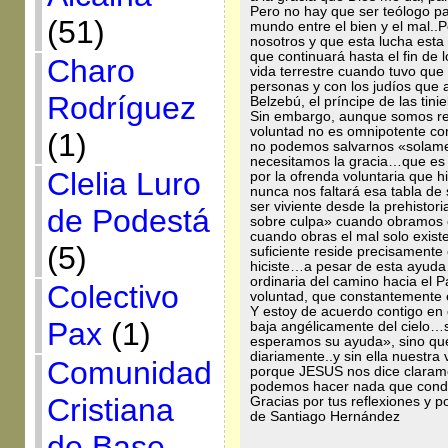
Pero no hay que ser teólogo par
(51)
mundo entre el bien y el mal..
nosotros y que esta lucha est
que continuará hasta el fin de l
Charo
vida terrestre cuando tuvo que
personas y con los judíos que a
Rodríguez
Belzebú, el príncipe de las tin
Sin embargo, aunque somos re
voluntad no es omnipotente co
(1)
no podemos salvarnos «solame
necesitamos la gracia…que e
Clelia Luro
por la ofrenda voluntaria que 
nunca nos faltará esa tabla de
ser viviente desde la prehisto
de Podestá
sobre culpa» cuando obramos 
cuando obras el mal solo exis
(5)
suficiente reside precisamente 
hiciste…a pesar de esta ayuda
ordinaria del camino hacia el 
Colectivo
voluntad, que constantemente
Y estoy de acuerdo contigo en 
Pax
(1)
baja angélicamente del cielo…
esperamos su ayuda», sino que
diariamente..y sin ella nuestr
Comunidad
porque JESUS nos dice claram
podemos hacer nada que conduz
Cristiana
Gracias por tus reflexiones y 
de Santiago Hernández
de Base