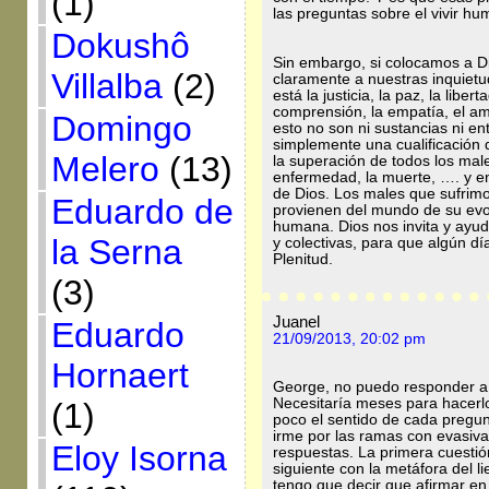
(1)
las preguntas sobre el vivir hu
Dokushô
Sin embargo, si colocamos a D
Villalba
(2)
claramente a nuestras inquietud
está la justicia, la paz, la libe
comprensión, la empatía, el am
Domingo
esto no son ni sustancias ni ent
simplemente una cualificación 
Melero
(13)
la superación de todos los males
enfermedad, la muerte, …. y en
de Dios. Los males que sufrimo
Eduardo de
provienen del mundo de su evol
humana. Dios nos invita y ayud
la Serna
y colectivas, para que algún dí
Plenitud.
(3)
Juanel
Eduardo
21/09/2013, 20:02 pm
Hornaert
George, no puedo responder a 
Necesitaría meses para hacerl
(1)
poco el sentido de cada pregun
irme por las ramas con evasiva
Eloy Isorna
respuestas. La primera cuestió
siguiente con la metáfora del l
tengo que decir que afirmar en