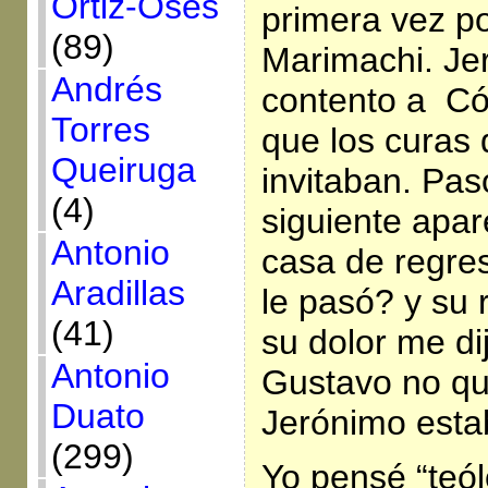
Ortiz-Osés
primera vez p
(89)
Marimachi. Je
Andrés
contento a Có
Torres
que los curas
Queiruga
invitaban. Pas
(4)
siguiente apa
Antonio
casa de regre
Aradillas
le pasó? y su 
(41)
su dolor me di
Antonio
Gustavo no qu
Duato
Jerónimo estab
(299)
Yo pensé “teól