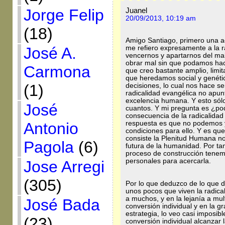
Juanel
Jorge Felip
20/09/2013, 10:19 am
(18)
Amigo Santiago, primero una a
me refiero expresamente a la 
José A.
vencernos y apartarnos del ma
obrar mal sin que podamos hac
Carmona
que creo bastante amplio, limi
que heredamos social y genéti
(1)
decisiones, lo cual nos hace s
radicalidad evangélica no apun
excelencia humana. Y esto sólo
José
cuantos. Y mi pregunta es ¿po
consecuencia de la radicalidad
respuesta es que no podemos 
Antonio
condiciones para ello. Y es que
consiste la Plenitud Humana nos
Pagola
(6)
futura de la humanidad. Por t
proceso de construcción tenemo
personales para acercarla.
Jose Arregi
(305)
Por lo que deduzco de lo que d
unos pocos que viven la radica
a muchos, y en la lejanía a mul
José Bada
conversión individual y en la g
estrategia, lo veo casi imposi
(23)
conversión individual alcanzar 