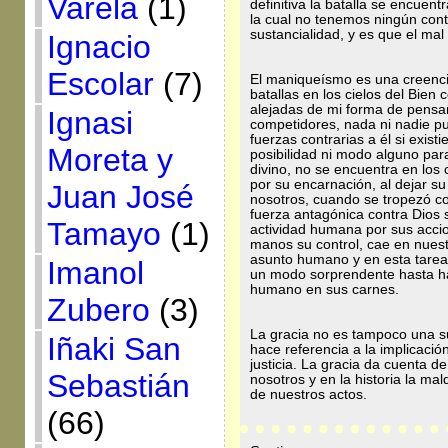
Varela
(1)
definitiva la batalla se encuent
la cual no tenemos ningún cont
sustancialidad, y es que el mal
Ignacio
Escolar
(7)
El maniqueísmo es una creencia
batallas en los cielos del Bien 
alejadas de mi forma de pensar 
Ignasi
competidores, nada ni nadie pue
fuerzas contrarias a él si exis
Moreta y
posibilidad ni modo alguno pa
divino, no se encuentra en los 
por su encarnación, al dejar s
Juan José
nosotros, cuando se tropezó c
fuerza antagónica contra Dios 
Tamayo
(1)
actividad humana por sus acci
manos su control, cae en nuestr
asunto humano y en esta tarea 
Imanol
un modo sorprendente hasta ha
humano en sus carnes.
Zubero
(3)
La gracia no es tampoco una su
Iñaki San
hace referencia a la implicaci
justicia. La gracia da cuenta 
Sebastián
nosotros y en la historia la 
de nuestros actos.
(66)