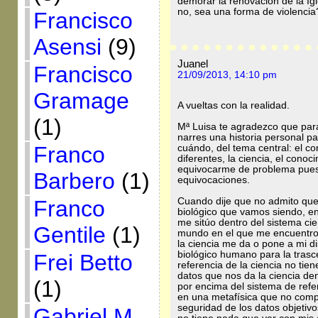
demorar la renovación de la Ig
no, sea una forma de violencia
Francisco
Asensi
(9)
Juanel
Francisco
21/09/2013, 14:10 pm
Gramage
A vueltas con la realidad.
(1)
Mª Luisa te agradezco que para
narres una historia personal pa
Franco
cuándo, del tema central: el c
diferentes, la ciencia, el conoc
equivocarme de problema pues 
Barbero
(1)
equivocaciones.
Franco
Cuando dije que no admito que 
biológico que vamos siendo, en
me sitúo dentro del sistema cie
Gentile
(1)
mundo en el que me encuentro
la ciencia me da o pone a mi di
biológico humano para la trasc
Frei Betto
referencia de la ciencia no tie
datos que nos da la ciencia de
(1)
por encima del sistema de refe
en una metafísica que no compa
seguridad de los datos objetivo
Gabriel M.