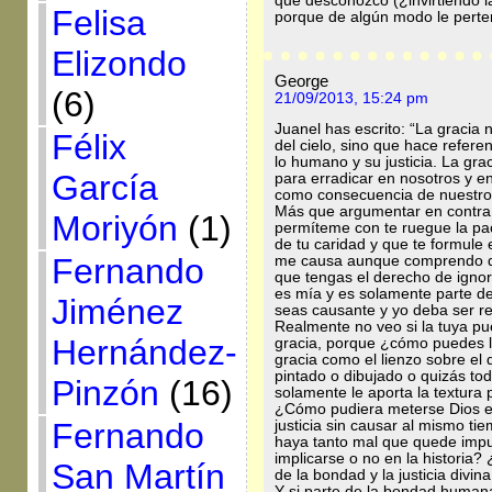
que desconozco (¿invirtiendo l
Felisa
porque de algún modo le perte
Elizondo
George
(6)
21/09/2013, 15:24 pm
Juanel has escrito: “La gracia
Félix
del cielo, sino que hace refere
lo humano y su justicia. La gr
García
para erradicar en nosotros y e
como consecuencia de nuestros
Más que argumentar en contra 
Moriyón
(1)
permíteme con te ruegue la pa
de tu caridad y que te formule
Fernando
me causa aunque comprendo qu
que tengas el derecho de ignora
es mía y es solamente parte de 
Jiménez
seas causante y yo deba ser r
Realmente no veo si la tuya pu
Hernández-
gracia, porque ¿cómo puedes ll
gracia como el lienzo sobre el 
pintado o dibujado o quizás to
Pinzón
(16)
solamente le aporta la textura 
¿Cómo pudiera meterse Dios en 
Fernando
justicia sin causar al mismo ti
haya tanto mal que quede impu
implicarse o no en la historia?
San Martín
de la bondad y la justicia divi
Y si parte de la bondad humana