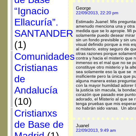
“Ignacio
George
22/09/2013, 22:20 pm
Ellacuría”.
Estimado Juanel: Mis pregunta
amenudo menciona una y otra v
SANTANDER
medida que se lo apropie. Mi p
solamente puedo desear mirar e
sin un fondo previsible y sin un
(1)
visual definido porque a mis 
al misterio. estoy seguro de q
Comunidades
otras razones porque solament
contra y hacia el misterio que
inmenso es el mal que no se p
Cristianas
constituye otro misterio y la al
sea solamente eso la que se m
de
insificiente pero la única que
alguna manera estas preguntas
con la mayor humildad adorer l
Andalucía
la justicia sin macula, la bond
corazón que pasado ese punto 
(10)
adorado, el Misterio al que se
tenga pruebas que mis espera
no habrán sido vanas. Un ab
Cristianxs
de Base de
Juanel
22/09/2013, 9:49 am
Madrid
(1)