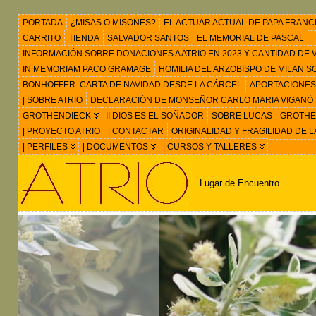
PORTADA
¿MISAS O MISONES?
EL ACTUAR ACTUAL DE PAPA FRANC
CARRITO
TIENDA
SALVADOR SANTOS
EL MEMORIAL DE PASCAL
INFORMACIÓN SOBRE DONACIONES A ATRIO EN 2023 Y CANTIDAD DE VIS
IN MEMORIAM PACO GRAMAGE
HOMILIA DEL ARZOBISPO DE MILAN 
BONHÖFFER: CARTA DE NAVIDAD DESDE LA CÁRCEL
APORTACIONES
| SOBRE ATRIO
DECLARACIÓN DE MONSEÑOR CARLO MARIA VIGANÒ
GROTHENDIECK
II DIOS ES EL SOÑADOR
SOBRE LUCAS
GROTHEN
| PROYECTO ATRIO
| CONTACTAR
ORIGINALIDAD Y FRAGILIDAD DE L
| PERFILES
| DOCUMENTOS
| CURSOS Y TALLERES
Lugar de Encuentro