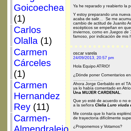
Goicoechea
Ya he reparado y reabierto la p
Y estoy preparando una nueva 
(1)
acaba de salir… Se me acumula
cambio de actitud de Juanito Ar
Carlos
escépticos se empeñan en que 
inviernos, como en
Juegos de 
famoso, por indicación de mis
Olalla
(1)
Carmen
oscar varela
24/09/2013, 20:57 pm
Cárceles
Hola Equipo ATRIO!
(1)
¿Dónde poner Comentarios en
………………….
Carmen
Ahora Jorge Gerbaldo en el TAB
ya lo había comentado en Atrio
Una MUJER CARDENAL
.
Hernandez
Que yo esté de acuerdo o no es
Rey
(11)
a la señora
Clelia Luro viuda
Me consta que lo haría esplén
Carmen-
de trayectoria difícilmente sup
Almendralejo
¿Proponemos y Votamos?