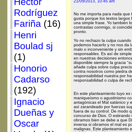
Héctor
21/09/2013, 10:45 am
Rodríguez
No me importa para nada que 
gusta porque los textos largos 
Fariña
(16)
una simple frase. Yo también 
contrastas conmigo, si coincid
pronto.
Henri
Yo no rechazo la culpa cuand
Boulad sj
podemos hacerlo y no nos da l
malo o inconveniente y sin em
responsables. Es así de simple
(1)
en nuestras decisiones entonce
disponible siempre la gracia “s
Honorio
añade culpa sobre culpa preci
contra nosotros como piedra d
responsabilidad nuestra por ha
Cadarso
responsabilidad o culpa de rec
(192)
En este planteamiento tuyo es 
maniqueísmo o agustinismo como
Ignacio
antagónicas el Mal satánico y 
así zarandeado por fuerzas su
Dueñas y
fuera de su control. De modo qu
concurso de Dios. O estirando
obramos bien se debe a que Di
Oscar
inversa si obramos el mal es p
malignas. Este planteamiento e