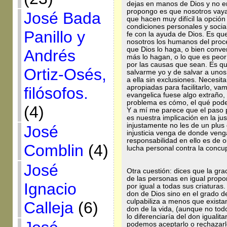
dejas en manos de Dios y no en
propongo es que nosotros vay
José Bada
que hacen muy difícil la opción
condiciones personales y socia
Panillo y
fe con la ayuda de Dios. Es qu
nosotros los humanos del proce
que Dios lo haga, o bien conve
Andrés
más lo hagan, o lo que es peor
por las causas que sean. Es qu
Ortiz-Osés,
salvarme yo y de salvar a unos
a ella sin exclusiones. Necesi
apropiadas para facilitarlo, v
filósofos.
evangelica fuese algo extraño, i
problema es cómo, el qué pode
(4)
Y a mí me parece que el paso 
es nuestra implicación en la jus
injustamente no les de un plus d
José
injusticia venga de donde ven
responsabilidad en ello es de 
Comblin
(4)
lucha personal contra la concu
José
Otra cuestión: dices que la gra
de las personas en igual propo
Ignacio
por igual a todas sus criaturas.
don de Dios sino en el grado d
culpabiliza a menos que exist
Calleja
(6)
don de la vida, (aunque no tod
lo diferenciaría del don igualita
podemos aceptarlo o rechazarl