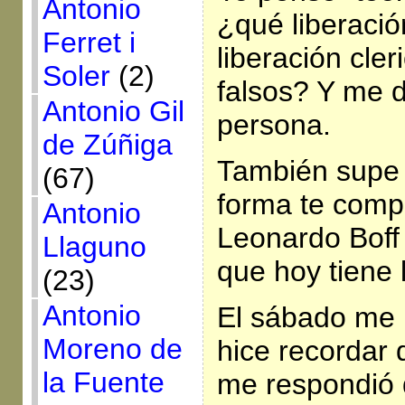
Antonio
¿qué liberaci
Ferret i
liberación cler
Soler
(2)
falsos? Y me d
Antonio Gil
persona.
de Zúñiga
También supe 
(67)
forma te comp
Antonio
Leonardo Boff 
Llaguno
que hoy tiene l
(23)
Antonio
El sábado me 
Moreno de
hice recordar 
la Fuente
me respondió 