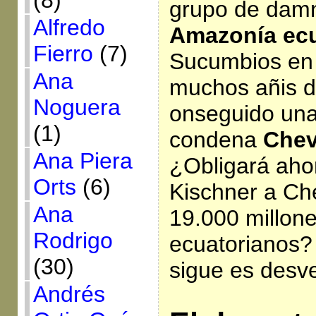
(8)
grupo de damn
Alfredo
Amazonía ecu
Fierro
(7)
Sucumbios en 
Ana
muchos añis d
Noguera
onseguido una
(1)
condena
Chev
Ana Piera
¿Obligará ahor
Orts
(6)
Kischner a Ch
Ana
19.000 millone
Rodrigo
ecuatorianos? 
(30)
sigue es desve
Andrés