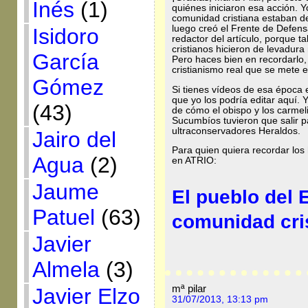
Inés
(1)
quiénes iniciaron esa acción.
comunidad cristiana estaban d
luego creó el Frente de Defens
Isidoro
redactor del artículo, porque t
cristianos hicieron de levadur
García
Pero haces bien en recordarlo,
cristianismo real que se mete 
Gómez
Si tienes vídeos de esa época e
que yo los podría editar aquí. Y
(43)
de cómo el obispo y los carme
Sucumbíos tuvieron que salir pa
ultraconservadores Heraldos.
Jairo del
Para quien quiera recordar los 
Agua
(2)
en ATRIO:
Jaume
El pueblo del 
Patuel
(63)
comunidad cri
Javier
Almela
(3)
mª pilar
Javier Elzo
31/07/2013, 13:13 pm