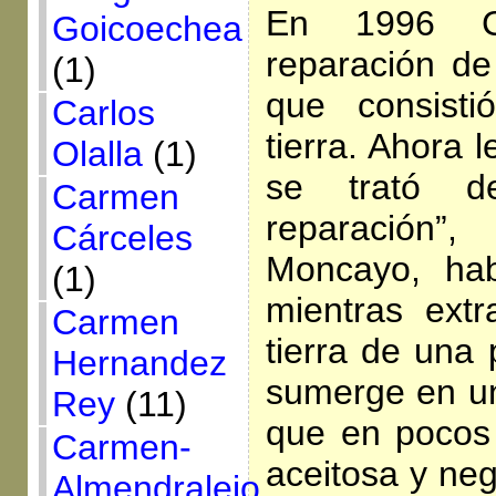
En 1996 Ch
Goicoechea
reparación de
(1)
que consisti
Carlos
tierra. Ahora 
Olalla
(1)
se trató d
Carmen
reparación”
Cárceles
Moncayo, hab
(1)
mientras ext
Carmen
tierra de una 
Hernandez
sumerge en un
Rey
(11)
que en pocos 
Carmen-
aceitosa y neg
Almendralejo