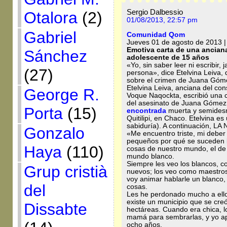
Sergio Dalbessio
Otalora
(2)
01/08/2013, 22:57 pm
Gabriel
Comunidad Qom
Jueves 01 de agosto de 2013 |
Emotiva carta de una ancian
Sánchez
adolescente de 15 años
«Yo, sin saber leer ni escribir
(27)
persona», dice Etelvina Leiva
sobre el crimen de Juana Góme
Etelvina Leiva, anciana del c
George R.
Voque Naqockta, escribió una c
del asesinato de Juana Gómez
Porta
(15)
encontrada
muerta y semidesnu
Quitilipi, en Chaco. Etelvina 
sabiduría). A continuación, L
Gonzalo
«Me encuentro triste, mi deber
pequeños por qué se suceden l
Haya
(110)
cosas de nuestro mundo, el de
mundo blanco.
Siempre les veo los blancos, 
Grup cristià
nuevos; los veo como maestros
voy animar hablarle un blanco
del
cosas.
Les he perdonado mucho a ello
existe un municipio que se cre
Dissabte
hectáreas. Cuando era chica, l
mamá para sembrarlas, y yo ap
ocho años.