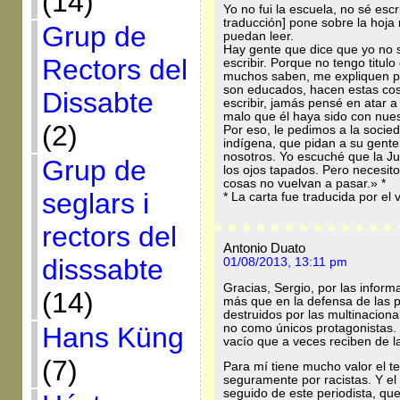
(14)
Yo no fui la escuela, no sé escri
traducción] pone sobre la hoja
Grup de
puedan leer.
Hay gente que dice que yo no 
Rectors del
escribir. Porque no tengo titul
muchos saben, me expliquen po
son educados, hacen estas cosa
Dissabte
escribir, jamás pensé en atar 
malo que él haya sido con nues
(2)
Por eso, le pedimos a la socie
indígena, que pidan a su gent
nosotros. Yo escuché que la Jus
Grup de
los ojos tapados. Pero necesit
cosas no vuelvan a pasar.» *
seglars i
* La carta fue traducida por el
rectors del
Antonio Duato
disssabte
01/08/2013, 13:11 pm
Gracias, Sergio, por las inform
(14)
más que en la defensa de las po
destruidos por las multinacion
no como únicos protagonistas.
Hans Küng
vacío que a veces reciben de la 
(7)
Para mí tiene mucho valor el t
seguramente por racistas. Y el 
seguido de este periodista, qu