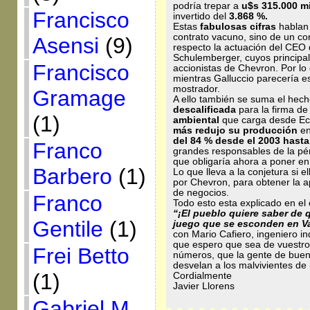
podría trepar a
u$s 315.000 m
Francisco
invertido del
3.868 %.
Estas
fabulosas cifras
hablan
contrato vacuno, sino de un co
Asensi
(9)
respecto la actuación del CEO 
Schulemberger, cuyos principal
Francisco
accionistas de Chevron. Por l
mientras Galluccio parecería 
mostrador.
Gramage
A ello también se suma el hec
descalificada
para la firma de
(1)
ambiental
que carga desde Ecu
más redujo su producción
en
del 84 % desde el 2003 hasta
Franco
grandes responsables de la pér
que obligaría ahora a poner en
Barbero
(1)
Lo que lleva a la conjetura si 
por Chevron, para obtener la a
de negocios.
Franco
Todo esto esta explicado en el e
“¡El pueblo quiere saber de 
Gentile
(1)
juego que se esconden en V
con Mario Cafiero, ingeniero in
que espero que sea de vuestro 
Frei Betto
números, que la gente de buen 
desvelan a los malvivientes de 
(1)
Cordialmente
Javier Llorens
Gabriel M.