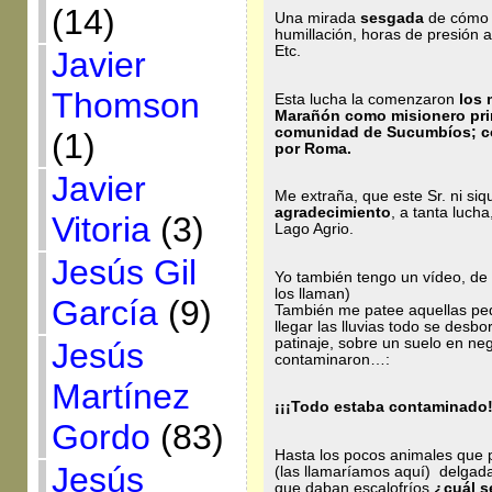
(14)
Una mirada
sesgada
de cómo s
humillación, horas de presión 
Etc.
Javier
Thomson
Esta lucha la comenzaron
los 
Marañón como misionero pri
comunidad de Sucumbíos; c
(1)
por Roma.
Javier
Me extraña, que este Sr. ni si
agradecimiento
, a tanta luch
Vitoria
(3)
Lago Agrio.
Jesús Gil
Yo también tengo un vídeo, de 
los llaman)
García
(9)
También me patee aquellas peq
llegar las lluvias todo se desb
patinaje, sobre un suelo en neg
Jesús
contaminaron…:
Martínez
¡¡¡Todo estaba contaminado!
Gordo
(83)
Hasta los pocos animales que 
Jesús
(las llamaríamos aquí) delgada
que daban escalofríos
¿cuál se