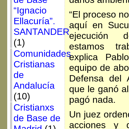
“Ignacio
“El proceso n
Ellacuría”.
aquí en Sucu
SANTANDER
ejecución 
(1)
estamos tra
Comunidades
explica Pabl
Cristianas
equipo de abo
de
Defensa del 
Andalucía
que le ganó al
(10)
pagó nada.
Cristianxs
Un juez orden
de Base de
acciones y d
Madrid
(1)