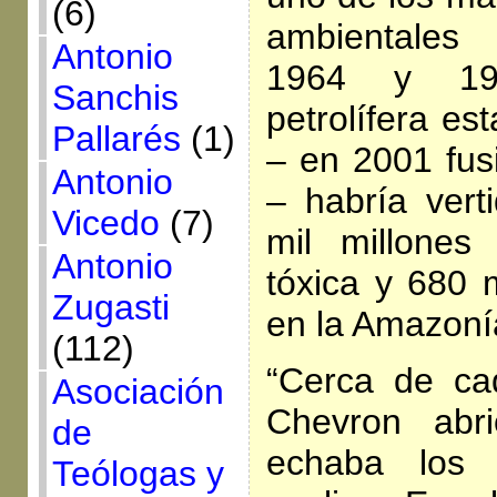
(6)
ambientales
Antonio
1964 y 19
Sanchis
petrolífera e
Pallarés
(1)
– en 2001 fu
Antonio
– habría vert
Vicedo
(7)
mil millones
Antonio
tóxica y 680 m
Zugasti
en la Amazoní
(112)
“Cerca de cad
Asociación
Chevron abri
de
echaba los d
Teólogas y