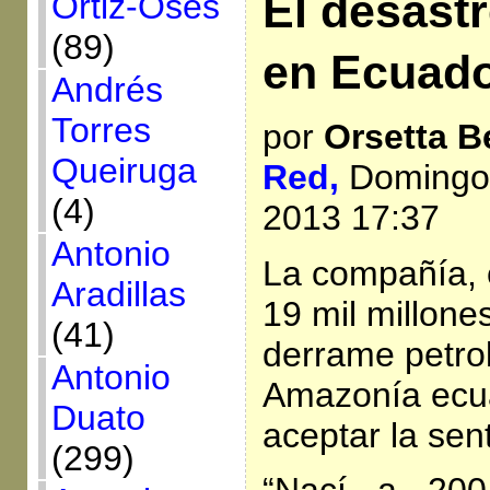
El desast
Ortiz-Osés
(89)
en
Ecuad
Andrés
Torres
por
Orsetta Be
Queiruga
Red,
Domingo,
(4)
2013 17:37
Antonio
La compañía,
Aradillas
19 mil millone
(41)
derrame petrol
Antonio
Amazonía ecua
Duato
aceptar la sen
(299)