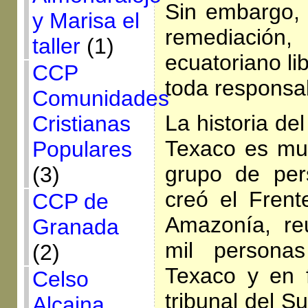
Sin embargo, 
y Marisa el
remediaci
taller
(1)
ecuatoriano li
CCP
toda responsab
Comunidades
La historia de
Cristianas
Texaco es mu
Populares
grupo de per
(3)
creó el Fren
CCP de
Amazonía, re
Granada
mil personas
(2)
Texaco y en 
Celso
tribunal del 
Alcaina