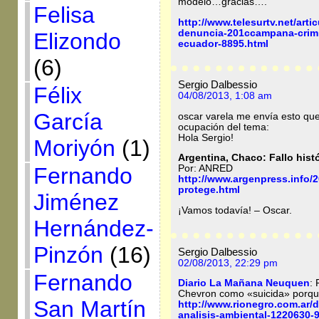
modelo…gracias….
Felisa
http://www.telesurtv.net/arti
denuncia-201ccampana-crimi
Elizondo
ecuador-8895.html
(6)
Sergio Dalbessio
Félix
04/08/2013, 1:08 am
García
oscar varela me envía esto que
ocupación del tema:
Hola Sergio!
Moriyón
(1)
Argentina, Chaco: Fallo hist
Fernando
Por: ANRED
http://www.argenpress.info/2
protege.html
Jiménez
¡Vamos todavía! – Oscar.
Hernández-
Pinzón
(16)
Sergio Dalbessio
02/08/2013, 22:29 pm
Fernando
Diario La Mañana Neuquen
: 
Chevron como «suicida» porque
San Martín
http://www.rionegro.com.ar/d
analisis-ambiental-1220630-