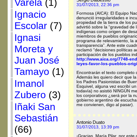
Varela
(1)
31/07/2013, 22:36 pm
Ignacio
Formosa (AICA): El Equipo Nac
denunció irregularidades e incu
Escolar
(7)
propiedad de la tierra de los pu
advirtió sobre la “gravedad de l
indígenas como origen de desal
Ignasi
miembros de pueblos originarios
programa de relevamiento, la al
transparencia”. Ante este cuadr
Moreta y
reclamó “decisiones políticas 
participación de los pueblos in
Juan José
http://www.aica.org/7748-en
leyes-favor-los-pueblos-orig
Tamayo
(1)
Encontrarán el texto completo d
Además les quiero decir que la
Imanol
los Padres Pasionistas de Bue
Esquivel, alguna vez escribí u
todavía) no asistió NINGÚN medio 
Zubero
(3)
los corporativos ¿será por la 
gobierno argentino de escuchar
Iñaki San
me convienen, digo al pasar).
Sebastián
Antonio Duato
(66)
31/07/2013, 13:39 pm
¡Gracias, María Pilar, por este