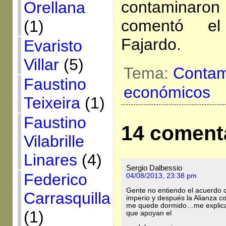
contaminaron 
Orellana
comentó e
(1)
Fajardo.
Evaristo
Villar
(5)
Tema:
Contam
Faustino
económicos
Teixeira
(1)
Faustino
14 coment
Vilabrille
Linares
(4)
Sergio Dalbessio
Federico
04/08/2013, 23:38 pm
Gente no entiendo el acuerdo d
Carrasquilla
imperio y después la Alianza c
me quede dormido…me explican
(1)
que apoyan el