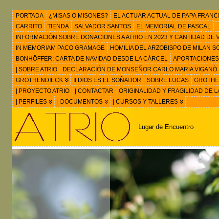
PORTADA
¿MISAS O MISONES?
EL ACTUAR ACTUAL DE PAPA FRANC
CARRITO
TIENDA
SALVADOR SANTOS
EL MEMORIAL DE PASCAL
INFORMACIÓN SOBRE DONACIONES A ATRIO EN 2023 Y CANTIDAD DE VIS
IN MEMORIAM PACO GRAMAGE
HOMILIA DEL ARZOBISPO DE MILAN 
BONHÖFFER: CARTA DE NAVIDAD DESDE LA CÁRCEL
APORTACIONES
| SOBRE ATRIO
DECLARACIÓN DE MONSEÑOR CARLO MARIA VIGANÒ
GROTHENDIECK
II DIOS ES EL SOÑADOR
SOBRE LUCAS
GROTHEN
| PROYECTO ATRIO
| CONTACTAR
ORIGINALIDAD Y FRAGILIDAD DE L
| PERFILES
| DOCUMENTOS
| CURSOS Y TALLERES
Lugar de Encuentro