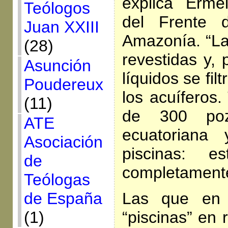
explica Erme
Teólogos
del Frente 
Juan XXIII
Amazonía. “La
(28)
revestidas y, 
Asunción
líquidos se fil
Poudereux
los acuíferos
(11)
de 300 po
ATE
ecuatoriana
Asociación
piscinas: es
de
completament
Teólogas
Las que en 
de España
“piscinas” en 
(1)