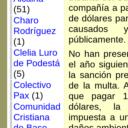
compañía a pa
(51)
de dólares par
Charo
causados 
Rodríguez
públicamente.
(1)
Clelia Luro
No han prese
de Podestá
el año siguien
(5)
la sanción pre
Colectivo
de la multa. 
Pax
(1)
que pagar 1
Comunidad
dólares, l
Cristiana
impuesta a un
de Base
daños ambient