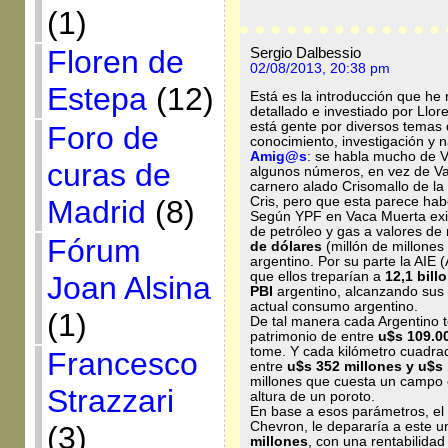
(1)
Sergio Dalbessio
Floren de
02/08/2013, 20:38 pm
Estepa
(12)
Está es la introducción que he 
detallado e investiado por Llor
está gente por diversos temas 
Foro de
conocimiento, investigación y n
Amig@s
: se habla mucho de V
curas de
algunos números, en vez de Va
carnero alado Crisomallo de la
Madrid
(8)
Cris, pero que esta parece hab
Según YPF en Vaca Muerta exis
de petróleo y gas a valores 
Fórum
de dólares
(millón de millones
argentino. Por su parte la AIE 
que ellos treparían a
12,1 bill
Joan Alsina
PBI
argentino, alcanzando sus
actual consumo argentino.
(1)
De tal manera cada Argentino 
patrimonio de entre
u$s 109.0
tome. Y cada kilómetro cuadrad
Francesco
entre
u$s 352 millones y u$s 
millones que cuesta un campo e
Strazzari
altura de un poroto.
En base a esos parámetros, el
Chevron, le depararía a este
(3)
millones
, con una rentabilidad