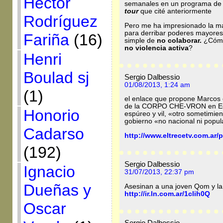
Héctor
semanales en un programa de l
tour
que cité anteriormente
Rodríguez
Pero me ha impresionado la m
para derribar poderes mayores
Fariña
(16)
simple de
no colaborar.
¿Cómo
no violencia activa
?
Henri
Boulad sj
Sergio Dalbessio
01/08/2013, 1:24 am
(1)
el enlace que propone Marcos e
de la CORPO CHE-VRON en Ecua
Honorio
espúreo y vil, «otro sometimien
gobierno «no nacional ni popul
Cadarso
http://www.eltrecetv.com.ar/
(192)
Sergio Dalbessio
Ignacio
31/07/2013, 22:37 pm
Dueñas y
Asesinan a una joven Qom y la
http://ir.ln.com.ar/1clih0Q
Oscar
Sergio Dalbessio