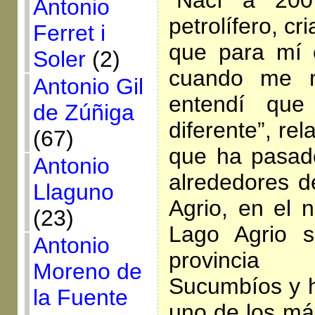
“Nací a 200
Antonio
petrolífero, c
Ferret i
que para mí 
Soler
(2)
cuando me m
Antonio Gil
entendí que
de Zúñiga
diferente”, re
(67)
que ha pasado
Antonio
alrededores d
Llaguno
Agrio, en el 
(23)
Lago Agrio s
Antonio
provincia
Moreno de
Sucumbíos y h
la Fuente
uno de los má