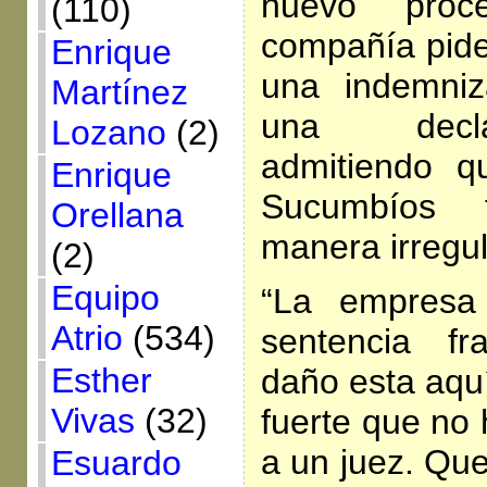
nuevo pro
(110)
compañía pide
Enrique
una indemniz
Martínez
una decla
Lozano
(2)
admitiendo q
Enrique
Sucumbíos 
Orellana
manera irregul
(2)
Equipo
“La empresa
Atrio
(534)
sentencia fr
Esther
daño esta aquí
Vivas
(32)
fuerte que no 
a un juez. Qu
Esuardo