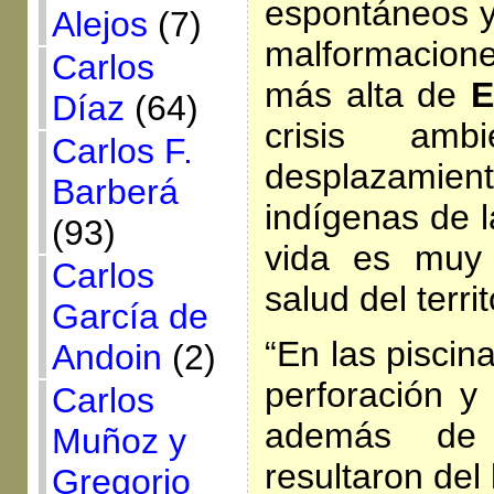
espontáneos y
Alejos
(7)
malformacion
Carlos
más alta de
E
Díaz
(64)
crisis amb
Carlos F.
desplazami
Barberá
indígenas de l
(93)
vida es muy 
Carlos
salud del territ
García de
“En las piscin
Andoin
(2)
perforación y
Carlos
además de
Muñoz y
resultaron del
Gregorio