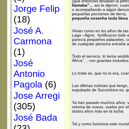
(que entonces llevaban la petr
llamaba”…
así le dijeron, cua
Jorge Felip
o acompañando a algún denunci
pequeñas porciones de tierra, a
(18)
pequeña cosecha toda llena 
José A.
Vivian como en los años de las
Lago –Agrio; fortificaron todo 
Carmona
parecía pequeños palacetes, c
de cualquier persona extraña al
(1)
Todo el servicio, lo tenía vestid
José
África”… con guantes incluidos
Antonio
Lo triste es, que no lo era, cua
Pagola
(6)
Las últimas noticias que teng
expulsado de Sucumbíos es, q
Jose Arregi
Ya han pasado muchos años, van
(305)
retoma de nuevo, vuelve por el
tantos años más en la lucha.
José Bada
Tal y como funciona este mund
(23)