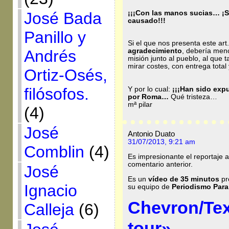
José Bada
¡¡¡Con las manos sucias… ¡Sí
causado!!!
Panillo y
Si el que nos presenta este ar
agradecimiento
, debería menc
Andrés
misión junto al pueblo, al que 
mirar costes, con entrega total 
Ortiz-Osés,
filósofos.
Y por lo cual:
¡¡¡Han sido exp
por Roma…
Qué tristeza…
mª pilar
(4)
José
Antonio Duato
31/07/2013, 9:21 am
Comblin
(4)
Es impresionante el reportaje 
comentario anterior.
José
Es un
vídeo de 35 minutos
pr
Ignacio
su equipo de
Periodismo Para
Chevron/Tex
Calleja
(6)
tour»