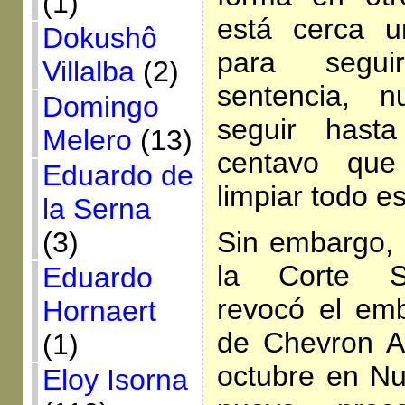
(1)
está cerca u
Dokushô
para segui
Villalba
(2)
sentencia, n
Domingo
seguir hasta
Melero
(13)
centavo qu
Eduardo de
limpiar todo es
la Serna
Sin embargo, a
(3)
la Corte S
Eduardo
revocó el em
Hornaert
de Chevron A
(1)
octubre en Nu
Eloy Isorna