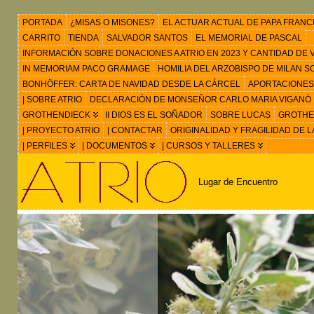
PORTADA
¿MISAS O MISONES?
EL ACTUAR ACTUAL DE PAPA FRANC
CARRITO
TIENDA
SALVADOR SANTOS
EL MEMORIAL DE PASCAL
INFORMACIÓN SOBRE DONACIONES A ATRIO EN 2023 Y CANTIDAD DE VIS
IN MEMORIAM PACO GRAMAGE
HOMILIA DEL ARZOBISPO DE MILAN 
BONHÖFFER: CARTA DE NAVIDAD DESDE LA CÁRCEL
APORTACIONES
| SOBRE ATRIO
DECLARACIÓN DE MONSEÑOR CARLO MARIA VIGANÒ
GROTHENDIECK
II DIOS ES EL SOÑADOR
SOBRE LUCAS
GROTHEN
| PROYECTO ATRIO
| CONTACTAR
ORIGINALIDAD Y FRAGILIDAD DE L
| PERFILES
| DOCUMENTOS
| CURSOS Y TALLERES
Lugar de Encuentro