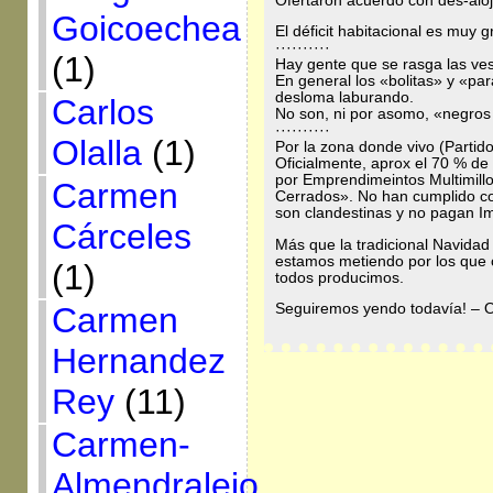
Ofertaron acuerdo con des-aloj
Goicoechea
El déficit habitacional es muy
··········
(1)
Hay gente que se rasga las ves
En general los «bolitas» y «p
desloma laburando.
Carlos
No son, ni por asomo, «negros
··········
Olalla
(1)
Por la zona donde vivo (Partid
Oficialmente, aprox el 70 % d
por Emprendimeintos Multimillo
Carmen
Cerrados». No han cumplido co
son clandestinas y no pagan Im
Cárceles
Más que la tradicional Navidad 
estamos metiendo por los que 
(1)
todos producimos.
Carmen
Seguiremos yendo todavía! – O
Hernandez
Rey
(11)
Carmen-
Almendralejo