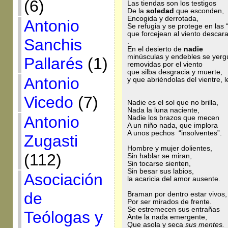
(6)
Las tiendas son los testigos
De la
soledad
que esconden,
Encogida y derrotada,
Antonio
Se refugia y se protege en las
que forcejean al viento descara
Sanchis
.
En el desierto de
nadie
minúsculas y endebles se yerg
Pallarés
(1)
removidas por el viento
que silba desgracia y muerte,
Antonio
y que abriéndolas del vientre, 
Vicedo
(7)
Nadie es el sol que no brilla,
Nada la luna naciente,
Antonio
Nadie los brazos que mecen
A un niño nada, que implora
A unos pechos “insolventes”.
Zugasti
Hombre y mujer dolientes,
(112)
Sin hablar se miran,
Sin tocarse sienten,
Sin besar sus labios,
Asociación
la acaricia del amor ausente.
de
Braman por dentro estar vivos,
Por ser mirados de frente.
Se estremecen sus entrañas
Teólogas y
Ante la nada emergente,
Que asola y seca
sus mentes.