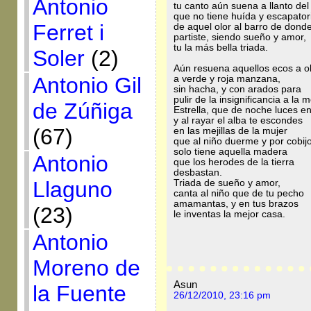
Antonio
tu canto aún suena a llanto del
que no tiene huída y escapator
Ferret i
de aquel olor al barro de dond
partiste, siendo sueño y amor,
tu la más bella triada.
Soler
(2)
Aún resuena aquellos ecos a o
Antonio Gil
a verde y roja manzana,
sin hacha, y con arados para
pulir de la insignificancia a la 
de Zúñiga
Estrella, que de noche luces en 
y al rayar el alba te escondes
(67)
en las mejillas de la mujer
que al niño duerme y por cobij
solo tiene aquella madera
Antonio
que los herodes de la tierra
desbastan.
Llaguno
Triada de sueño y amor,
canta al niño que de tu pecho
amamantas, y en tus brazos
(23)
le inventas la mejor casa.
Antonio
Moreno de
Asun
la Fuente
26/12/2010, 23:16 pm