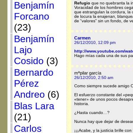
Benjamín
Refugio
que no quebranta la inj
Voracidad de los hombres cegad
que estrangulan la cordura, la 
Forcano
de locura la enajenan, blanque
de “valores” sin un fondo, de v
(23)
Benjamín
Carmen
26/12/2010, 12:09 pm
Lajo
http://www.youtube.com/wa
Hago mías cada una de sus pa
Cosido
(3)
Bernardo
mªpilar garcía
26/12/2010, 2:50 am
Pérez
Como siempre sucede amigo O
Andreo
(6)
El esfuerzo constante del «peq
«tener» de unos pocos desapren
Blas Lara
historia.
¿Hasta cuando…?
(21)
Nunca hay que dejar de desea
Carlos
¡¡¡Acabe, y la justicia brille con 