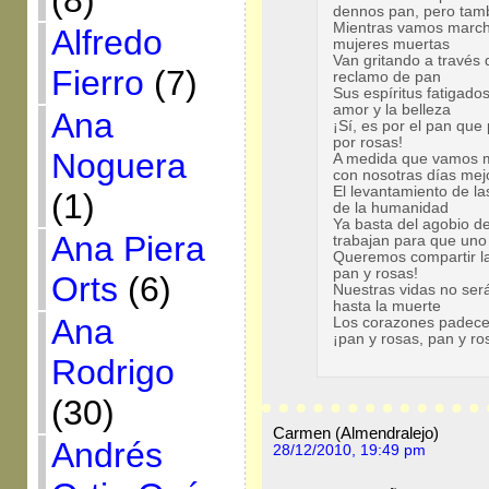
(8)
dennos pan, pero tam
Mientras vamos march
Alfredo
mujeres muertas
Van gritando a través 
Fierro
(7)
reclamo de pan
Sus espíritus fatigado
amor y la belleza
Ana
¡Sí, es por el pan qu
por rosas!
Noguera
A medida que vamos 
con nosotras días mej
El levantamiento de la
(1)
de la humanidad
Ya basta del agobio de
Ana Piera
trabajan para que uno
Queremos compartir las
pan y rosas!
Orts
(6)
Nuestras vidas no ser
hasta la muerte
Ana
Los corazones padecen
¡pan y rosas, pan y ro
Rodrigo
(30)
Carmen (Almendralejo)
Andrés
28/12/2010, 19:49 pm