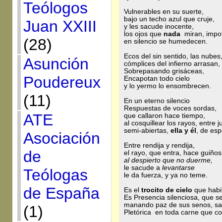
Teólogos
Vulnerables en su suerte,
bajo un techo azul que cruje,
Juan XXIII
y les sacude inocente,
los ojos que
nada
miran, impo
(28)
en silencio se humedecen.
Ecos del sin sentido, las nubes
Asunción
cómplices del infierno arrasan,
Sobrepasando grisáceas,
Poudereux
Encapotan todo cielo
y lo yermo lo ensombrecen.
(11)
En un eterno silencio
Respuestas de voces sordas,
ATE
que callaron hace tiempo,
al cosquillear los rayos, entre j
semi-abiertas,
ella y él
, de es
Asociación
Entre rendija y rendija,
de
el rayo, que entra, hace guiños
al despierto que no duerme,
le sacude a
levantarse
Teólogas
le da fuerza, y ya no teme.
de España
Es el
trocito de cielo
que habi
Es Presencia silenciosa, que s
manando paz de sus senos, sac
(1)
Pletórica en toda carne que co