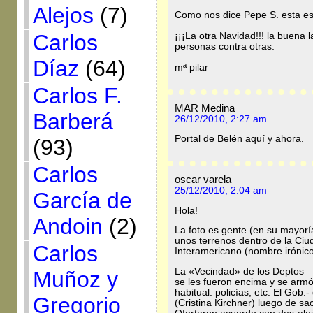
Alejos
(7)
Como nos dice Pepe S. esta es
Carlos
¡¡¡La otra Navidad!!! la buena
personas contra otras.
Díaz
(64)
mª pilar
Carlos F.
MAR Medina
Barberá
26/12/2010, 2:27 am
Portal de Belén aquí y ahora.
(93)
Carlos
oscar varela
25/12/2010, 2:04 am
García de
Hola!
Andoin
(2)
La foto es gente (en su mayorí
unos terrenos dentro de la Ciu
Carlos
Interamericano (nombre irónico
La «Vecindad» de los Deptos 
Muñoz y
se les fueron encima y se armó
habitual: policías, etc. El Gob.
Gregorio
(Cristina Kirchner) luego de sa