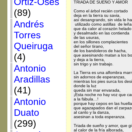
Ortiz-Osés
TRIADA DE SUEÑO Y AMOR
(89)
Como el árbol recién cortado
deja en la tierra su savia,
así desangrando, sin vida le h
Andrés
utilizado como astillas de leña
que da calor al corazón helado
Torres
y desalmado en las contienda
de las usuras,
en los sillones complacientes
Queiruga
del señor tirano,
de los bandoleros de hacha,
(4)
que asesinando matan a los b
y deja a la tierra,
sin trigo y sin trabajo.
Antonio
La Tierra es una alfombra mar
Aradillas
sin adornos de esperanzas,
mientras los pies surca los des
donde la luz
(41)
queda sin mar envarada,
¡Esta noche no hay voz que ca
Antonio
a la fábula…!
porque hay cepos en las huell
que agazapados dan el zarpaz
Duato
al canto y la danza,
asesinan a toda esperanza.
(299)
Triada de sueño y amor, que g
al calor de la fría alborada,