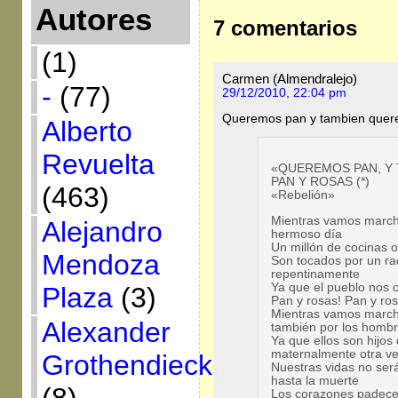
Autores
7 comentarios
(1)
Carmen (Almendralejo)
-
(77)
29/12/2010, 22:04 pm
Queremos pan y tambien quer
Alberto
Revuelta
«QUEREMOS PAN, Y
PAN Y ROSAS (*)
(463)
«Rebelión»
Mientras vamos march
Alejandro
hermoso día
Un millón de cocinas o
Mendoza
Son tocados por un ra
repentinamente
Ya que el pueblo nos o
Plaza
(3)
Pan y rosas! Pan y ros
Mientras vamos marc
Alexander
también por los homb
Ya que ellos son hijos
maternalmente otra v
Grothendieck
Nuestras vidas no ser
hasta la muerte
Los corazones padecen