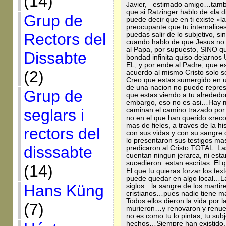
(14)
Javier, estimado amigo…tamb
que si Ratzinger hablo de «la di
Grup de
puede decir que en ti existe «l
preocupante que tu internalice
Rectors del
puedas salir de lo subjetivo, sin
cuando hablo de que Jesus no 
al Papa, por supuesto, SINO q
Dissabte
bondad infinita quiso dejarno
EL, y por ende al Padre, que 
(2)
acuerdo al mismo Cristo solo s
Creo que estas sumergido en un
de una nacion no puede represe
Grup de
que estas viendo a tu alrededo
embargo, eso no es asi…Hay m
seglars i
caminan el camino trazado por e
no en el que han querido «reco
mas de fieles, a traves de la hi
rectors del
con sus vidas y con su sangre q
lo presentaron sus testigos ma
disssabte
predicaron al Cristo TOTAL..Las
cuentan ningun jerarca, ni est
sucedieron. estan escritas..El 
(14)
El que tu quieras forzar los te
puede quedar en algo local…La ig
Hans Küng
siglos…la sangre de los martir
cristianos…pues nadie tiene m
Todos ellos dieron la vida por l
(7)
murieron…y renovaron y renue
no es como tu lo pintas, tu sub
hechos…Siempre han existido, de