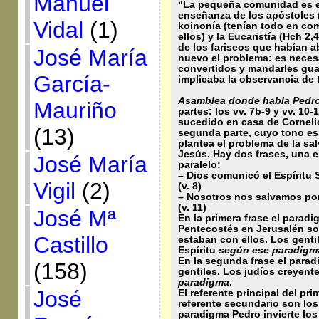
Manuel
“
La pequeña comunidad es el
enseñanza de los apóstoles (
Vidal
(1)
koinonía (tenían todo en com
ellos) y la Eucaristía (Hch 2
de los fariseos que habían a
José María
nuevo el problema: es necesa
convertidos y mandarles guar
García-
implicaba la observancia de t
Asamblea donde habla Pedro 
Mauriño
partes: los vv. 7b-9 y vv. 10-
sucedido en casa de Cornelio
(13)
segunda parte, cuyo tono es
plantea el problema de la sa
Jesús. Hay dos frases, una e
José María
paralelo:
– Dios comunicó el Espíritu S
Vigil
(2)
(v. 8)
– Nosotros nos salvamos por 
(v. 11)
José Mª
En la primera frase el paradi
Pentecostés en Jerusalén so
Castillo
estaban con ellos. Los gentil
Espíritu
según ese paradigm
En la segunda frase el parad
(158)
gentiles. Los judíos creyent
paradigma
.
José
El referente principal del pr
referente secundario son los
paradigma Pedro invierte los 