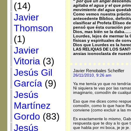
“
por que un ángel descendí
(14)
agitaba el agua y el que pri
movimiento del agua quedab
Javier
Como vemos nuestra práctica
antecedente Bíblico, definiti
clasificar al Profeta Elíseo
Thomson
pensó que ésta curación por
Dios, mas bién se la daba…
(1)
Lourdes, lejos de mermar la 
físicas y espirituales de con
Dios que Lourdes es la hered
Javier
LAS RELIQIAS DE LOS SANTOS
ansias iconoclasta de nuest
Vitoria
(3)
Jesús Gil
Javier Renobales Scheifler
26/11/2010, 9:26 am
García
(9)
Ya me temía yo que no tendría
Ni siquiera te vas por las rama
Jesús
imaginario, comodín de cualqui
Eso que me dices como respuest
Martínez
comodín, como lo que hace Ratz
conviene (como excluir a las mu
Gordo
(83)
Es exactamente lo mismo, Gabri
respuesta que te doy a lo que t
Jesús
que habla por mi boca, je je je