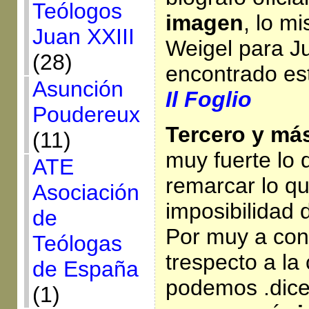
Teólogos
imagen
, lo m
Juan XXIII
Weigel para Ju
(28)
encontrado est
Asunción
Il Foglio
Poudereux
Tercero y má
(11)
muy fuerte lo 
ATE
remarcar lo qu
Asociación
imposibilidad 
de
Por muy a con
Teólogas
trespecto a la 
de España
podemos .dice
(1)