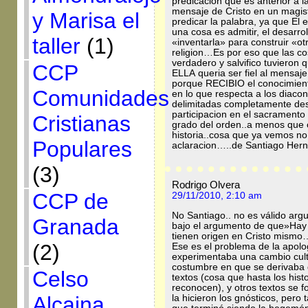
predicacion que es anterior a l
mensaje de Cristo en un magis
y Marisa el
predicar la palabra, ya que E
una cosa es admitir, el desarro
taller
(1)
«inventarla» para construir «ot
religion…Es por eso que las c
verdadero y salvifico tuvieron q
CCP
ELLA queria ser fiel al mensaje
porque RECIBIO el conocimient
Comunidades
en lo que respecta a los diaco
delimitadas completamente desd
participacion en el sacramento 
Cristianas
grado del orden..a menos que c
historia..cosa que ya vemos n
Populares
aclaracion…..de Santiago He
(3)
Rodrigo Olvera
CCP de
29/11/2010, 2:10 am
No Santiago.. no es válido argum
Granada
bajo el argumento de que»Hay 
tienen origen en Cristo mism
(2)
Ese es el problema de la apolog
experimentaba una cambio cultu
costumbre en que se derivaba d
Celso
textos (cosa que hasta los his
reconocen), y otros textos se fo
Alcaina
la hicieron los gnósticos, pero