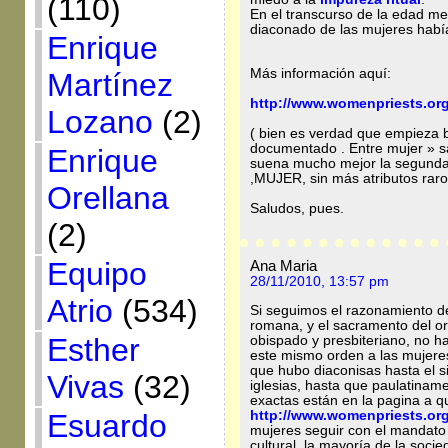
(110)
En el transcurso de la edad me
diaconado de las mujeres había 
Enrique
Más información aquí:
Martínez
http://www.womenpriests.org
Lozano
(2)
( bien es verdad que empieza b
documentado . Entre mujer »
Enrique
suena mucho mejor la segunda 
,MUJER, sin más atributos rar
Orellana
Saludos, pues.
(2)
Equipo
Ana Maria
28/11/2010, 13:57 pm
Atrio
(534)
Si seguimos el razonamiento de
romana, y el sacramento del or
Esther
obispado y presbiteriano, no ha
este mismo orden a las mujer
que hubo diaconisas hasta el s
Vivas
(32)
iglesias, hasta que paulatiname
exactas están en la pagina a qu
Esuardo
http://www.womenpriests.or
mujeres seguir con el mandato 
cultural, la mayoría de la soci