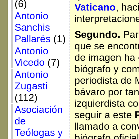
(6)
Vaticano
, hac
Antonio
interpretacion
Sanchis
Segundo.
Par
Pallarés
(1)
que se encont
Antonio
de imagen ha 
Vicedo
(7)
biógrafo y co
Antonio
periodista de 
Zugasti
bávaro por tan
(112)
izquierdista c
Asociación
seguir a este
de
llamado a conv
Teólogas y
biógrafo oficia