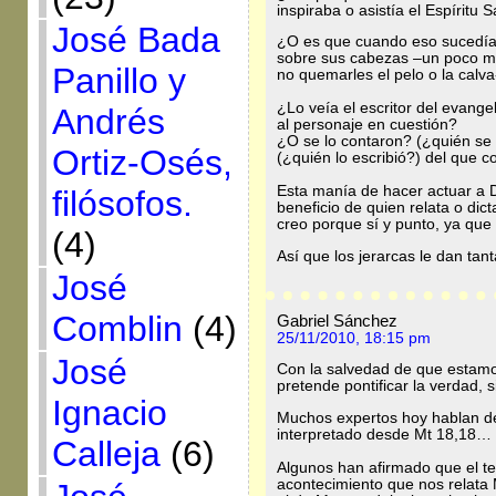
inspiraba o asistía el Espíritu 
José Bada
¿O es que cuando eso sucedía
sobre sus cabezas –un poco má
Panillo y
no quemarles el pelo o la calva
¿Lo veía el escritor del evangel
Andrés
al personaje en cuestión?
¿O se lo contaron? (¿quién se l
Ortiz-Osés,
(¿quién lo escribió?) del que c
Esta manía de hacer actuar a Di
filósofos.
beneficio de quien relata o dict
creo porque sí y punto, ya que l
(4)
Así que los jerarcas le dan tant
José
Comblin
(4)
Gabriel Sánchez
25/11/2010, 18:15 pm
José
Con la salvedad de que estamo
pretende pontificar la verdad,
Ignacio
Muchos expertos hoy hablan de
interpretado desde Mt 18,18…
Calleja
(6)
Algunos han afirmado que el te
acontecimiento que nos relata 