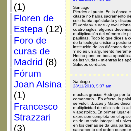
(1)
Santiago
Pierdes el punto. En la época
Floren de
citaste no había sacramento de
solo había apóstolado y discipu
El «orden» surge -y evoluciona
Estepa
(12)
cuatro siglos, algunos deceni
multiplicación del número de 
Foro de
paulinas. Todo lo que dices a c
de la teología cristiana posteri
institución de los diáconos des
curas de
Y no es un argumento merament
Hecho pone en boca apostólica
Madrid
(8)
de las viudas» mientras los ap
Saludos cordiales
Fórum
Joan Alsina
Santiago
28/11/2010, 5:07 am
(1)
muchas gracias Rodrigo por tu
comentario…En efecto, la palab
servidor…Lucas y Mateo descri
Francesco
multiplicidad de oficios de la 
y apostolico..En primer lugar 
Strazzari
expresion completa en el episc
es de un todo integral, ni uni
(3)
en los demas se da una partic
sacramento del orden posee gr