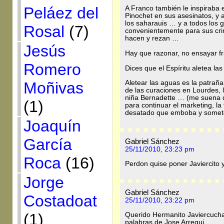
Peláez del
A Franco también le inspiraba e
Pinochet en sus asesinatos, y 
los saharauis … y a todos los 
Rosal
(7)
convenientemente para sus cri
hacen y rezan …
Jesús
Hay que razonar, no ensayar f
Romero
Dices que el Espíritu aletea las
Aletear las aguas es la patraña 
Moñivas
de las curaciones en Lourdes, l
niña Bernadette … (me suena q
(1)
para continuar el marketing, la
desatado que emboba y somete
Joaquín
García
Gabriel Sánchez
25/11/2010, 23:23 pm
Roca
(16)
Perdon quise poner Javiercito 
Jorge
Gabriel Sánchez
Costadoat
25/11/2010, 23:22 pm
(1)
Querido Hermanito Javiercucha
palabras de Jose Arregui…