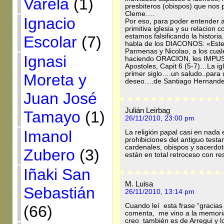
Varela
(1)
presbiteros (obispos) que nos 
Cleme….
Ignacio
Por eso, para poder entender a
primitiva iglesia y su relacion 
estamos falsificando la histori
Escolar
(7)
habla de los DIACONOS: «Esteb
Parmenas y Nicolao, a los cu
Ignasi
haciendo ORACION, les IMP
Apostoles, Capit 6 (5-7)…La igl
primer siglo….un saludo..para
Moreta y
deseo….de Santiago Hernand
Juan José
Julián Leirbag
Tamayo
(1)
26/11/2010, 23:00 pm
Imanol
La religión papal casi en nada 
prohibiciones del antiguo testa
cardenales, obispos y sacerdo
Zubero
(3)
están en total retroceso con r
Iñaki San
M. Luisa
Sebastián
26/11/2010, 13:14 pm
Cuando leí esta frase “gracias 
(66)
comenta, me vino a la memoria 
creo también es de Arregui y lo