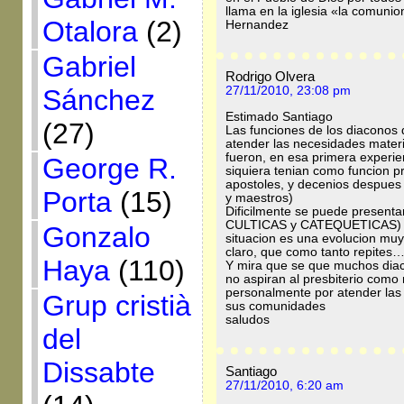
llama en la iglesia «la comun
Otalora
(2)
Hernandez
Gabriel
Rodrigo Olvera
Sánchez
27/11/2010, 23:08 pm
Estimado Santiago
(27)
Las funciones de los diaconos q
atender las necesidades materi
fueron, en esa primera experie
George R.
siquiera tenian como funcion p
apostoles, y decenios despues 
Porta
(15)
y maestros)
Dificilmente se puede presenta
CULTICAS y CATEQUETICAS) com
Gonzalo
situacion es una evolucion muy
claro, que como tanto repites… s
Haya
(110)
Y mira que se que muchos dia
no aspiran al presbiterio com
personalmente por atender las
Grup cristià
sus comunidades
saludos
del
Dissabte
Santiago
27/11/2010, 6:20 am