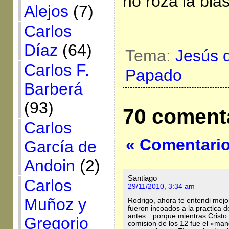
no roza la bla
Alejos
(7)
Carlos
Díaz
(64)
Tema:
Jesús 
Carlos F.
Papado
Barberá
(93)
70 coment
Carlos
« Comentario
García de
Andoin
(2)
Santiago
Carlos
29/11/2010, 3:34 am
Muñoz y
Rodrigo, ahora te entendi mej
fueron incoados a la practica d
antes…porque mientras Cristo
Gregorio
comision de los 12 fue el «ma