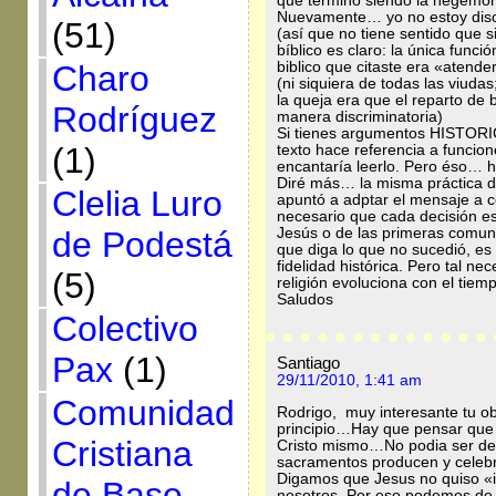
que terminó siendo la hegemón
Nuevamente… yo no estoy discu
(51)
(así que no tiene sentido que s
bíblico es claro: la única funci
biblico que citaste era «atende
Charo
(ni siquiera de todas las viudas
la queja era que el reparto de
Rodríguez
manera discriminatoria)
Si tienes argumentos HISTORIC
(1)
texto hace referencia a funcio
encantaría leerlo. Pero éso… hi
Diré más… la misma práctica d
Clelia Luro
apuntó a adptar el mensaje a c
necesario que cada decisión es
Jesús o de las primeras comunid
de Podestá
que diga lo que no sucedió, es
fidelidad histórica. Pero tal ne
(5)
religión evoluciona con el tiem
Saludos
Colectivo
Pax
(1)
Santiago
29/11/2010, 1:41 am
Comunidad
Rodrigo, muy interesante tu ob
principio…Hay que pensar que 
Cristiana
Cristo mismo…No podia ser de 
sacramentos producen y celeb
Digamos que Jesus no quiso «i
de Base
nosotros..Por eso podemos de 