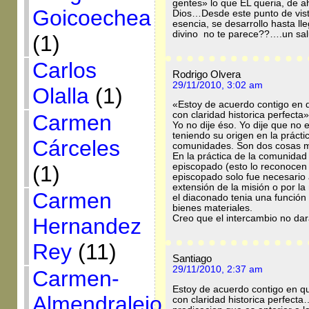
gentes» lo que EL queria, de a
Goicoechea
Dios…Desde este punto de vista
esencia, se desarrollo hasta lle
divino no te parece??….un sa
(1)
Carlos
Rodrigo Olvera
29/11/2010, 3:02 am
Olalla
(1)
«Estoy de acuerdo contigo en 
con claridad historica perfecta»
Carmen
Yo no dije éso. Yo dije que no 
teniendo su origen en la prácti
Cárceles
comunidades. Son dos cosas mu
En la práctica de la comunidad 
(1)
episcopado (esto lo reconocen 
episcopado solo fue necesario a
extensión de la misión o por la
Carmen
el diaconado tenia una función
bienes materiales.
Creo que el intercambio no da
Hernandez
Rey
(11)
Santiago
29/11/2010, 2:37 am
Carmen-
Estoy de acuerdo contigo en q
Almendralejo
con claridad historica perfecta