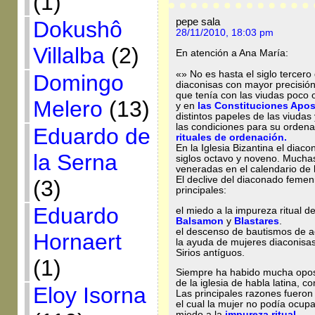
(1)
pepe sala
Dokushô
28/11/2010, 18:03 pm
Villalba
(2)
En atención a Ana María:
«» No es hasta el siglo tercero q
Domingo
diaconisas con mayor precisió
que tenía con las viudas poco 
Melero
(13)
y en
las Constituciones Apo
distintos papeles de las viudas
las condiciones para su ordena
Eduardo de
rituales de ordenación.
En la Iglesia Bizantina el diac
la Serna
siglos octavo y noveno. Much
veneradas en el calendario de l
El declive del diaconado femen
(3)
principales:
Eduardo
el miedo a la impureza ritual 
Balsamon
y
Blastares
.
el descenso de bautismos de ad
Hornaert
la ayuda de mujeres diaconisas
Sirios antíguos.
(1)
Siempre ha habido mucha oposi
de la iglesia de habla latina, co
Eloy Isorna
Las principales razones fueron
el cual la mujer no podía ocup
miedo a la
impureza ritual
.