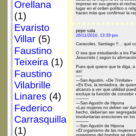
Orellana
impreso en sus genes el recha
lugar en el orden político o r
(1)
hacen más que confirmar la reg
Evaristo
pepe sala
28/11/2010, 13:39 pm
Villar
(5)
Caracoles, Santiago !!… qué co
Faustino
O sea que estudiando a los P
Jesucristo ( según tu afirmació
Teixeira
(1)
Pues qué quiere que te diga, 
Faustino
así:
—–
—San Agustín, «De Trinitate»
Vilabrille
«Es Eva, la tentadora, de qui
alcanzo a ver qué utilidad pued
Linares
(4)
excluye la función de concebir 
———
—San Agustín de Hipona
Federico
«Las mujeres no deben ser ilu
hecho, deberían ser segregada
Carrasquilla
involuntarias erecciones en lo
———
—San Agustín de Hipona
(1)
«El organismo de las mujeres es
organismo del hombre se dispon