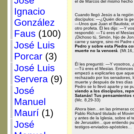
José
el de Marcos del mismo hecho t
Ignacio
Cuando llegó Jesús a la región
discípulos: —¿Quién dice la ge
González
—Unos que Juan el Bautista; ot
otro profeta. Él les dijo: —Y 
Faus
(100)
respondió: —Tú eres el Mesías, 
¡Dichoso tú, Simón, hijo de Jo
carne y sangre, sino mi Padre d
José Luis
Pedro y sobre esta Piedra cons
muerte no la vencerá
. (Mt.16
Porcar
(3)
Él les preguntó: —Y vosotros,
José Luis
—Tú eres el Mesías. Entonces 
empezó a explicarles que aqu
Servera
(9)
rechazado por los senadores, lo
muerte y después de tres días 
Pedro se lo llevó aparte y se p
José
viendo a los discípulos, repr
Satanás! Tus pensamientos s
Manuel
(Mc. 8,29-33)
Ahora bien…en las primeras co
Maurí
(1)
Pablo Richard titulado el Mov
y antes de la Iglesia, sobre el
José
de Jerusalén…que entiendo pue
testigos-enviados-apóstoles…