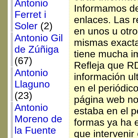
Antonio
Informamos de
Ferret i
enlaces. Las 
Soler
(2)
en unos u otr
Antonio Gil
mismas exact
de Zúñiga
tiene mucha i
(67)
Refleja que R
Antonio
información ul
Llaguno
en el periódico
(23)
página web no
Antonio
estaba en el p
Moreno de
formas ya ha 
la Fuente
que intervenir