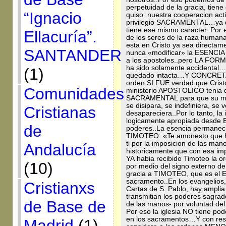
perpetuidad de la gracia, tien
“Ignacio
quiso nuestra cooperacion acti
privilegio SACRAMENTAL…ya que
tiene ese mismo caracter..Por 
Ellacuría”.
de los seres de la raza humana
esta en Cristo ya sea directa
SANTANDER
nunca «modificar» la ESENCIA s
a los apostoles..pero LA FOR
ha sido solamente accidental…p
(1)
quedado intacta…Y CONCRETA
orden SI FUE verdad que Cristo
Comunidades
ministerio APOSTOLICO tenia 
SACRAMENTAL para que su men
se disipara, se indefiniera, se
Cristianas
desapareciera..Por lo tanto, la
logicamente apropiada desde E
de
poderes..La esencia permaneci
TIMOTEO: «Te amonesto que ha
ti por la imposicion de las man
Andalucía
historicamente que con esa im
YA habia recibido Timoteo la 
(10)
por medio del signo externo de 
gracia a TIMOTEO, que es el E
sacramento..En los evangelios,
Cristianxs
Cartas de S. Pablo, hay ampli
transmitian los poderes sagrado
de Base de
de las manos- por voluntad del
Por eso la iglesia NO tiene p
en los sacramentos…Y con res
Madrid
(1)