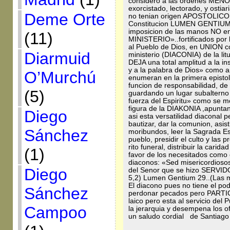
considero a las ordenes MENOR
exorcistado, lectorado, y ost
Deme Orte
no tenian origen APOSTOLICO
Constitucion LUMEN GENTIUM l
imposicion de las manos NO en 
(11)
MINISTERIO»..fortificados por 
al Pueblo de Dios, en UNION 
Diarmuid
ministerio (DIACONIA) de la litu
DEJA una total amplitud a la i
y a la palabra de Dios» como 
O’Murchú
enumeran en la primera epistol
funcion de responsabilidad, de
(5)
guardando un lugar subalterno c
fuerza del Espiritu» como se m
figura de la DIAKONIA ,apunta
Diego
asi esta versatilidad diaconal 
bautizar, dar la comunion, asisti
Sánchez
moribundos, leer la Sagrada Escr
pueblo, presidir el culto y las 
rito funeral, distribuir la carid
(1)
favor de los necesitados como 
diaconos: «Sed misericordiosos
Diego
del Senor que se hizo SERVIDO
5,2) Lumen Gentium 29..(Las 
El diacono pues no tiene el pod
Sánchez
perdonar pecados pero PARTICI
laico pero esta al servicio del
Campoo
la jerarquia y desempena los 
un saludo cordial de Santia