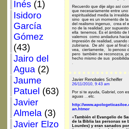
Inés
(1)
Recuerdo que dije algo así c
que necesariamente entre uno y 
Isidoro
espiritualidad media la irrealid
sino que es un momento de la r
García
del realismo ingenuo, crea el 
no de la realidad, por supuest
ella tenemos. Es el ámbito de lo
Gómez
valemos como andadura hacia l
impresión de realidad, usando
(43)
zubiriana. De ahí que al final
vea, ciertamente, lo penoso d
pero también se reconozca, por
Jairo del
hecho mismo de sus posibilida
.
Agua
(2)
Jaume
Javier Renobales Scheifler
26/11/2010, 9:43 am
Patuel
(63)
Por si te ayuda, Gabriel, con e
aguas …etc.
Javier
http://www.apologeticasilo
an.htmor
Almela
(3)
«
También el Evangelio de San
Javier Elzo
de la Biblia las personas se
Lourdes) y eran sanados por