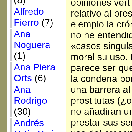
(8)
opiniones vert
Alfredo
relativo al pr
Fierro
(7)
ejemplo la cr
Ana
no he entendi
Noguera
«casos singul
(1)
moral su uso.
Ana Piera
parece ser qu
Orts
(6)
la condena pon
Ana
una barrera a
Rodrigo
prostitutas (¿o
(30)
no añadirán u
prestar sus ser
Andrés