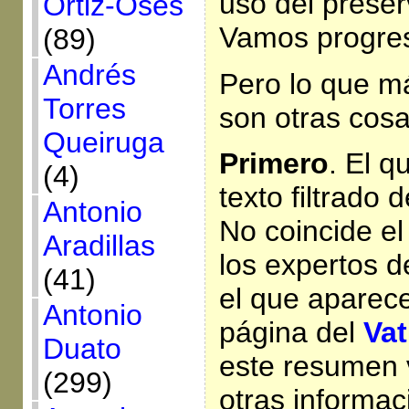
uso del preserv
Ortiz-Osés
Vamos progr
(89)
Andrés
Pero lo que m
Torres
son otras cosa
Queiruga
Primero
. El q
(4)
texto filtrado d
Antonio
No coincide e
Aradillas
los expertos 
(41)
el que aparece
Antonio
página del
Vat
Duato
este resumen 
(299)
otras informac