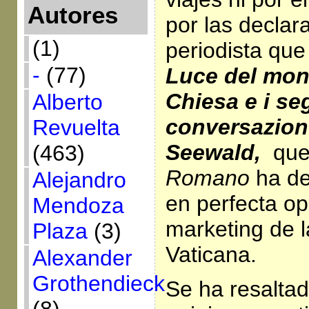
Autores
por las declar
(1)
periodista que
-
(77)
Luce del mond
Chiesa e i se
Alberto
conversazion
Revuelta
Seewald,
qu
(463)
Romano
ha de
Alejandro
en perfecta o
Mendoza
marketing de la
Plaza
(3)
Vaticana.
Alexander
Grothendieck
Se ha resaltad