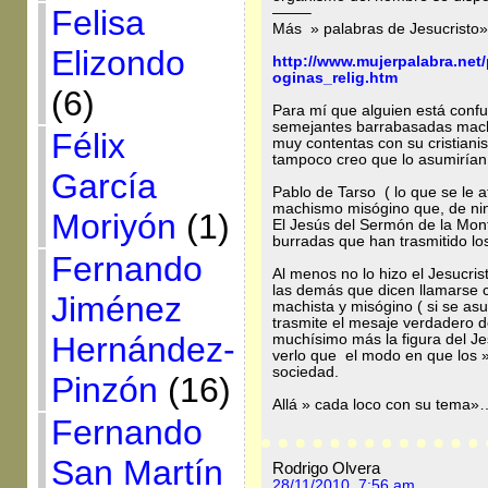
Felisa
——–
Más » palabras de Jesucristo»
Elizondo
http://www.mujerpalabra.net
oginas_relig.htm
(6)
Para mí que alguien está confu
semejantes barrabasadas machi
Félix
muy contentas con su cristiani
tampoco creo que lo asumirían
García
Pablo de Tarso ( lo que se le a
machismo misógino que, de ning
Moriyón
(1)
El Jesús del Sermón de la Mon
burradas que han trasmitido lo
Fernando
Al menos no lo hizo el Jesucris
las demás que dicen llamarse c
Jiménez
machista y misógino ( si se as
trasmite el mesaje verdadero d
Hernández-
muchísimo más la figura del J
verlo que el modo en que los » 
sociedad.
Pinzón
(16)
Allá » cada loco con su tema»
Fernando
San Martín
Rodrigo Olvera
28/11/2010, 7:56 am