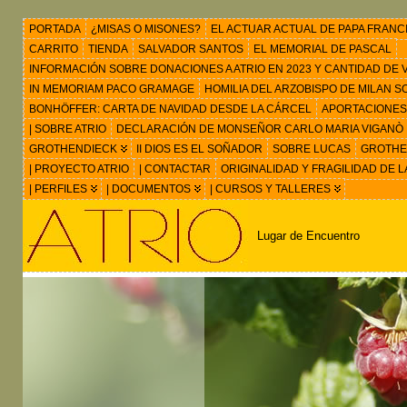
PORTADA
¿MISAS O MISONES?
EL ACTUAR ACTUAL DE PAPA FRANC
CARRITO
TIENDA
SALVADOR SANTOS
EL MEMORIAL DE PASCAL
INFORMACIÓN SOBRE DONACIONES A ATRIO EN 2023 Y CANTIDAD DE VIS
IN MEMORIAM PACO GRAMAGE
HOMILIA DEL ARZOBISPO DE MILAN 
BONHÖFFER: CARTA DE NAVIDAD DESDE LA CÁRCEL
APORTACIONES
| SOBRE ATRIO
DECLARACIÓN DE MONSEÑOR CARLO MARIA VIGANÒ
GROTHENDIECK
II DIOS ES EL SOÑADOR
SOBRE LUCAS
GROTHEN
| PROYECTO ATRIO
| CONTACTAR
ORIGINALIDAD Y FRAGILIDAD DE L
| PERFILES
| DOCUMENTOS
| CURSOS Y TALLERES
Lugar de Encuentro