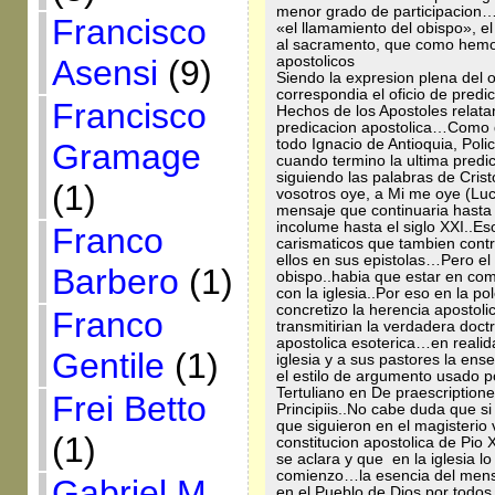
menor grado de participacion…
Francisco
«el llamamiento del obispo», e
al sacramento, que como hemos
apostolicos
Asensi
(9)
Siendo la expresion plena del 
correspondia el oficio de pred
Francisco
Hechos de los Apostoles relatan
predicacion apostolica…Como d
todo Ignacio de Antioquia, Po
Gramage
cuando termino la ultima predic
siguiendo las palabras de Crist
(1)
vosotros oye, a Mi me oye (Lu
mensaje que continuaria hasta e
incolume hasta el siglo XXI..Es
Franco
carismaticos que tambien cont
ellos en sus epistolas…Pero el 
Barbero
(1)
obispo..habia que estar en co
con la iglesia..Por eso en la po
concretizo la herencia apostol
Franco
transmitirian la verdadera doct
apostolica esoterica…en realida
Gentile
(1)
iglesia y a sus pastores la en
el estilo de argumento usado p
Tertuliano en De praescription
Frei Betto
Principiis..No cabe duda que si
que siguieron en el magisterio v
(1)
constitucion apostolica de Pio
se aclara y que en la iglesia l
comienzo…la esencia del mensa
Gabriel M.
en el Pueblo de Dios por todos