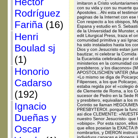
Héctor
imitaron a Cristo voluntariamen
con su vida y con su muerte qu
Rodríguez
Apostoles…Ahi esta el testimoni
paginas de la Internet con es
Fariña
(16)
Con respecto a los obispos, Mi
Espana y estudio en S. Sebasti
de la Universidad de Munster, 
Henri
edit Liturgical Press, traza el o
comunidad primitiva y asi Ignac
ha sido instalados hasta los c
Boulad sj
Dios y con Jesucristo estan jun
bautizar, ni celebrar la Comida
(1)
la Eucaristia celebrada por el
ministerios en la comunidad con
presbiteros..y los diaconos» (M
Honorio
APOSTOLISCHEN VATER (Mu
+Lo mismo se diga de Poicarpo
Cadarso
Filipenses, a los que Policarp
estaba regida por el «colegio 
de Clemente de Roma, a los Cori
(192)
sucesor de Pedro en la Sede Ro
y presbitero, equivalian a los 
Ignacio
Corintio se llaman HEGOUM
PRESBYTEROI..porque la func
asi dice CLEMENTE: «NUESTROS
Dueñas y
nuestro Senor Jesucristo- que 
«obispo». Por esta razon, ello
Oscar
que ellos poseian la EXACTA 
nombrarlos, y DIERON instrucc
individuos capaces e idoneos, 