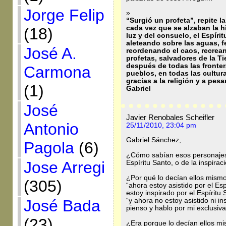
Jorge Felip
»
“Surgió un profeta”, repite l
cada vez que se alzaban la hi
(18)
luz y del consuelo, el Espíri
aleteando sobre las aguas, 
José A.
reordenando el caos, recrea
profetas, salvadores de la Ti
después de todas las fronter
Carmona
pueblos, en todas las cultura
gracias a la religión y a pes
(1)
Gabriel
José
Javier Renobales Scheifler
Antonio
25/11/2010, 23:04 pm
Gabriel Sánchez,
Pagola
(6)
¿Cómo sabían esos personajes 
Jose Arregi
Espíritu Santo, o de la inspira
¿Por qué lo decían ellos mismo
(305)
“ahora estoy asistido por el Es
estoy inspirado por el Espíritu
“y ahora no estoy asistido ni in
José Bada
pienso y hablo por mi exclusiv
(23)
¿Era porque lo decían ellos mis