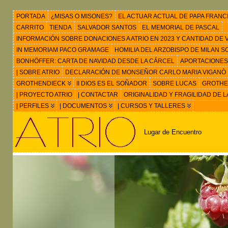
PORTADA
¿MISAS O MISONES?
EL ACTUAR ACTUAL DE PAPA FRANC
CARRITO
TIENDA
SALVADOR SANTOS
EL MEMORIAL DE PASCAL
INFORMACIÓN SOBRE DONACIONES A ATRIO EN 2023 Y CANTIDAD DE VIS
IN MEMORIAM PACO GRAMAGE
HOMILIA DEL ARZOBISPO DE MILAN 
BONHÖFFER: CARTA DE NAVIDAD DESDE LA CÁRCEL
APORTACIONES
| SOBRE ATRIO
DECLARACIÓN DE MONSEÑOR CARLO MARIA VIGANÒ
GROTHENDIECK
II DIOS ES EL SOÑADOR
SOBRE LUCAS
GROTHEN
| PROYECTO ATRIO
| CONTACTAR
ORIGINALIDAD Y FRAGILIDAD DE L
| PERFILES
| DOCUMENTOS
| CURSOS Y TALLERES
Lugar de Encuentro