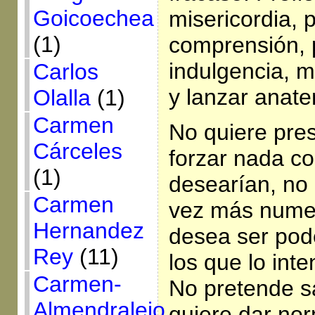
Goicoechea
misericordia, 
(1)
comprensión, 
indulgencia, 
Carlos
y lanzar ana
Olalla
(1)
Carmen
No quiere pres
Cárceles
forzar nada c
(1)
desearían, no
Carmen
vez más numer
Hernandez
desea ser pode
Rey
(11)
los que lo inte
Carmen-
No pretende s
Almendralejo
quiere dar no