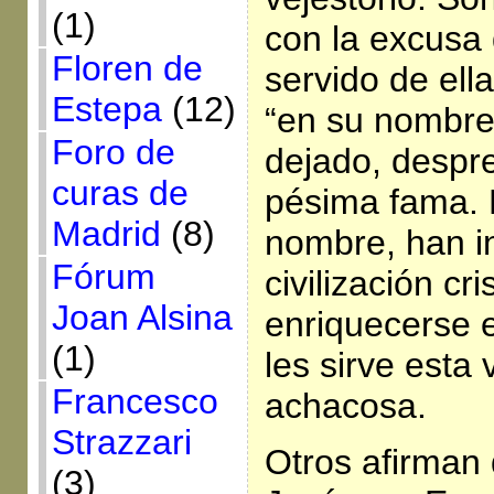
(1)
con la excusa 
Floren de
servido de ell
Estepa
(12)
“en su nombre”
Foro de
dejado, despre
curas de
pésima fama. 
Madrid
(8)
nombre, han i
Fórum
civilización cr
Joan Alsina
enriquecerse e
(1)
les sirve esta 
Francesco
achacosa.
Strazzari
Otros afirman
(3)