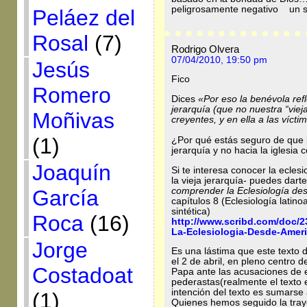
peligrosamente negativo un 
Peláez del
Rosal
(7)
Rodrigo Olvera
07/04/2010, 19:50 pm
Jesús
Fico
Romero
Dices
«Por eso la benévola ref
jerarquía (que no nuestra “viej
Moñivas
creyentes, y en ella a las vícti
(1)
¿Por qué estás seguro de que la
jerarquía y no hacia la iglesi
Joaquín
Si te interesa conocer la ecles
la vieja jerarquía- puedes darte
comprender la Eclesiología de
García
capítulos 8 (Eclesiología latino
sintética)
Roca
(16)
http://www.scribd.com/doc/
La-Eclesiologia-Desde-Ameri
Jorge
Es una lástima que este texto 
el 2 de abril, en pleno centro d
Costadoat
Papa ante las acusaciones de 
pederastas(realmente el texto e
intención del texto es sumarse 
(1)
Quienes hemos seguido la traye