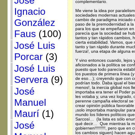
José
complementario.
Ignacio
Me viene la idea por paralelism
sociedades modernas actuales. 
González
cambio de paradigma iniciado con
paso de la premodernidad a l
para los que se empeñaron en 
Faus
(100)
parecía que la sociedad se hu
tantos y tan rápidos cambios,
José Luis
cierta estabilidad. Vamos, que
tanto y tan rápido durante muc
fuerza!, una etapa de alguna e
Porcar
(3)
Y vino entonces cuando, lejos y
aficionados a la política se con
José Luis
puesto que todo parecía estable
los puestos de primera línea (
Servera
(9)
de eso…); creyendo que con con
podrían todo. Daba igual el bie
menos!, la inercia global nos l
José
importaba era tener el Poder p
les votaba y, una vez logrado,
Manuel
perenne campaña electoral se t
crear opinión pública favorable
¡solo importaba manipular para
Maurí
(1)
mundo los líderes políticos que
Sarcosí… (la lista es sólo enun
José
qué decir… Que mientras la má
gobiernen!!!!!!!!!, pero que en 
los cambios siguen) hacen agu