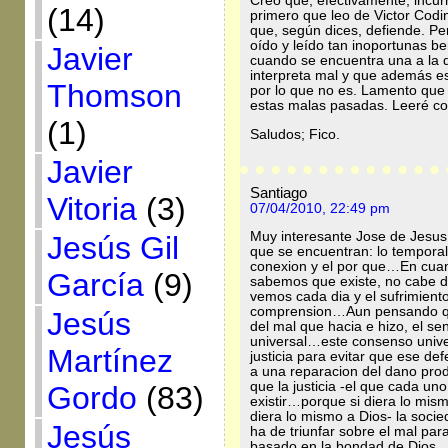
Creo que, efectivamente, incur
(14)
primero que leo de Victor Codin
que, según dices, defiende. Pe
oído y leído tan inoportunas b
Javier
cuando se encuentra una a la q
interpreta mal y que además es
Thomson
por lo que no es. Lamento que
estas malas pasadas. Leeré co
(1)
Saludos; Fico.
Javier
Santiago
Vitoria
(3)
07/04/2010, 22:49 pm
Muy interesante Jose de Jesus
Jesús Gil
que se encuentran: lo temporal 
conexion y el por que…En cuant
García
(9)
sabemos que existe, no cabe du
vemos cada dia y el sufrimien
comprension…Aun pensando que
Jesús
del mal que hacia e hizo, el se
universal…este consenso univer
Martínez
justicia para evitar que ese def
a una reparacion del dano pr
que la justicia -el que cada un
Gordo
(83)
existir…porque si diera lo mism
diera lo mismo a Dios- la socie
Jesús
ha de triunfar sobre el mal par
basado en la bondad de Dios…lo