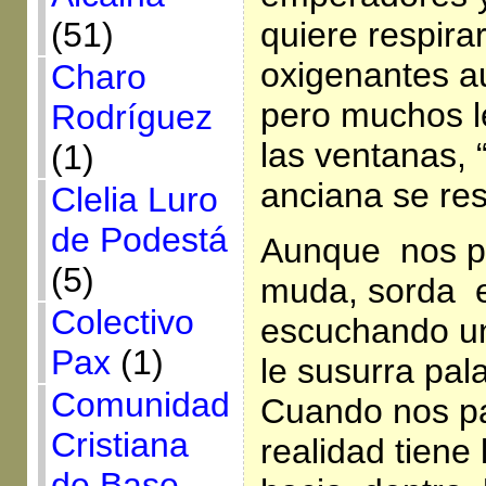
(51)
quiere respira
oxigenantes a
Charo
pero muchos l
Rodríguez
las ventanas, 
(1)
anciana se re
Clelia Luro
de Podestá
Aunque nos pa
(5)
muda, sorda e
Colectivo
escuchando un
Pax
(1)
le susurra pal
Comunidad
Cuando nos pa
Cristiana
realidad tiene
de Base