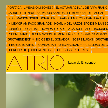
PORTADA
¿MISAS O MISONES?
EL ACTUAR ACTUAL DE PAPA FRANC
CARRITO
TIENDA
SALVADOR SANTOS
EL MEMORIAL DE PASCAL
INFORMACIÓN SOBRE DONACIONES A ATRIO EN 2023 Y CANTIDAD DE VIS
IN MEMORIAM PACO GRAMAGE
HOMILIA DEL ARZOBISPO DE MILAN 
BONHÖFFER: CARTA DE NAVIDAD DESDE LA CÁRCEL
APORTACIONES
| SOBRE ATRIO
DECLARACIÓN DE MONSEÑOR CARLO MARIA VIGANÒ
GROTHENDIECK
II DIOS ES EL SOÑADOR
SOBRE LUCAS
GROTHEN
| PROYECTO ATRIO
| CONTACTAR
ORIGINALIDAD Y FRAGILIDAD DE L
| PERFILES
| DOCUMENTOS
| CURSOS Y TALLERES
Lugar de Encuentro