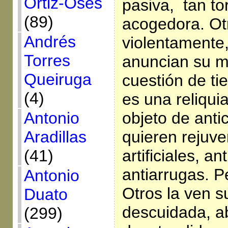
Ortiz-Osés
pasiva, tan to
(89)
acogedora. Ot
Andrés
violentamente,
Torres
anuncian su m
Queiruga
cuestión de ti
(4)
es una reliqui
objeto de antic
Antonio
quieren rejuv
Aradillas
artificiales, an
(41)
antiarrugas. P
Antonio
Otros la ven 
Duato
descuidada, 
(299)