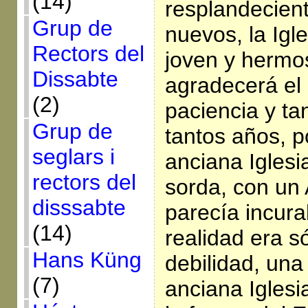
(14)
resplandecient
Grup de
nuevos, la Igle
Rectors del
joven y hermos
Dissabte
agradecerá el 
(2)
paciencia y ta
Grup de
tantos años, p
seglars i
anciana Iglesi
rectors del
sorda, con un
disssabte
parecía incura
(14)
realidad era 
Hans Küng
debilidad, una
(7)
anciana Iglesi