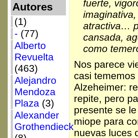
fuerte, vigo
Autores
imaginativa,
(1)
atractiva… 
-
(77)
cansada, ago
Alberto
como temero
Revuelta
Nos parece vie
(463)
casi tememos 
Alejandro
Alzeheimer: re
Mendoza
repite, pero p
Plaza
(3)
presente se le
Alexander
miope para co
Grothendieck
nuevas luces q