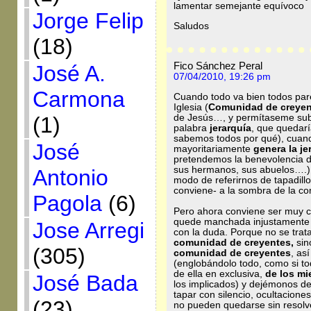
lamentar semejante equívoco
Jorge Felip
Saludos
(18)
Fico Sánchez Peral
José A.
07/04/2010, 19:26 pm
Carmona
Cuando todo va bien todos par
Iglesia (
Comunidad de creye
de Jesús…, y permítaseme sub
(1)
palabra
jerarquía
, que quedar
sabemos todos por qué), cuan
José
mayoritariamente
genera
la j
pretendemos la benevolencia de
sus hermanos, sus abuelos….) 
Antonio
modo de referirnos de tapadill
conviene- a la sombra de la co
Pagola
(6)
Pero ahora conviene ser muy cl
quede manchada injustamente tod
Jose Arregi
con la duda. Porque no se trat
comunidad de creyentes,
sin
(305)
comunidad de creyentes
, as
(englobándolo todo, como si to
de ella en exclusiva,
de los mi
José Bada
los implicados) y dejémonos d
tapar con silencio, ocultacion
(23)
no pueden quedarse sin resolve