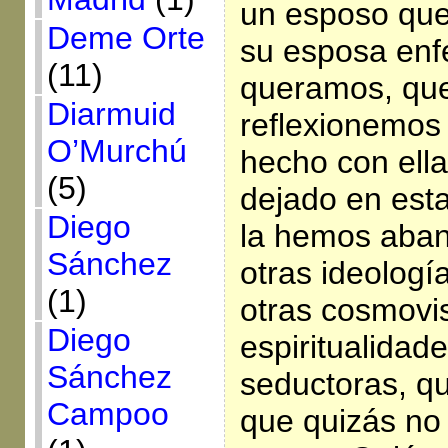
un esposo que
Deme Orte
su esposa enf
(11)
queramos, que
Diarmuid
reflexionemos
O’Murchú
hecho con ell
(5)
dejado en esta
Diego
la hemos aba
Sánchez
otras ideología
(1)
otras cosmovis
Diego
espiritualidad
Sánchez
seductoras, q
Campoo
que quizás no