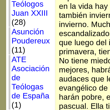
Teólogos
en la vida hay
Juan XXIII
también invier
(28)
invierno. Much
Asunción
escandalizados
Poudereux
que luego del 
(11)
primavera, ti
ATE
No tiene mied
Asociación
mejores, habrá
de
audaces que le
Teólogas
evangélico de
de España
harán pobre, 
(1)
pascual. Ella t