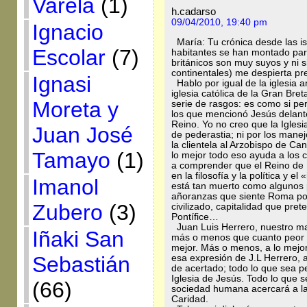
Varela
(1)
h.cadarso
09/04/2010, 19:40 pm
Ignacio
María: Tu crónica desde las isl
Escolar
(7)
habitantes se han montado para
británicos son muy suyos y ni
continentales) me despierta pr
Ignasi
Hablo por igual de la iglesia an
iglesia católica de la Gran Br
Moreta y
serie de rasgos: es como si p
los que mencionó Jesús delante
Reino. Yo no creo que la Igles
Juan José
de pederastia; ni por los mane
la clientela al Arzobispo de Can
Tamayo
(1)
lo mejor todo eso ayuda a los c
a comprender que el Reino de 
en la filosofía y la política y e
Imanol
está tan muerto como algunos 
añoranzas que siente Roma por
Zubero
(3)
civilizado, capitalidad que pr
Pontífice…
Juan Luis Herrero, nuestro ma
Iñaki San
más o menos que cuanto peor le 
mejor. Más o menos, a lo mejor 
Sebastián
esa expresión de J.L Herrero, 
de acertado; todo lo que sea p
Iglesia de Jesús. Todo lo que 
(66)
sociedad humana acercará a la 
Caridad.