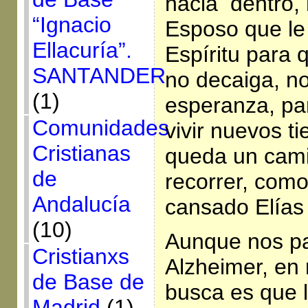
hacia dentro, 
“Ignacio
Esposo que le 
Ellacuría”.
Espíritu para
SANTANDER
no decaiga, no
(1)
esperanza, pa
Comunidades
vivir nuevos t
Cristianas
queda un cami
de
recorrer, como
Andalucía
cansado Elías 
(10)
Aunque nos pa
Cristianxs
Alzheimer, en 
de Base de
busca es que 
Madrid
(1)