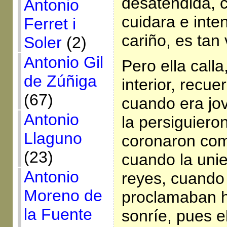
desatendida, c
Antonio
cuidara e inten
Ferret i
cariño, es tan
Soler
(2)
Antonio Gil
Pero ella call
de Zúñiga
interior, recu
(67)
cuando era jo
Antonio
la persiguiero
Llaguno
coronaron com
(23)
cuando la unie
Antonio
reyes, cuando
Moreno de
proclamaban hi
la Fuente
sonríe, pues e