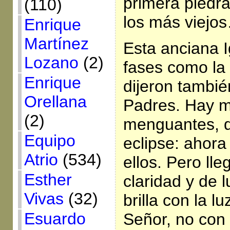
primera piedr
(110)
los más viejo
Enrique
Martínez
Esta anciana I
Lozano
(2)
fases como la 
Enrique
dijeron tambi
Orellana
Padres. Hay 
(2)
menguantes, d
Equipo
eclipse: ahor
Atrio
(534)
ellos. Pero l
Esther
claridad y de l
Vivas
(32)
brilla con la l
Esuardo
Señor, no con 