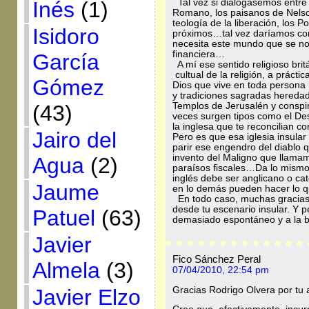
Tal vez si dialogásemos entre t
Inés
(1)
Romano, los paisanos de Nelson
teología de la liberación, los
Isidoro
próximos…tal vez daríamos con
necesita este mundo que se no
financiera…
García
A mí ese sentido religioso bri
cultual de la religión, a prác
Gómez
Dios que vive en toda persona 
y tradiciones sagradas hereda
Templos de Jerusalén y conspi
(43)
veces surgen tipos como el De
la inglesa que te reconcilian co
Jairo del
Pero es que esa iglesia insula
parir ese engendro del diablo
invento del Maligno que llamam
Agua
(2)
paraísos fiscales…Da lo mismo 
inglés debe ser anglicano o cat
Jaume
en lo demás pueden hacer lo q
En todo caso, muchas gracias 
desde tu escenario insular. Y
Patuel
(63)
demasiado espontáneo y a la 
Javier
Fico Sánchez Peral
Almela
(3)
07/04/2010, 22:54 pm
Gracias Rodrigo Olvera por tu 
Javier Elzo