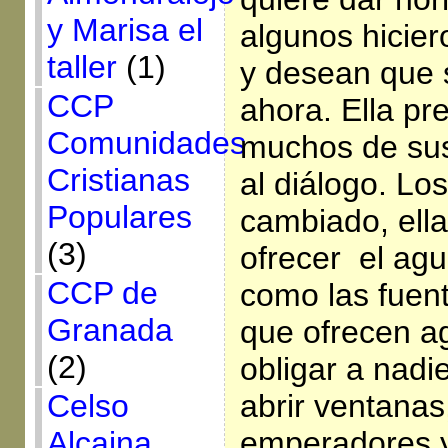
y Marisa el
algunos hicier
taller
(1)
y desean que 
CCP
ahora. Ella pre
Comunidades
muchos de sus
Cristianas
al diálogo. Lo
Populares
cambiado, ella 
(3)
ofrecer el ag
CCP de
como las fuen
Granada
que ofrecen ag
(2)
obligar a nadi
Celso
abrir ventanas
Alcaina
emperadores y