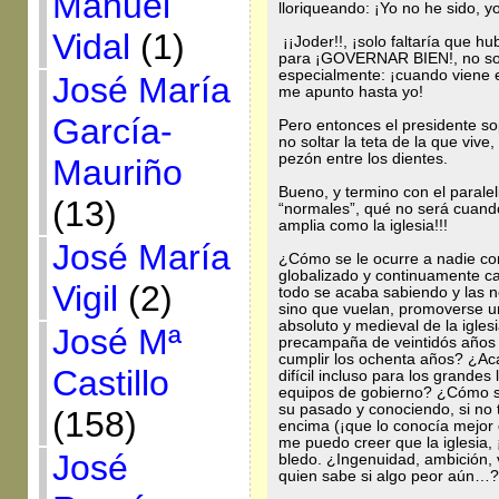
Manuel
lloriqueando: ¡Yo no he sido, y
Vidal
(1)
¡¡Joder!!, ¡solo faltaría que hu
para ¡GOVERNAR BIEN!, no solo
especialmente: ¡cuando viene e
José María
me apunto hasta yo!
García-
Pero entonces el presidente so
no soltar la teta de la que vive,
pezón entre los dientes.
Mauriño
Bueno, y termino con el parale
(13)
“normales”, qué no será cuando 
amplia como la iglesia!!!
José María
¿Cómo se le ocurre a nadie co
globalizado y continuamente c
Vigil
(2)
todo se acaba sabiendo y las n
sino que vuelan, promoverse 
absoluto y medieval de la igles
José Mª
precampaña de veintidós años 
cumplir los ochenta años? ¿Ac
Castillo
difícil incluso para los grande
equipos de gobierno? ¿Cómo se
su pasado y conociendo, si no 
(158)
encima (¡que lo conocía mejor 
me puedo creer que la iglesia,
José
bledo. ¿Ingenuidad, ambición,
quien sabe si algo peor aún…?