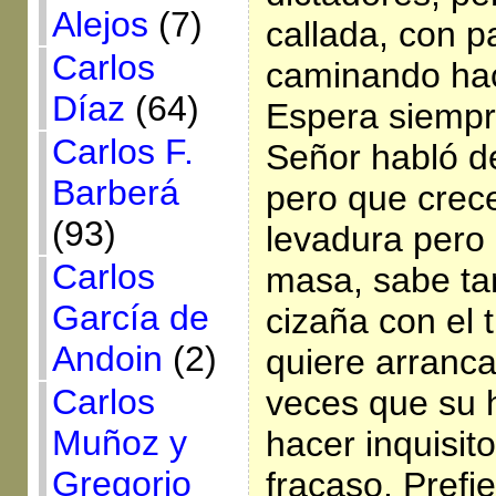
Alejos
(7)
callada, con p
Carlos
caminando haci
Díaz
(64)
Espera siempr
Carlos F.
Señor habló d
Barberá
pero que crec
(93)
levadura pero
Carlos
masa, sabe ta
García de
cizaña con el 
Andoin
(2)
quiere arranca
Carlos
veces que su h
Muñoz y
hacer inquisit
Gregorio
fracaso. Prefi