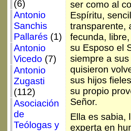
(6)
ser como al co
Antonio
Espíritu, senci
Sanchis
transparente, 
Pallarés
(1)
fecunda, libre
su Esposo el 
Antonio
siempre a sus 
Vicedo
(7)
quisieron volv
Antonio
sus hijos fiel
Zugasti
su propio prov
(112)
Señor.
Asociación
de
Ella es sabia, 
Teólogas y
experta en hu