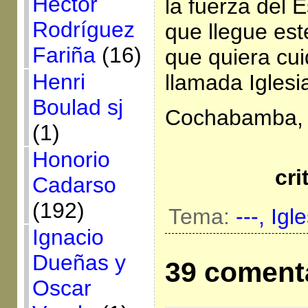
Héctor
la fuerza del E
Rodríguez
que llegue es
Fariña
(16)
que quiera cui
Henri
llamada Iglesi
Boulad sj
Cochabamba, B
(1)
Honorio
cri
Cadarso
(192)
Tema:
---,
Igl
Ignacio
Dueñas y
39 coment
Oscar