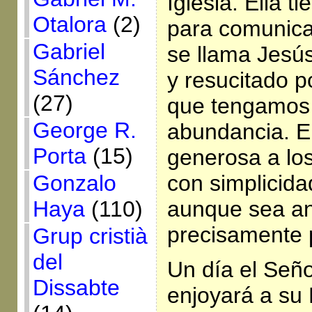
Iglesia. Ella t
Otalora
(2)
para comunica
Gabriel
se llama Jesú
Sánchez
y resucitado p
(27)
que tengamos 
George R.
abundancia. El
Porta
(15)
generosa a lo
con simplicida
Gonzalo
aunque sea an
Haya
(110)
precisamente 
Grup cristià
del
Un día el Seño
Dissabte
enjoyará a su 