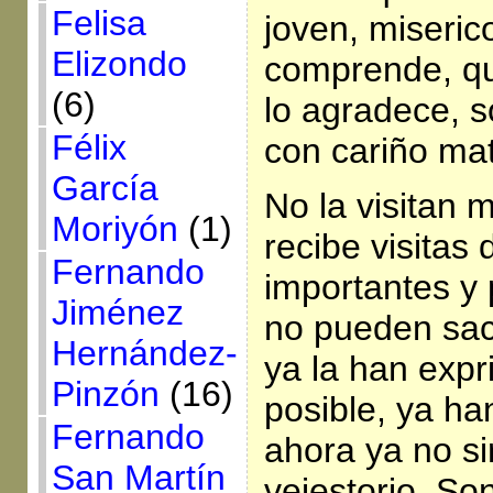
Felisa
joven, miseric
Elizondo
comprende, que
(6)
lo agradece, s
Félix
con cariño ma
García
No la visitan 
Moriyón
(1)
recibe visitas
Fernando
importantes y
Jiménez
no pueden sac
Hernández-
ya la han expr
Pinzón
(16)
posible, ya ha
Fernando
ahora ya no si
San Martín
vejestorio. So