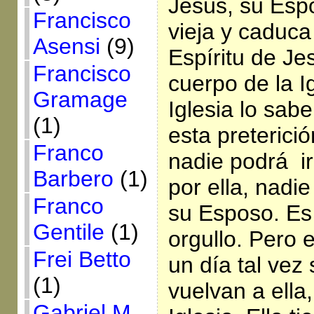
Jesús, su Esp
Francisco
vieja y caduca 
Asensi
(9)
Espíritu de Je
Francisco
cuerpo de la 
Gramage
Iglesia lo sabe
(1)
esta preterició
Franco
nadie podrá ir
Barbero
(1)
por ella, nadi
Franco
su Esposo. Es 
Gentile
(1)
orgullo. Pero e
Frei Betto
un día tal vez
(1)
vuelvan a ella,
Gabriel M.