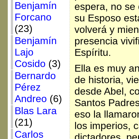
Benjamín
espera, no se 
Forcano
su Esposo est
(23)
volverá y mien
Benjamín
presencia vivi
Lajo
Espíritu.
Cosido
(3)
Ella es muy an
Bernardo
de historia, v
Pérez
desde Abel, co
Andreo
(6)
Santos Padres 
Blas Lara
eso la llamaro
(21)
los imperios, 
Carlos
dictadores, per