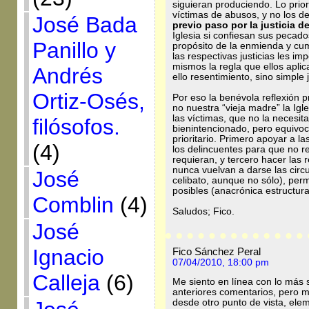
siguieran produciendo. Lo prior
víctimas de abusos, y no los d
José Bada
previo paso por la justicia de
Iglesia si confiesan sus pecado
Panillo y
propósito de la enmienda y cum
las respectivas justicias les i
mismos la regla que ellos aplic
Andrés
ello resentimiento, sino simple 
Ortiz-Osés,
Por eso la benévola reflexión p
no nuestra “vieja madre” la Igl
las víctimas, que no la necesi
filósofos.
bienintencionado, pero equivoc
prioritario. Primero apoyar a la
(4)
los delincuentes para que no re
requieran, y tercero hacer las
nunca vuelvan a darse las circ
José
celibato, aunque no sólo), perm
posibles (anacrónica estructura
Comblin
(4)
Saludos; Fico.
José
Ignacio
Fico Sánchez Peral
07/04/2010, 18:00 pm
Calleja
(6)
Me siento en línea con lo más s
anteriores comentarios, pero m
desde otro punto de vista, elem