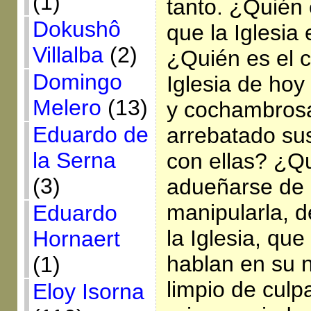
(1)
tanto. ¿Quién 
Dokushô
que la Iglesia
Villalba
(2)
¿Quién es el c
Domingo
Iglesia de hoy
Melero
(13)
y cochambrosa
Eduardo de
arrebatado sus
la Serna
con ellas? ¿Q
(3)
adueñarse de el
manipularla, d
Eduardo
la Iglesia, que
Hornaert
hablan en su 
(1)
limpio de culp
Eloy Isorna