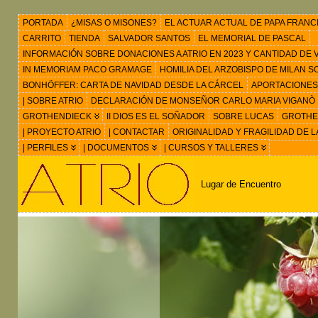
PORTADA
¿MISAS O MISONES?
EL ACTUAR ACTUAL DE PAPA FRANC
CARRITO
TIENDA
SALVADOR SANTOS
EL MEMORIAL DE PASCAL
INFORMACIÓN SOBRE DONACIONES A ATRIO EN 2023 Y CANTIDAD DE VIS
IN MEMORIAM PACO GRAMAGE
HOMILIA DEL ARZOBISPO DE MILAN 
BONHÖFFER: CARTA DE NAVIDAD DESDE LA CÁRCEL
APORTACIONES
| SOBRE ATRIO
DECLARACIÓN DE MONSEÑOR CARLO MARIA VIGANÒ
GROTHENDIECK
II DIOS ES EL SOÑADOR
SOBRE LUCAS
GROTHEN
| PROYECTO ATRIO
| CONTACTAR
ORIGINALIDAD Y FRAGILIDAD DE L
| PERFILES
| DOCUMENTOS
| CURSOS Y TALLERES
Lugar de Encuentro