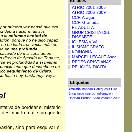
Enlaces
ATRIO 2001-2005
ATRIO 2006-2009
CCP. Aragón
CCP. Granada
í por primera vez pensé que era
FE ADULTA
vez debía hacer mías sus
GRUP CRISTIÀ DEL
en la
columna central de
DISSABTE
cación, porque no he sido capaz
IGLESIA VIVA
. Lo he leído tres veces más en
IL SISMOGRAFO
ido en una
profunda
KOINONIA
y sacando de mis constantes
MARCEL LÉGAUT Asoc.
a directa de Agustín de Tagaste,
REDES CRISTIANAS
rse en profundidad
a sí mismo
e conocimiento que desemboca en
RELIGIÓN DIGITAL
tico
seguimiento de Cristo
.
a.
hasta hoy. hasta hoy. Voy a
Etiquetas
Amnistía
Bondad
Catequesis Dios
el
Encarnado
cuerpo
Indignación
Libertad
Perdón
Sede Vacante 2025
ntativa de bordear el misterio
describir lo real, sino que lo
asión, sino para esquivar el