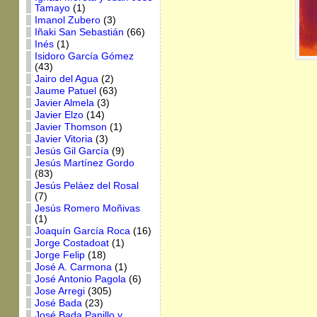
Tamayo
(1)
Imanol Zubero
(3)
Iñaki San Sebastián
(66)
Inés
(1)
Isidoro García Gómez
(43)
Jairo del Agua
(2)
Jaume Patuel
(63)
Javier Almela
(3)
Javier Elzo
(14)
Javier Thomson
(1)
Javier Vitoria
(3)
Jesús Gil García
(9)
Jesús Martínez Gordo
(83)
Jesús Peláez del Rosal
(7)
Jesús Romero Moñivas
(1)
Joaquín García Roca
(16)
Jorge Costadoat
(1)
Jorge Felip
(18)
José A. Carmona
(1)
José Antonio Pagola
(6)
Jose Arregi
(305)
José Bada
(23)
José Bada Panillo y