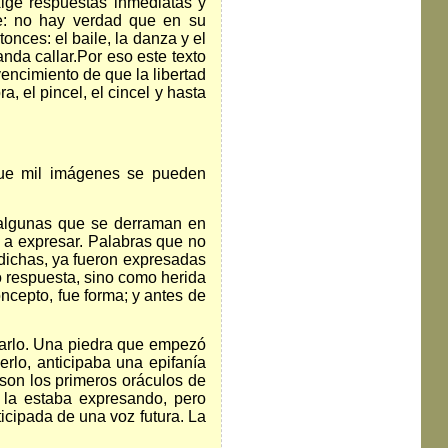
xige respuestas inmediatas y
ue: no hay verdad que en su
onces: el baile, la danza y el
nda callar.Por eso este texto
vencimiento de que la libertad
, el pincel, el cincel y hasta
que mil imágenes se pueden
 algunas que se derraman en
a a expresar. Palabras que no
 dichas, ya fueron expresadas
o respuesta, sino como herida
ncepto, fue forma; y antes de
zarlo. Una piedra que empezó
erlo, anticipaba una epifanía
 son los primeros oráculos de
 la estaba expresando, pero
icipada de una voz futura. La