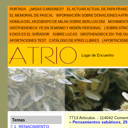
PORTADA
¿MISAS O MISONES?
EL ACTUAR ACTUAL DE PAPA FRANC
EL MEMORIAL DE PASCAL
INFORMACIÓN SOBRE DONACIONES A ATRIO 
HOMILIA DEL ARZOBISPO DE MILAN SOBRE BERLUSCONI
MOVIMIENT
GROTHENDIECK: FE EN SÍ MISMO Y MISIÓN PERSONAL
| SOBRE ATRI
II DIOS ES EL SOÑADOR
SOBRE LUCAS
GROTHENDIECK EN ‘THE GU
APORTACIONES TEST
CATÁLOGO DE ATRIO LLIBRES
| APORTACION
Lugar de Encuentro
7713 Artículos. - 114042 Coment
Temas
«
Pensamientos sabáticos, 25
1. RENACIMIENTO