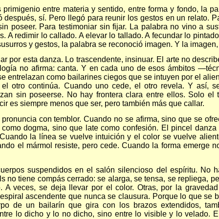
 primigenio entre materia y sentido, entre forma y fondo, la pa
 después, sí. Pero llegó para reunir los gestos en un relato. P
n poseer. Para testimoniar sin fijar. La palabra no vino a sustit
. A redimir lo callado. A elevar lo tallado. A fecundar lo pintado
susurros y gestos, la palabra se reconoció imagen. Y la imagen,
r por esta danza. Lo trascendente, insinuar. El arte no describ
ogía no afirma: canta. Y en cada uno de esos ámbitos —técnico
 se entrelazan como bailarines ciegos que se intuyen por el alient
 el otro continúa. Cuando uno cede, el otro revela. Y así, s
zan sin poseerse. No hay frontera clara entre ellos. Solo el
ir es siempre menos que ser, pero también más que callar.
pronuncia con temblor. Cuando no se afirma, sino que se of
 como dogma, sino que late como confesión. El pincel danza
 Cuando la línea se vuelve intuición y el color se vuelve alien
ando el mármol resiste, pero cede. Cuando la forma emerge n
uerpos suspendidos en el salón silencioso del espíritu. No ha
s no tiene compás cerrado: se alarga, se tensa, se repliega, per
. A veces, se deja llevar por el color. Otras, por la graveda
espiral ascendente que nunca se clausura. Porque lo que se bu
po de un bailarín que gira con los brazos extendidos, tam
tre lo dicho y lo no dicho, sino entre lo visible y lo velado. 