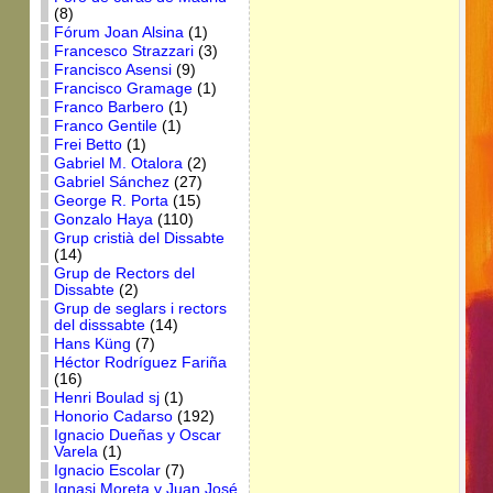
(8)
Fórum Joan Alsina
(1)
Francesco Strazzari
(3)
Francisco Asensi
(9)
Francisco Gramage
(1)
Franco Barbero
(1)
Franco Gentile
(1)
Frei Betto
(1)
Gabriel M. Otalora
(2)
Gabriel Sánchez
(27)
George R. Porta
(15)
Gonzalo Haya
(110)
Grup cristià del Dissabte
(14)
Grup de Rectors del
Dissabte
(2)
Grup de seglars i rectors
del disssabte
(14)
Hans Küng
(7)
Héctor Rodríguez Fariña
(16)
Henri Boulad sj
(1)
Honorio Cadarso
(192)
Ignacio Dueñas y Oscar
Varela
(1)
Ignacio Escolar
(7)
Ignasi Moreta y Juan José