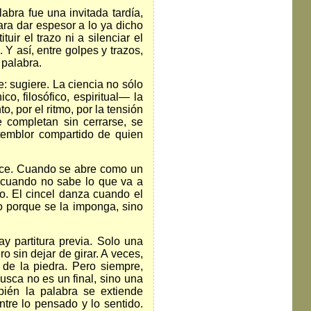
labra fue una invitada tardía,
ara dar espesor a lo ya dicho
uir el trazo ni a silenciar el
. Y así, entre golpes y trazos,
 palabra.
e: sugiere. La ciencia no sólo
, filosófico, espiritual— la
o, por el ritmo, por la tensión
e completan sin cerrarse, se
 temblor compartido de quien
rece. Cuando se abre como un
 cuando no sabe lo que va a
to. El cincel danza cuando el
o porque se la imponga, sino
y partitura previa. Solo una
o sin dejar de girar. A veces,
d de la piedra. Pero siempre,
sca no es un final, sino una
bién la palabra se extiende
Entre lo pensado y lo sentido.