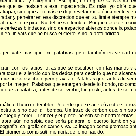
ento lineal y categórico. Ese que, con rigidez satisfecha, e
des que se resisten a esa impaciencia. Es más, yo diría q
atrapar, sino que a lo más se deje revelar metafóricamente y ent
radar y penetrar en esa discreción que en su límite siempre ma
o afirma sin respirar. No define sin temblar. Porque nace del con
 certezas blindadas, sino de espacios abiertos donde la palabra
 en un vals que no busca el cierre, sino la profundidad.
agen vale más que mil palabras, pero también es verdad 
cian con los labios, otras que se esculpen con las manos y
ara tocar el silencio con los dedos para decir lo que no alcanz
 que no se escriben, pero gravitan. Palabras que, antes de ser
a, por la imagen. Palabras que emergen desde lo hondo, no com
rque la palabra, antes de ser verbo, fue gesto; antes de ser co
amática. Hubo un temblor. Un dedo que se acercó a otro sin ro
estruía, sino que la liberaba. Un trazo de carbón que, sin sab
 fuego y color. El cincel y el pincel no son solo herramientas:
alabra aún no sabía que sería palabra, el cuerpo también ya
eografía, caligrafía en carne viva. La imagen como promesa ant
 El pigmento como sutil memoria de lo no nacido.