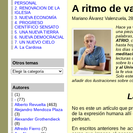
PERSONAL
A ritmo de v
2. RENOVACION DE LA
IGLESIA
3. NUEVA ECONOMÍA
Mariano Álvarez Valenzuela, 
4. PROGRESO
Hace ya 
CIENTÍFICO SENSATO
una pieza
5. UNA NUEVA TIERRA
palabras
6. NUEVA DEMOCRACIAL
ATRIO
, 
7. UN NUEVO CIELO
hasta hoy
A. La Cardosa
los días 
meditac
lecturas 
Otros temas
sobre lo
y al Uni
la fe vi
Solo este
añadir dos ilustraciones sobre
Autores
L
(1)
-
(77)
Alberto Revuelta
(463)
No es este un artículo que pr
Alejandro Mendoza Plaza
de la expresión humana allí d
(3)
perforan.
Alexander Grothendieck
(8)
En escritos anteriores he ac
Alfredo Fierro
(7)