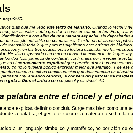
als
28-mayo-2025
varios días que me llegó este
texto de Mariano.
Cuando lo recibí y le
 que, por su valor, había que dar a conocer cuanto antes. Pero, a la 
, identificándome con ellas
de una manera especial
, sin depositarlas 
con una simple entradilla de compromiso. Y esto ha retrasado su publi
 de transmitir todo lo que para mí significaba este artículo de Mariano
sucesivos y, en las tres ocasiones, su lectura pausada, me ha introduc
ión
. He visto expresada con mucha claridad la evidencia de lo que vo
de los dos “compañeros de cordada”, confirmada por mi reciente lectur
 que es el
conocimiento espiritual
que permite al ser humano conoce
verso
. Yo no lo hubiera podido expresar mejor que Mariano. Y de es
va pueden sacarse muchas consecuencias que desembocan en el autén
 permitirá hoy, abriendo cerrojos, la
conversión pastoral de mi Iglesi
 cómo
grita a Dios el artista
con su pincel y su cincel. AD.
a palabra entre el cincel y el pinc
etenda explicar, definir o concluir. Surge más bien como una te
onde la palabra, el gesto, el color o la materia no se limitan a 
udido a un lenguaje simbólico y metafórico, no por afán de ev