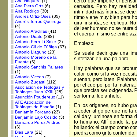
cerco que impone el pensami
Ana Noguera
(1)
cerradas. Pero hay realida
Ana Piera Orts
(6)
Ana Rodrigo
(30)
intimidad más íntima se deje 
Andrés Ortiz-Osés
(89)
ritmo viene muy bien para ho
Andrés Torres Queiruga
gira, insinúa, se repliega. N
(4)
del ser humano no se nutre de
Antonio Aradillas
(41)
el cuerpo mismo se entrelazan
Antonio Duato
(299)
Antonio Ferret i Soler
(2)
Empiezo:
Antonio Gil de Zúñiga
(67)
Antonio Llaguno
(23)
Se suele decir que una im
Antonio Moreno de la
sintetizar, en una palabra.
Fuente
(6)
Antonio Sanchis Pallarés
Hay palabras que se pronun
(1)
color, como si la voz necesit
Antonio Vicedo
(7)
suenan, pero laten. Palabras
Antonio Zugasti
(112)
por el cuerpo, por la materi
Asociación de Teólogas y
que precisa ser oxigenada. Po
Teólogos Juan XXIII
(28)
ser forma, fue anhelo.
Asunción Poudereux
(11)
ATE Asociación de
En los orígenes, no hubo gr
Teólogas de España
(1)
a ceder al golpe que no la d
Benjamín Forcano
(23)
cálida y luminosa en forma de
Benjamín Lajo Cosido
(3)
lo humano. Allí donde la p
Bernardo Pérez Andreo
(6)
bailando: el cuerpo como cor
Blas Lara
(21)
piedra como grito contenido.