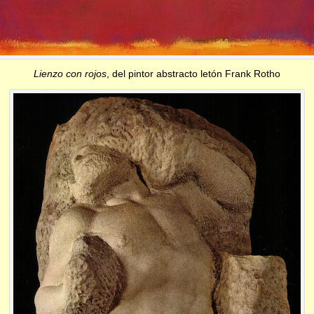
Lienzo con rojos
, del pintor abstracto letón Frank Rotho