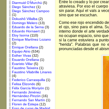
Entre lo creado y lo por crear
Diarmuid O’Murchú
(5)
atraviesa. Por eso el cuerpo
Diego Sánchez
(1)
sin parar. Aquí el vals a vec
Diego Sánchez Campoo
sino que se escuchan.
(1)
Dokushô Villalba
(2)
Como ese rojo encendido de 
Domingo Melero
(13)
el ojo, sino para el alma. 
Eduardo de la Serna
(3)
interno donde el arte verdad
Eduardo Hornaert
(1)
Eloy Isorna
(110)
no ocupan espacio, sino que
Enrique Martínez Lozano
si la carne estuviera a pun
(2)
“herida”. Palabras que no 
Enrique Orellana
(2)
pronunciadas desde el abism
Equipo Atrio
(534)
Esther Vivas
(32)
Esuardo Orellana
(1)
Evaristo Villar
(5)
Faustino Teixeira
(1)
Faustino Vilabrille Linares
(4)
Federico Carrasquilla
(1)
Felisa Elizondo
(6)
Félix García Moriyón
(1)
Fernando Jiménez
Hernández-Pinzón
(16)
Fernando San Martín
(1)
Floren de Estepa
(12)
Foro de curas de Madrid