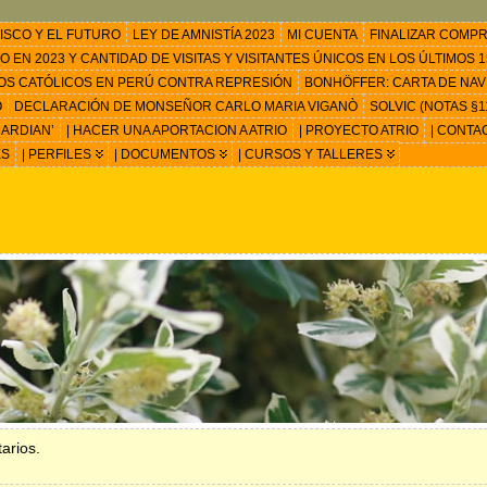
ISCO Y EL FUTURO
LEY DE AMNISTÍA 2023
MI CUENTA
FINALIZAR COMP
EN 2023 Y CANTIDAD DE VISITAS Y VISITANTES ÚNICOS EN LOS ÚLTIMOS 15
OS CATÓLICOS EN PERÚ CONTRA REPRESIÓN
BONHÖFFER: CARTA DE NAV
O
DECLARACIÓN DE MONSEÑOR CARLO MARIA VIGANÒ
SOLVIC (NOTAS §11
ARDIAN’
| HACER UNA APORTACION A ATRIO
| PROYECTO ATRIO
| CONTA
ES
| PERFILES
| DOCUMENTOS
| CURSOS Y TALLERES
arios.