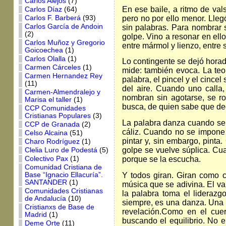
Carlos Alejos
(7)
En ese baile, a ritmo de vals
Carlos Díaz
(64)
pero no por ello menor. Llegó
Carlos F. Barberá
(93)
Carlos García de Andoin
sin palabras. Para nombrar si
(2)
golpe. Vino a resonar en ellos
Carlos Muñoz y Gregorio
entre mármol y lienzo, entre 
Goicoechea
(1)
Carlos Olalla
(1)
Lo contingente se dejó horada
Carmen Cárceles
(1)
mide: también evoca. La teol
Carmen Hernandez Rey
palabra, el pincel y el cincel
(11)
del aire. Cuando uno calla,
Carmen-Almendralejo y
nombran sin agotarse, se ro
Marisa el taller
(1)
busca, de quien sabe que dec
CCP Comunidades
Cristianas Populares
(3)
La palabra danza cuando se 
CCP de Granada
(2)
cáliz. Cuando no se impone
Celso Alcaina
(51)
pintar y, sin embargo, pinta.
Charo Rodríguez
(1)
golpe se vuelve súplica. Cu
Clelia Luro de Podestá
(5)
porque se la escucha.
Colectivo Pax
(1)
Comunidad Cristiana de
Y todos giran. Giran como c
Base “Ignacio Ellacuría”.
SANTANDER
(1)
música que se adivina. El val
Comunidades Cristianas
la palabra toma el liderazgo
de Andalucía
(10)
siempre, es una danza. Una 
Cristianxs de Base de
revelación.Como en el cuer
Madrid
(1)
buscando el equilibrio. No en
Deme Orte
(11)