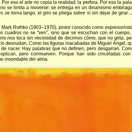
. Por eso el arte no copia la realidad: la perfora. Por eso la pa
 no se limita a moverse: se entrega en un dinamismo embriagad
es se torna tango, el giro se pliega sobre sí sin dejar de gira
Mark Rothko (1903–1970), pintor conocido como expresionista 
Sus cuadros no se “ven”, sino que se escuchan con el cuerpo,
ero nos toca sin necesidad de decirnos cómo, que no grita, pe
 lo desnudan. Como las figuras inacabadas de Miguel Ángel,
to de nacer. Hay palabras que no definen, pero desgarran. Com
explican, pero conmueven. Porque han sido cinceladas con 
o insondable del alma.