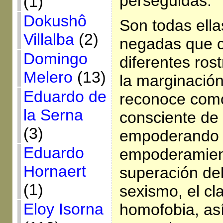
perseguidas.
(1)
Dokushô
Son todas ella
Villalba
(2)
negadas que c
Domingo
diferentes ros
Melero
(13)
la marginación
Eduardo de
reconoce como
la Serna
consciente de
(3)
empoderando 
Eduardo
empoderamient
Hornaert
superación del
(1)
sexismo, el cl
Eloy Isorna
homofobia, así