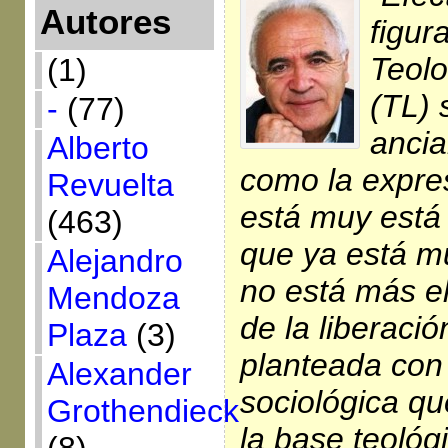
Autores
figur
Teolo
(1)
(TL) 
-
(77)
ancia
Alberto
como la expres
Revuelta
está muy está 
(463)
que ya está m
Alejandro
no está más el
Mendoza
de la liberaci
Plaza
(3)
planteada con
Alexander
sociológica q
Grothendieck
la base teológi