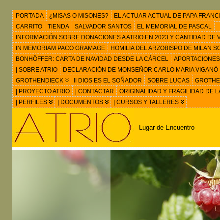
PORTADA
¿MISAS O MISONES?
EL ACTUAR ACTUAL DE PAPA FRANC
CARRITO
TIENDA
SALVADOR SANTOS
EL MEMORIAL DE PASCAL
INFORMACIÓN SOBRE DONACIONES A ATRIO EN 2023 Y CANTIDAD DE VIS
IN MEMORIAM PACO GRAMAGE
HOMILIA DEL ARZOBISPO DE MILAN 
BONHÖFFER: CARTA DE NAVIDAD DESDE LA CÁRCEL
APORTACIONES
| SOBRE ATRIO
DECLARACIÓN DE MONSEÑOR CARLO MARIA VIGANÒ
GROTHENDIECK
II DIOS ES EL SOÑADOR
SOBRE LUCAS
GROTHEN
| PROYECTO ATRIO
| CONTACTAR
ORIGINALIDAD Y FRAGILIDAD DE L
| PERFILES
| DOCUMENTOS
| CURSOS Y TALLERES
Lugar de Encuentro