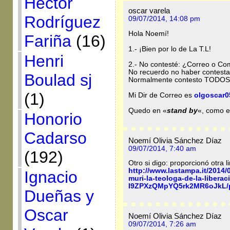
Héctor
oscar varela
Rodríguez
09/07/2014, 14:08 pm
Hola Noemí!
Fariña
(16)
1.- ¡Bien por lo de La T.L!
Henri
2.- No contesté: ¿Correo o Com
No recuerdo no haber contesta
Boulad sj
Normalmente contesto TODOS
(1)
Mi Dir de Correo es
olgoscar
Quedo en «
stand by
«, como e
Honorio
Cadarso
Noemí Olivia Sánchez Díaz
09/07/2014, 7:40 am
(192)
Otro si digo: proporcionó otra l
http://www.lastampa.it/2014/0
Ignacio
muri-la-teologa-de-la-liberac
I9ZPXzQMpYQ5rk2MR6oJkL/p
Dueñas y
Oscar
Noemí Olivia Sánchez Díaz
09/07/2014, 7:26 am