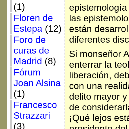
(1)
epistemología 
Floren de
las epistemolo
Estepa
(12)
están desarrol
diferentes disc
Foro de
curas de
Si monseñor A
Madrid
(8)
enterrar la teo
Fórum
liberación, de
Joan Alsina
con una realid
(1)
delito mayor y
Francesco
de considerarl
Strazzari
¡Qué lejos está
(3)
presidente de