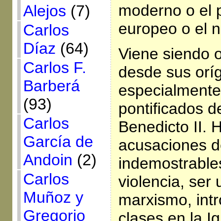
moderno o el 
Alejos
(7)
europeo o el 
Carlos
Díaz
(64)
Viene siendo 
Carlos F.
desde sus orí
Barberá
especialmente
(93)
pontificados d
Carlos
Benedicto II. 
García de
acusaciones d
Andoin
(2)
indemostrable
Carlos
violencia, ser
Muñoz y
marxismo, intr
Gregorio
clases en la Igl