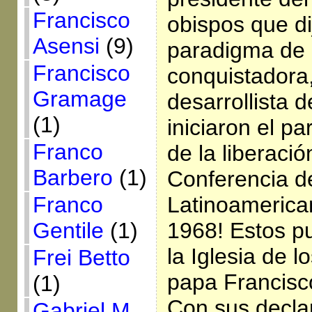
Francisco
obispos que di
Asensi
(9)
paradigma de l
Francisco
conquistadora,
Gramage
desarrollista d
(1)
iniciaron el pa
Franco
de la liberación
Barbero
(1)
Conferencia d
Franco
Latinoamerica
Gentile
(1)
1968! Estos p
la Iglesia de l
Frei Betto
papa Francisco
(1)
Con sus decla
Gabriel M.