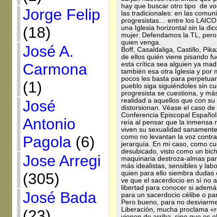
hay que buscar otro tipo de vo
Jorge Felip
las tradicionales: en las comun
progresistas… entre los LAICO
(18)
una Iglesia horizontal sin la dic
mujer. Defendamos la TL, pero 
quien venga.
José A.
Boff, Casaldaliga, Castillo, 
de ellos quién viene pisando f
esta crítica sea alguien ya ma
Carmona
también esa otra Iglesia y po
pocos les basta para perpetuar 
(1)
pueblo siga siguiéndoles sin cu
progresista se cuestiona, y má
realidad a aquellos que con su
José
distorsionan. Véase el caso de 
Conferencia Episcopal Española
Antonio
reía al pensar que la inmensa 
viven su sexualidad sanamente s
como no levantan la voz contra 
Pagola
(6)
jerarquía. En mi caso, como cu
desubicado, visto como un bicho
Jose Arregi
maquinaria destroza-almas par
más idealistas, sensibles y la
quien para ello siembra dudas e
(305)
ve que el sacerdocio en sí no a
libertad para conocer si ademá
José Bada
para un sacerdocio célibe o pa
Pero bueno, para no desviarm
Liberación, mucha proclama «r
(23)
vienen de arriba, sino que es e