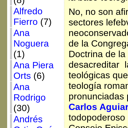
(8)
Alfredo
No, no son af
Fierro
(7)
sectores lefebv
Ana
neoconservador
Noguera
de la Congreg
(1)
Doctrina de la
desacreditar 
Ana Piera
teológicas que
Orts
(6)
teología roma
Ana
pronunciadas
Rodrigo
Carlos Aguia
(30)
todopoderoso 
Andrés