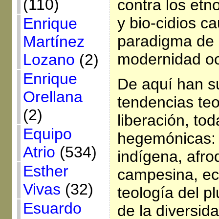
(110)
contra los etn
y bio-cidios c
Enrique
paradigma de d
Martínez
modernidad oc
Lozano
(2)
Enrique
De aquí han s
Orellana
tendencias teo
(2)
liberación, tod
Equipo
hegemónicas: t
Atrio
(534)
indígena, afro
Esther
campesina, ec
Vivas
(32)
teología del pl
Esuardo
de la diversid