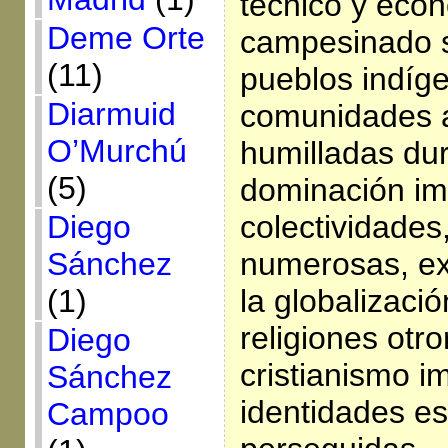
técnico y econ
Deme Orte
campesinado si
(11)
pueblos indíg
Diarmuid
comunidades 
O’Murchú
humilladas dur
(5)
dominación imp
colectividade
Diego
numerosas, ex
Sánchez
la globalizació
(1)
religiones otro
Diego
cristianismo im
Sánchez
identidades e
Campoo