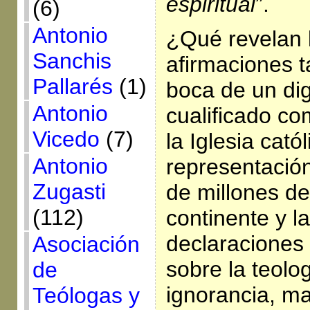
espiritual
”.
(6)
Antonio
¿Qué revelan 
Sanchis
afirmaciones t
Pallarés
(1)
boca de un dig
Antonio
cualificado c
Vicedo
(7)
la Iglesia cató
Antonio
representación
Zugasti
de millones de
(112)
continente y 
declaraciones
Asociación
sobre la teolog
de
ignorancia, m
Teólogas y