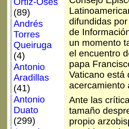
Consejo Episc
Ortiz-Osés
Latinoamerica
(89)
difundidas por
Andrés
de Informació
Torres
un momento ta
Queiruga
el encuentro 
(4)
papa Francisc
Antonio
Vaticano está
Aradillas
acercamiento a
(41)
Antonio
Ante las crític
Duato
tamaño desprec
(299)
propio arzobis