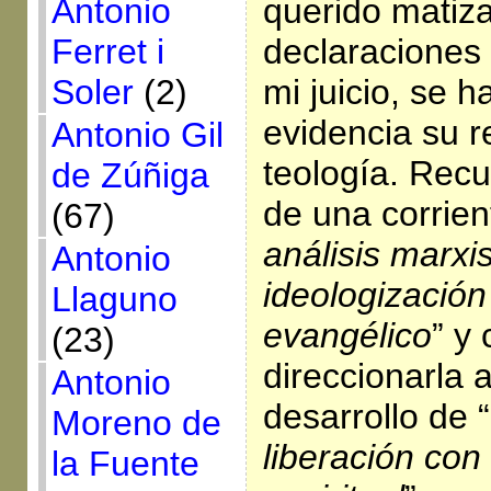
querido matiz
Antonio
declaraciones 
Ferret i
mi juicio, se 
Soler
(2)
evidencia su r
Antonio Gil
teología. Recu
de Zúñiga
de una corrie
(67)
análisis marxi
Antonio
ideologizació
Llaguno
evangélico
” y
(23)
direccionarla a
Antonio
desarrollo de “
Moreno de
liberación con
la Fuente