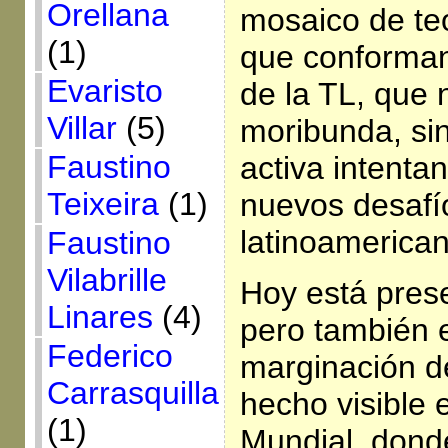
Orellana
mosaico de teo
(1)
que conforman
Evaristo
de la TL, que
Villar
(5)
moribunda, sin
Faustino
activa intenta
Teixeira
(1)
nuevos desafío
latinoamerican
Faustino
Vilabrille
Hoy está prese
Linares
(4)
pero también 
Federico
marginación de
Carrasquilla
hecho visible 
(1)
Mundial, dond