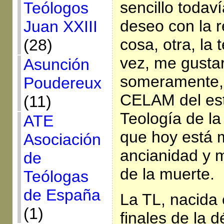
sencillo todaví
Teólogos
deseo con la 
Juan XXIII
cosa, otra, la 
(28)
vez, me gustar
Asunción
someramente, 
Poudereux
CELAM del est
(11)
Teología de la
ATE
que hoy está m
Asociación
ancianidad y 
de
de la muerte.
Teólogas
de España
La TL, nacida 
(1)
finales de la 