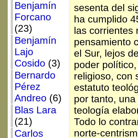
Benjamín
sesenta del s
Forcano
ha cumplido 4
(23)
las corrientes
Benjamín
pensamiento c
Lajo
el Sur, lejos d
Cosido
(3)
poder político
Bernardo
religioso, con
Pérez
estatuto teoló
Andreo
(6)
por tanto, una
Blas Lara
teología elabo
(21)
Todo lo contra
norte-centrism
Carlos