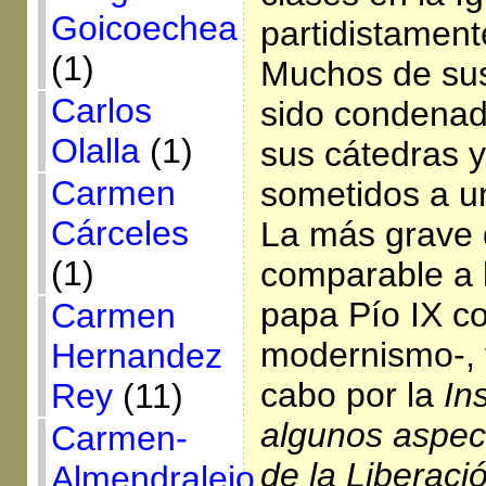
Goicoechea
partidistament
(1)
Muchos de sus
Carlos
sido condenad
Olalla
(1)
sus cátedras y
Carmen
sometidos a u
Cárceles
La más grave 
(1)
comparable a 
papa Pío IX co
Carmen
modernismo-, f
Hernandez
cabo por la
In
Rey
(11)
algunos aspec
Carmen-
de la Liberaci
Almendralejo