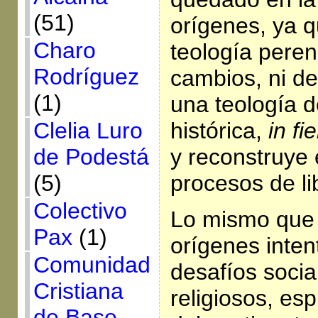
(51)
orígenes, ya 
Charo
teología peren
Rodríguez
cambios, ni de
(1)
una teología d
Clelia Luro
histórica,
in fie
de Podestá
y reconstruye
(5)
procesos de li
Colectivo
Lo mismo que 
Pax
(1)
orígenes inten
Comunidad
desafíos soci
Cristiana
religiosos, esp
de Base