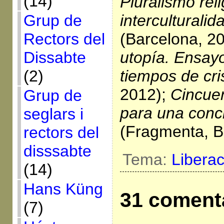
(14)
Pluralismo reli
interculturali
Grup de
(Barcelona, 2
Rectors del
utopía. Ensayo
Dissabte
tiempos de cri
(2)
2012);
Cincuen
Grup de
para una conci
seglars i
(Fragmenta, B
rectors del
disssabte
Tema:
Libera
(14)
Hans Küng
31 coment
(7)