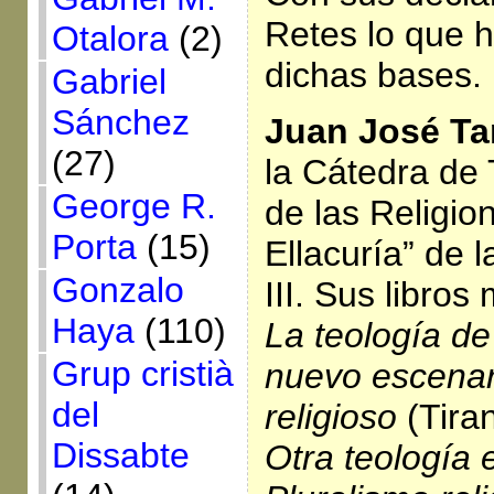
Retes lo que h
Otalora
(2)
dichas bases.
Gabriel
Sánchez
Juan José T
(27)
la Cátedra de 
George R.
de las Religio
Porta
(15)
Ellacuría” de 
Gonzalo
III. Sus libros
Haya
(110)
La teología de 
Grup cristià
nuevo escenari
del
religioso
(Tiran
Dissabte
Otra teología 