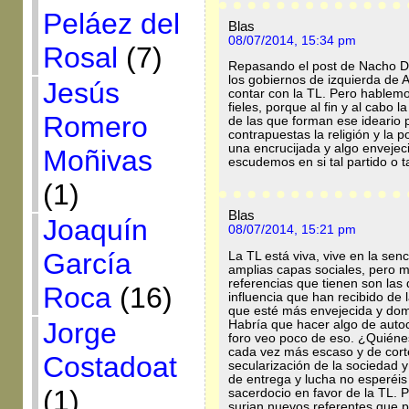
Peláez del
Blas
08/07/2014, 15:34 pm
Rosal
(7)
Repasando el post de Nacho D
los gobiernos de izquierda de 
Jesús
contar con la TL. Pero hablemos
fieles, porque al fin y al cabo 
Romero
de las que forman ese ideario p
contrapuestas la religión y la 
una encrucijada y algo enveje
Moñivas
escudemos en si tal partido o tal
(1)
Blas
Joaquín
08/07/2014, 15:21 pm
García
La TL está viva, vive en la senc
amplias capas sociales, pero m
referencias que tienen son las 
Roca
(16)
influencia que han recibido de 
que esté más envejecida y dom
Jorge
Habría que hacer algo de autocr
foro veo poco de eso. ¿Quiéne
cada vez más escaso y de cort
Costadoat
secularización de la sociedad y
de entrega y lucha no esperéis
(1)
sacerdocio en favor de la TL. P
surjan nuevos referentes que p