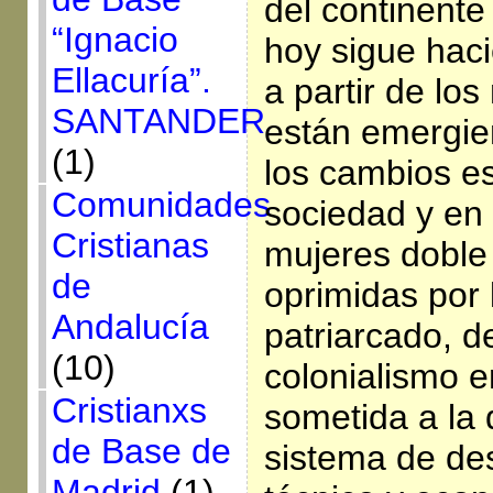
del continente
“Ignacio
hoy sigue haci
Ellacuría”.
a partir de lo
SANTANDER
están emergie
(1)
los cambios es
Comunidades
sociedad y en l
Cristianas
mujeres doble 
de
oprimidas por 
Andalucía
patriarcado, de
(10)
colonialismo en
Cristianxs
sometida a la 
de Base de
sistema de desa
Madrid
(1)