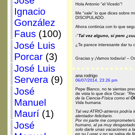
José
Hola Antonio “el Vicedo”!
Ignacio
Me “vale” lo que dices sobre mi
DISCIPULADO.
González
Ahora continúa con lo que segu
Faus
(100)
-“
Tal vez alguno, sí pero ¿cu
José Luis
¿Te parece interesante dar tu 
Porcar
(3)
Gracias y ¡Vamos todavía! – Os
José Luis
ana rodrigo
Servera
(9)
06/07/2014, 23:26 pm
José
Pepe Blanco, no te sientas pre
de vista lo que dice Oscar:
“
Rec
de la Ciencia-Física como el
Ó
Manuel
Vida humana.
Maurí
(1)
Tal vez ATRIO-atrieros podría 
alentador-felicitario.
Por mi parte me comprometería
José
humano, al ya muy desgastado 
solo darle unas vacaciones a l
en su Lugar y no se salga de 