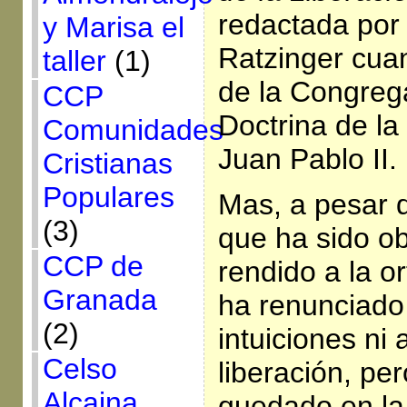
redactada por 
y Marisa el
Ratzinger cua
taller
(1)
de la Congreg
CCP
Doctrina de la 
Comunidades
Juan Pablo II.
Cristianas
Populares
Mas, a pesar 
(3)
que ha sido ob
CCP de
rendido a la or
Granada
ha renunciado
(2)
intuiciones ni a
Celso
liberación, pe
Alcaina
quedado en la 