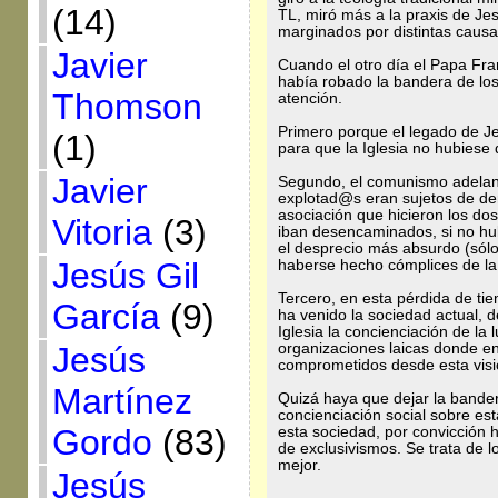
(14)
TL, miró más a la praxis de Je
marginados por distintas causa
Javier
Cuando el otro día el Papa Fra
había robado la bandera de los
Thomson
atención.
Primero porque el legado de Je
(1)
para que la Iglesia no hubiese
Javier
Segundo, el comunismo adelant
explotad@s eran sujetos de der
asociación que hicieron los do
Vitoria
(3)
iban desencaminados, si no hu
el desprecio más absurdo (sólo
Jesús Gil
haberse hecho cómplices de l
Tercero, en esta pérdida de tie
García
(9)
ha venido la sociedad actual, 
Iglesia la concienciación de la 
Jesús
organizaciones laicas donde 
comprometidos desde esta visió
Martínez
Quizá haya que dejar la bander
concienciación social sobre est
Gordo
(83)
esta sociedad, por convicción 
de exclusivismos. Se trata de
mejor.
Jesús