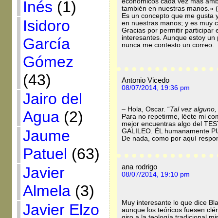
económicos cada vez más ambici
Inés
(1)
también en nuestras manos.» (
Es un concepto que me gusta y
Isidoro
en nuestras manos; y es muy ci
Gracias por permitir participar
interesantes. Aunque estoy un
García
nunca me contesto un correo. 
Gómez
(43)
Antonio Vicedo
08/07/2014, 19:36 pm
Jairo del
– Hola, Oscar. “
Tal vez alguno,
Agua
(2)
Para no repetirme, léete mi c
mejor encuentras algo del T
Jaume
GALILEO. ÉL humanamente PUDO
De nada, como por aquí resp
Patuel
(63)
ana rodrigo
Javier
08/07/2014, 19:10 pm
Almela
(3)
Muy interesante lo que dice Bla
Javier Elzo
aunque los teóricos fuesen clér
giro a la teología tradicional m