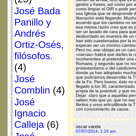
gestos y frases, así como por 
José Bada
como limpiar el OIR o pedir pe
esa Iglesia que se desprende de
liberación está llegando. Mucha
Panillo y
acuerdo que los cambios no se
esa misma razón creo que es 
Andrés
ser un lavado de cara para que
desbordado es muestra de un 
han sido cuestionadas por la in
Ortiz-Osés,
esperan ver un mínimo cambio e
Pero no, ese obispo es un carca
filósofos.
«carcas» habrá que darles la 
incoherentes al pretender una 
Romana, y segundo que no nos
(4)
protestantismo o del catolici
donde ya han adoptado muchas
José
que podríamos desarrollar la T
de la Fe. Pero bueno, ésto no 
llegado a los 30, caracterizado
Comblin
(4)
propia de la juventud, y que no
Dejar claro que a aquellas per
José
saben más que yo, que no soy
libritos y unos articulillosde l
con conocimiento de causa.
Ignacio
Calleja
(6)
oscar varela
07/07/2014, 1:24 am