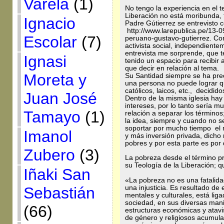
Varela
(1)
No tengo la experiencia en el 
Liberación no está moribunda, 
Ignacio
Padre Gútierrez se entrevisto c
http://www.larepublica.pe/13-0
Escolar
(7)
peruano-gustavo-gutierrez. Co
activista social, independiente
entrevista me sorprende, que 
Ignasi
tenido un espacio para recibir
que decir en relación al tema.
Moreta y
Su Santidad siempre se ha pre
una persona no puede lograr q
católicos, laicos, etc., decidi
Juan José
Dentro de la misma iglesia hay 
intereses, por lo tanto sería mu
Tamayo
(1)
relación a separar los términos
la idea, siempre y cuando no se
soportar por mucho tiempo el
Imanol
y más inversión privada, dich
pobres y por esta parte es por 
Zubero
(3)
La pobreza desde el término p
su Teología de la Liberación; qu
Iñaki San
«La pobreza no es una fatalidad
una injusticia. Es resultado de
Sebastián
mentales y culturales, está li
sociedad, en sus diversas man
(66)
estructuras económicas y atavis
de género y religiosos acumulad