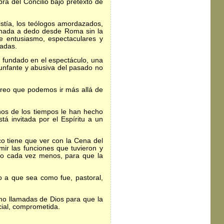
bra del Concilio bajo pretexto de
stía, los teólogos amordazados,
ignada a dedo desde Roma sin la
de entusiasmo, espectaculares y
hadas.
l fundado en el espectáculo, una
triunfante y abusiva del pasado no
creo que podemos ir más allá de
nos de los tiempos le han hecho
tá invitada por el Espíritu a un
 tiene que ver con la Cena del
ir las funciones que tuvieron y
do cada vez menos, para que la
 a que sea como fue, pastoral,
 llamadas de Dios para que la
cial, comprometida.