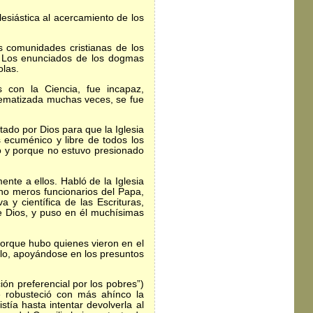
siástica al acercamiento de los
comunidades cristianas de los
. Los enunciados de los dogmas
olas.
on la Ciencia, fue incapaz,
atematizada muchas veces, se fue
do por Dios para que la Iglesia
 ecuménico y libre de todos los
do y porque no estuvo presionado
te a ellos. Habló de la Iglesia
no meros funcionarios del Papa,
a y científica de las Escrituras,
 de Dios, y puso en él muchísimas
rque hubo quienes vieron en el
rlo, apoyándose en los presuntos
ón preferencial por los pobres”)
e robusteció con más ahínco la
istía hasta intentar devolverla al