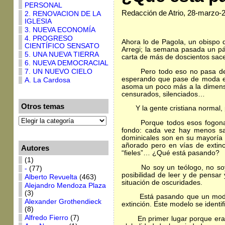
PERSONAL
Redacción de Atrio, 28-marzo-
2. RENOVACION DE LA
IGLESIA
3. NUEVA ECONOMÍA
4. PROGRESO
Ahora lo de Pagola, un obispo 
CIENTÍFICO SENSATO
Arregi; la semana pasada un pá
5. UNA NUEVA TIERRA
carta de más de doscientos sac
6. NUEVA DEMOCRACIAL
Pero todo eso no pasa de ser
7. UN NUEVO CIELO
esperando que pase de moda el
A. La Cardosa
asoma un poco más a la dimensi
censurados, silenciados…
Otros temas
Y la gente cristiana normal, p
Porque todos esos fogonazos 
fondo: cada vez hay menos sac
dominicales son en su mayoría 
añorado pero en vías de extinc
Autores
“fieles”… ¿Qué está pasando?
(1)
No soy un teólogo, no soy un 
-
(77)
posibilidad de leer y de pensar
Alberto Revuelta
(463)
situación de oscuridades.
Alejandro Mendoza Plaza
(3)
Está pasando que un modelo de
Alexander Grothendieck
extinción. Este modelo se identif
(8)
Alfredo Fierro
(7)
En primer lugar porque era la