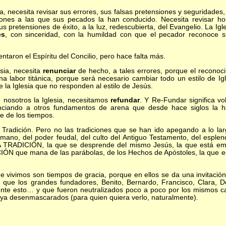
, necesita revisar sus errores, sus falsas pretensiones y seguridades,
ciones a las que sus pecados la han conducido. Necesita revisar h
 pretensiones de éxito, a la luz, redescubierta, del Evangelio. La Igle
es
, con sinceridad, con la humildad con que el pecador reconoce s
ron el Espíritu del Concilio, pero hace falta más.
ia, necesita
renunciar
de hecho, a tales errores, porque el reconoc
una labor titánica, porque será necesario cambiar todo un estilo de 
la Iglesia que no responden al estilo de Jesús.
osotros la Iglesia, necesitamos
refundar
. Y Re-Fundar significa vo
ciando a otros fundamentos de arena que desde hace siglos la ha
le de los tiempos.
ición. Pero no las tradiciones que se han ido apegando a lo largo
omano, del poder feudal, del culto del Antiguo Testamento, del esple
LA TRADICIÓN, la que se desprende del mismo Jesús, la que está emp
ICIÓN que mana de las parábolas, de los Hechos de Apóstoles, la que es
vimos son tiempos de gracia, porque en ellos se da una invitación
o que los grandes fundadores, Benito, Bernardo, Francisco, Clara, D
te esto… y que fueron neutralizados poco a poco por los mismos ca
n ya desenmascarados (para quien quiera verlo, naturalmente).