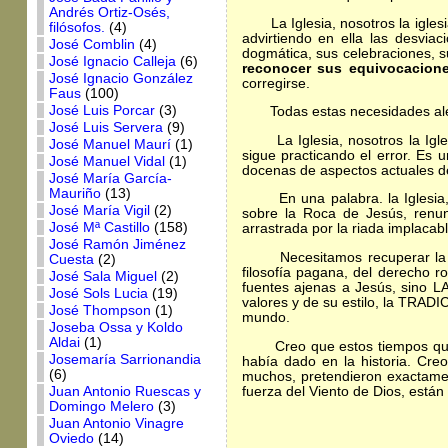
Andrés Ortiz-Osés,
La Iglesia, nosotros la iglesia
filósofos.
(4)
advirtiendo en ella las desvia
José Comblin
(4)
dogmática, sus celebraciones, sus
José Ignacio Calleja
(6)
reconocer sus equivocacion
José Ignacio González
corregirse.
Faus
(100)
José Luis Porcar
(3)
Todas estas necesidades alenta
José Luis Servera
(9)
La Iglesia, nosotros la Igles
José Manuel Maurí
(1)
sigue practicando el error. Es 
José Manuel Vidal
(1)
docenas de aspectos actuales de 
José María García-
Mauriño
(13)
En una palabra. la Iglesia, n
José María Vigil
(2)
sobre la Roca de Jesús, renun
José Mª Castillo
(158)
arrastrada por la riada implacab
José Ramón Jiménez
Necesitamos recuperar la Trad
Cuesta
(2)
filosofía pagana, del derecho r
José Sala Miguel
(2)
fuentes ajenas a Jesús, sino 
José Sols Lucia
(19)
valores y de su estilo, la TRAD
José Thompson
(1)
mundo.
Joseba Ossa y Koldo
Aldai
(1)
Creo que estos tiempos que vi
Josemaría Sarrionandia
había dado en la historia. Cre
(6)
muchos, pretendieron exactamen
fuerza del Viento de Dios, está
Juan Antonio Ruescas y
Domingo Melero
(3)
Juan Antonio Vinagre
Oviedo
(14)