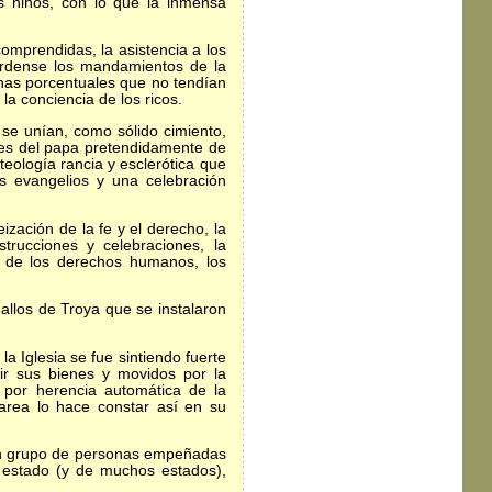
s niños, con lo que la inmensa
mprendidas, la asistencia a los
uérdense los mandamientos de la
snas porcentuales que no tendían
la conciencia de los ricos.
e unían, como sólido cimiento,
ales del papa pretendidamente de
 teología rancia y esclerótica que
s evangelios y una celebración
ación de la fe y el derecho, la
trucciones y celebraciones, la
io de los derechos humanos, los
llos de Troya que se instalaron
I la Iglesia se fue sintiendo fuerte
r sus bienes y movidos por la
, por herencia automática de la
sarea lo hace constar así en su
r un grupo de personas empeñadas
un estado (y de muchos estados),