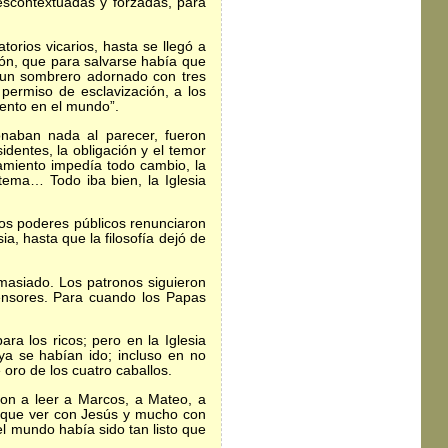
descontextuadas y forzadas, para
rios vicarios, hasta se llegó a
ción, que para salvarse había que
ó un sombrero adornado con tres
 permiso de esclavización, a los
sento en el mundo”.
naban nada al parecer, fueron
dentes, la obligación y el temor
samiento impedía todo cambio, la
stema… Todo iba bien, la Iglesia
os poderes públicos renunciaron
ia, hasta que la filosofía dejó de
masiado. Los patronos siguieron
fensores. Para cuando los Papas
a los ricos; pero en la Iglesia
ya se habían ido; incluso en no
oro de los cuatro caballos.
ron a leer a Marcos, a Mateo, a
o que ver con Jesús y mucho con
el mundo había sido tan listo que