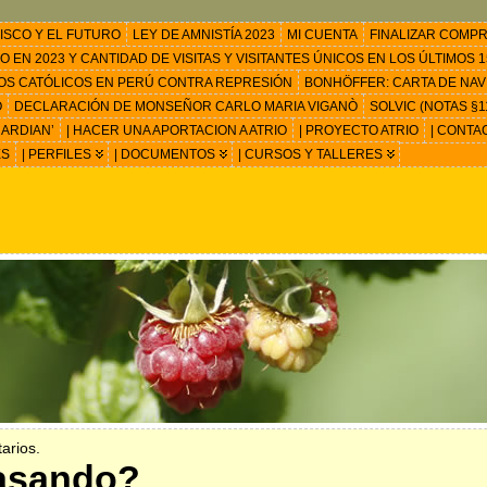
ISCO Y EL FUTURO
LEY DE AMNISTÍA 2023
MI CUENTA
FINALIZAR COMP
EN 2023 Y CANTIDAD DE VISITAS Y VISITANTES ÚNICOS EN LOS ÚLTIMOS 15
OS CATÓLICOS EN PERÚ CONTRA REPRESIÓN
BONHÖFFER: CARTA DE NAV
O
DECLARACIÓN DE MONSEÑOR CARLO MARIA VIGANÒ
SOLVIC (NOTAS §11
ARDIAN’
| HACER UNA APORTACION A ATRIO
| PROYECTO ATRIO
| CONTA
ES
| PERFILES
| DOCUMENTOS
| CURSOS Y TALLERES
arios.
asando?