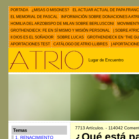
PORTADA
¿MISAS O MISONES?
EL ACTUAR ACTUAL DE PAPA FRANC
EL MEMORIAL DE PASCAL
INFORMACIÓN SOBRE DONACIONES A ATRIO 
HOMILIA DEL ARZOBISPO DE MILAN SOBRE BERLUSCONI
MOVIMIENT
GROTHENDIECK: FE EN SÍ MISMO Y MISIÓN PERSONAL
| SOBRE ATRI
II DIOS ES EL SOÑADOR
SOBRE LUCAS
GROTHENDIECK EN ‘THE GU
APORTACIONES TEST
CATÁLOGO DE ATRIO LLIBRES
| APORTACION
Lugar de Encuentro
7713 Artículos. - 114042 Coment
Temas
¿Qué está p
1. RENACIMIENTO