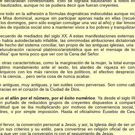
se declaraban confesionales. Esto se lograba bautizando a todos lo
bautizados, aunque no se pudiera decir que fueran creyentes.
 todo en la adhesión a fórmulas dogmáticas indiscutidas aunque inco
 la Misa dominical, aunque sin participar apenas nada en ellas (rec
a
los domingos, pero sólo exigían comulgar una vez al año) y dar limo
s de injusticia social sino a mantener vivos a los pobres y tranquilizar 
rdo de mediados del siglo XX. A estas manifestaciones externas s
e había autodeclarado infalible, las omnímodas atribuciones dictatori
e hecho del sistema conciliar, tan propio de las antiguas iglesias, una
ucubración racional platónico/aristotélica que en el mensaje de lo
Misa” que tenía poco que ver con la Cena del Señor.
 características, como la marginación de la mujer, la total europeiz
ptimo mandamiento ante el sexto, los alardes de riqueza en cons
árquicos con los más rancios de los políticos, el efectivo desprec
n la ciencia… pero sería cosa de nunca acabar.
tiguas, muy antiguas, y tan sutiles como perversas. Son como caba
racias en el corazón de la Ciudad de Dios.
fue
el afán por el número, por el éxito numérico
. Ya desde el siglo II
n puñado de reducidos grupos de creyentes dispuestos a comparti
titud que se iba multiplicando por motivos de conveniencia social
adres, o por simple imposición. Hasta el oficialísimo Eusebio de Ce
ervor, la conversión personal a Jesús, y así, la Iglesia dejó de se
ún sus criterios y su estilo, para convertirse en religión oficial de 
nía que ver con la conversión ni con el seguimiento de Jesús.