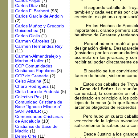
Carlos Alejos
(7)
Carlos Díaz
(64)
El segundo caballo de Troya vin
Carlos F. Barberá
(93)
también y cada vez más por ci
Carlos García de Andoin
creciente, exigió una organizaci
(2)
En los Hechos de Apóstoles c
Carlos Muñoz y Gregorio
importantes, orando primero sob
Goicoechea
(1)
bautismo de Cesarea y teniendo 
Carlos Olalla
(1)
Carmen Cárceles
(1)
Pero el número mató al protago
Carmen Hernandez Rey
designación divina. Desaparecie
(11)
(enviados por las comunidades),
Carmen-Almendralejo y
acumuló en los jerarcas, y con 
Marisa el taller
(1)
recibir tal poder directamente de
CCP Comunidades
Cristianas Populares
(3)
El pueblo se fue convirtiendo e
fueron de hecho, vistieron como
CCP de Granada
(2)
Celso Alcaina
(51)
Estos dos caballos de Troya int
Charo Rodríguez
(1)
la Cena del Señor
. La reunión
Clelia Luro de Podestá
(5)
comunidad, la comunión en el p
Colectivo Pax
(1)
destinado en principio a los po
Comunidad Cristiana de
lejos de la mesa (a la que llam
Base “Ignacio Ellacuría”.
arcanos plagados de recuerdos de
SANTANDER
(1)
Pero hubo un cuarto caballo, 
Comunidades Cristianas
vencedor de la Iglesia avasall
de Andalucía
(10)
suficientemente sabios para comp
Cristianxs de Base de
Madrid
(1)
Desde Justino a los grandes es
Deme Orte
(11)