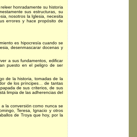
 releer honradamente su historia
onestamente sus estructuras, su
sia, nosotros la Iglesia, necesita
us errores y hace propósito de
imiento es hipocresía cuando se
Iglesia, desenmascarar docenas y
lver a sus fundamentos, edificar
n puesto en el peligro de ser
 de la historia, tomadas de la
ndor de los príncipes… de tantas
apada de sus criterios, de sus
tá limpia de las adherencias del
 a la conversión como nunca se
omingo, Teresa, Ignacio y otros
ballos de Troya que hoy, por la