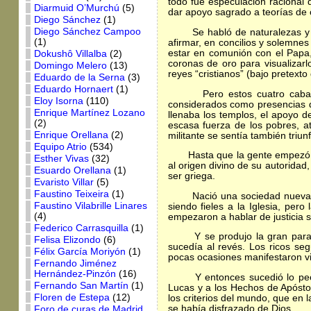
todo fue especulación racional 
Diarmuid O’Murchú
(5)
dar apoyo sagrado a teorías de o
Diego Sánchez
(1)
Diego Sánchez Campoo
Se habló de naturalezas y pers
(1)
afirmar, en concilios y solemnes
estar en comunión con el Papa,
Dokushô Villalba
(2)
coronas de oro para visualizarl
Domingo Melero
(13)
reyes “cristianos” (bajo pretext
Eduardo de la Serna
(3)
Eduardo Hornaert
(1)
Pero estos cuatro caballos, 
Eloy Isorna
(110)
considerados como presencias de
Enrique Martínez Lozano
llenaba los templos, el apoyo d
(2)
escasa fuerza de los pobres, at
Enrique Orellana
(2)
militante se sentía también triun
Equipo Atrio
(534)
Hasta que la gente empezó a le
Esther Vivas
(32)
al origen divino de su autoridad,
Esuardo Orellana
(1)
ser griega.
Evaristo Villar
(5)
Faustino Teixeira
(1)
Nació una sociedad nueva, la d
Faustino Vilabrille Linares
siendo fieles a la Iglesia, pe
(4)
empezaron a hablar de justicia s
Federico Carrasquilla
(1)
Y se produjo la gran paradoja:
Felisa Elizondo
(6)
sucedía al revés. Los ricos se
Félix García Moriyón
(1)
pocas ocasiones manifestaron vi
Fernando Jiménez
Hernández-Pinzón
(16)
Y entonces sucedió lo peor: lo
Fernando San Martín
(1)
Lucas y a los Hechos de Apósto
Floren de Estepa
(12)
los criterios del mundo, que en 
se había disfrazado de Dios.
Foro de curas de Madrid