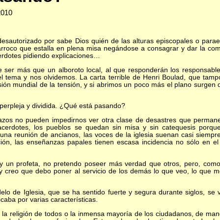
2010
desautorizado por sabe Dios quién de las alturas episcopales o parae
rroco que estalla en plena misa negándose a consagrar y dar la co
erdotes pidiendo explicaciones…
 más que un alboroto local, al que responderán los responsables
 tema y nos olvidemos. La carta terrible de Henri Boulad, que tamp
ón mundial de la tensión, y si abrimos un poco más el plano surgen
erpleja y dividida. ¿Qué está pasando?
no pueden impedirnos ver otra clase de desastres que permanec
erdotes, los pueblos se quedan sin misa y sin catequesis porque
una reunión de ancianos, las voces de la iglesia suenan casi siem
ión, las enseñanzas papales tienen escasa incidencia no sólo en e
profeta, no pretendo poseer más verdad que otros, pero, como tan
 y creo que debo poner al servicio de los demás lo que veo, lo que 
 Iglesia, que se ha sentido fuerte y segura durante siglos, se 
icaba por varias características.
 religión de todos o la inmensa mayoría de los ciudadanos, de man