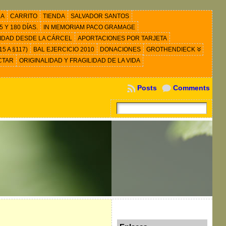
RA
CARRITO
TIENDA
SALVADOR SANTOS
 Y 180 DÍAS.
IN MEMORIAM PACO GRAMAGE
IDAD DESDE LA CÁRCEL
APORTACIONES POR TARJETA
5 A §117)
BAL EJERCICIO 2010
DONACIONES
GROTHENDIECK
CTAR
ORIGINALIDAD Y FRAGILIDAD DE LA VIDA
Posts
Comments