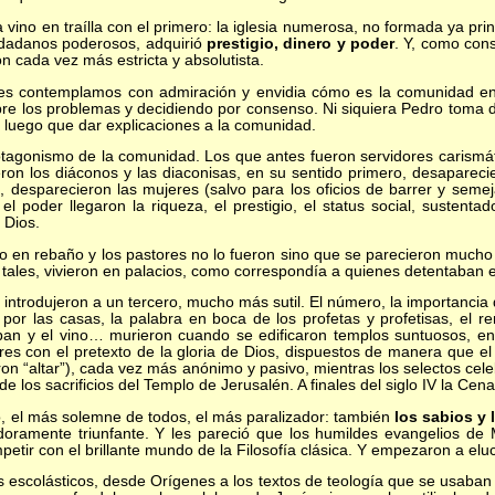
o en traílla con el primero: la iglesia numerosa, no formada ya pri
udadanos poderosos, adquirió
prestigio, dinero y poder
. Y, como con
ón cada vez más estricta y absolutista.
ontemplamos con admiración y envidia cómo es la comunidad ente
re los problemas y decidiendo por consenso. Ni siquiera Pedro toma d
luego que dar explicaciones a la comunidad.
nismo de la comunidad. Los que antes fueron servidores carismátic
ron los diáconos y las diaconisas, en su sentido primero, desaparecie
 desparecieron las mujeres (salvo para los oficios de barrer y seme
el poder llegaron la riqueza, el prestigio, el status social, sustenta
 Dios.
n rebaño y los pastores no lo fueron sino que se parecieron mucho m
 tales, vivieron en palacios, como correspondía a quienes detentaban e
rodujeron a un tercero, mucho más sutil. El número, la importancia de
 por las casas, la palabra en boca de los profetas y profetisas, el 
an y el vino… murieron cuando se edificaron templos suntuosos, en 
bres con el pretexto de la gloria de Dios, dispuestos de manera que 
aron “altar”), cada vez más anónimo y pasivo, mientras los selectos ce
 los sacrificios del Templo de Jerusalén. A finales del siglo IV la Cen
el más solemne de todos, el más paralizador: también
los sabios y 
adoramente triunfante. Y les pareció que los humildes evangelios d
etir con el brillante mundo de la Filosofía clásica. Y empezaron a elu
colásticos, desde Orígenes a los textos de teología que se usaban a