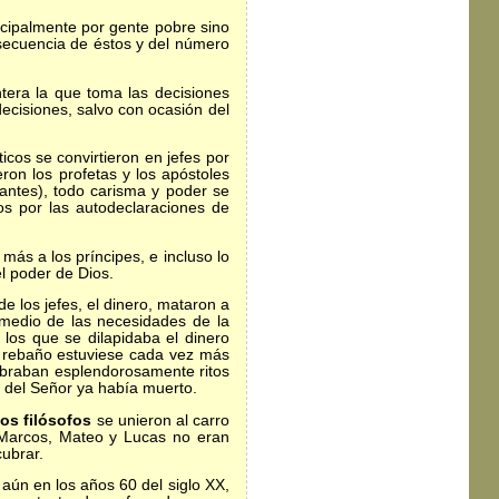
ncipalmente por gente pobre sino
secuencia de éstos y del número
ra la que toma las decisiones
ecisiones, salvo con ocasión del
os se convirtieron en jefes por
ron los profetas y los apóstoles
jantes), todo carisma y poder se
dos por las autodeclaraciones de
ás a los príncipes, e incluso lo
l poder de Dios.
 los jefes, el dinero, mataron a
remedio de las necesidades de la
los que se dilapidaba el dinero
el rebaño estuviese cada vez más
lebraban esplendorosamente ritos
a del Señor ya había muerto.
los filósofos
se unieron al carro
e Marcos, Mateo y Lucas no eran
cubrar.
ún en los años 60 del siglo XX,