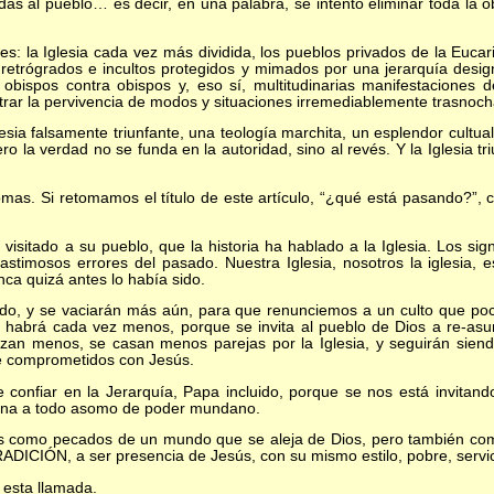
ldas al pueblo… es decir, en una palabra, se intentó eliminar toda la o
la Iglesia cada vez más dividida, los pueblos privados de la Eucari
 retrógrados e incultos protegidos y mimados por una jerarquía des
 obispos contra obispos y, eso sí, multitudinarias manifestaciones 
rar la pervivencia de modos y situaciones irremediablemente trasnoc
a falsamente triunfante, una teología marchita, un esplendor cultua
ero la verdad no se funda en la autoridad, sino al revés. Y la Iglesia 
. Si retomamos el título de este artículo, “¿qué está pasando?”, 
ado a su pueblo, que la historia ha hablado a la Iglesia. Los sig
timosos errores del pasado. Nuestra Iglesia, nosotros la iglesia, es
a quizá antes lo había sido.
y se vaciarán más aún, para que renunciemos a un culto que poco
 habrá cada vez menos, porque se invita al pueblo de Dios a re-asum
izan menos, se casan menos parejas por la Iglesia, y seguirán sien
de comprometidos con Jesús.
fiar en la Jerarquía, Papa incluido, porque se nos está invitando
ejana a todo asomo de poder mundano.
omo pecados de un mundo que se aleja de Dios, pero también como
RADICIÓN, a ser presencia de Jesús, con su mismo estilo, pobre, servi
sta llamada.