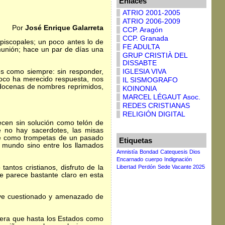
Enlaces
ATRIO 2001-2005
ATRIO 2006-2009
Por
José Enrique Galarreta
CCP. Aragón
CCP. Granada
piscopales; un poco antes lo de
FE ADULTA
munión; hace un par de días una
GRUP CRISTIÀ DEL
DISSABTE
 como siempre: sin responder,
IGLESIA VIVA
oco ha merecido respuesta, nos
IL SISMOGRAFO
 docenas de nombres reprimidos,
KOINONIA
MARCEL LÉGAUT Asoc.
REDES CRISTIANAS
RELIGIÓN DIGITAL
en sin solución como telón de
 no hay sacerdotes, las misas
pre como trompetas de un pasado
Etiquetas
l mundo sino entre los llamados
Amnistía
Bondad
Catequesis Dios
Encarnado
cuerpo
Indignación
tos cristianos, disfruto de la
Libertad
Perdón
Sede Vacante 2025
me parece bastante claro en esta
ve cuestionado y amenazado de
era que hasta los Estados como