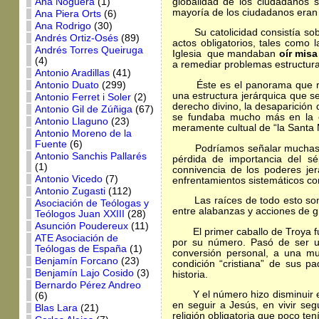
globalidad de los ciudadanos 
Ana Noguera
(1)
mayoría de los ciudadanos eran 
Ana Piera Orts
(6)
Ana Rodrigo
(30)
Su catolicidad consistía sobre
Andrés Ortiz-Osés
(89)
actos obligatorios, tales como
Andrés Torres Queiruga
Iglesia que mandaban
oír mis
(4)
a remediar problemas estructurale
Antonio Aradillas
(41)
Éste es el panorama que recue
Antonio Duato
(299)
una estructura jerárquica que s
Antonio Ferret i Soler
(2)
derecho divino, la desaparición d
Antonio Gil de Zúñiga
(67)
se fundaba mucho más en la el
Antonio Llaguno
(23)
meramente cultual de “la Santa 
Antonio Moreno de la
Fuente
(6)
Podríamos señalar muchas otras
Antonio Sanchis Pallarés
pérdida de importancia del sé
(1)
connivencia de los poderes jer
Antonio Vicedo
(7)
enfrentamientos sistemáticos co
Antonio Zugasti
(112)
Las raíces de todo esto son an
Asociación de Teólogas y
entre alabanzas y acciones de g
Teólogos Juan XXIII
(28)
Asunción Poudereux
(11)
El primer caballo de Troya 
ATE Asociación de
por su número. Pasó de ser u
Teólogas de España
(1)
conversión personal, a una mul
Benjamín Forcano
(23)
condición “cristiana” de sus p
Benjamín Lajo Cosido
(3)
historia.
Bernardo Pérez Andreo
Y el número hizo disminuir el f
(6)
en seguir a Jesús, en vivir seg
Blas Lara
(21)
religión obligatoria que poco te