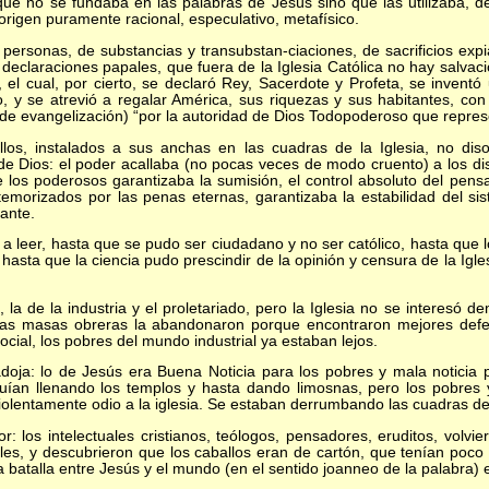
que no se fundaba en las palabras de Jesús sino que las utilizaba, 
rigen puramente racional, especulativo, metafísico.
onas, de substancias y transubstan-ciaciones, de sacrificios expiato
 declaraciones papales, que fuera de la Iglesia Católica no hay salva
 el cual, por cierto, se declaró Rey, Sacerdote y Profeta, se invent
o, y se atrevió a regalar América, sus riquezas y sus habitantes, con
o de evangelización) “por la autoridad de Dios Todopoderoso que repre
instalados a sus anchas en las cuadras de la Iglesia, no diso
 Dios: el poder acallaba (no pocas veces de modo cruento) a los disi
e los poderosos garantizaba la sumisión, el control absoluto del pen
emorizados por las penas eternas, garantizaba la estabilidad del si
fante.
er, hasta que se pudo ser ciudadano y no ser católico, hasta que l
 hasta que la ciencia pudo prescindir de la opinión y censura de la Igles
e la industria y el proletariado, pero la Iglesia no se interesó de
ro las masas obreras la abandonaron porque encontraron mejores de
ocial, los pobres del mundo industrial ya estaban lejos.
 lo de Jesús era Buena Noticia para los pobres y mala noticia par
guían llenando los templos y hasta dando limosnas, pero los pobres 
olentamente odio a la iglesia. Se estaban derrumbando las cuadras de 
s intelectuales cristianos, teólogos, pensadores, eruditos, volvie
les, y descubrieron que los caballos eran de cartón, que tenían poc
la batalla entre Jesús y el mundo (en el sentido joanneo de la palabra) 