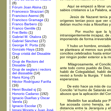
(8)
Aquí se empezó a librar una ba
Fórum Joan Alsina
(1)
sabios cristianos a La Palabra, a
Francesco Strazzari
(3)
Francisco Asensi
(9)
Jesús de Nazaret tenía poco 
Francisco Gramage
(1)
orígenes tenían poco que ver 
Franco Barbero
(1)
debían mucho más a filosofías ya
Franco Gentile
(1)
Por mucho que la Iglesia h
Frei Betto
(1)
intransigentemente incapaz, de 
Gabriel M. Otalora
(2)
imponiendo de forma irreversibl
Gabriel Sánchez
(27)
George R. Porta
(15)
Y hubo un hombre, enviado por 
Gonzalo Haya
(110)
se planteara al menos sus prob
concilios celebrados hasta ento
Grup cristià del Dissabte
por ningún poder exterior a la m
(14)
Grup de Rectors del
Milagrosamente, el Concilio to
Dissabte
(2)
ante todo como pueblo de Dios,
Grup de seglars i rectors
habló de Colegialidad, habló de 
del disssabte
(14)
revisó a fondo la liturgia. Y to
Hans Küng
(7)
esperanzas.
Héctor Rodríguez Fariña
(16)
De esto hace ya más de cuaren
Henri Boulad sj
(1)
Concilio “el humo de Satanás en
abusos que la aplicación del Con
Honorio Cadarso
(192)
Ignacio Dueñas y Oscar
Medellín fue acallada por Puebl
Varela
(1)
fue acosada como herejía, se 
Ignacio Escolar
(7)
distancia entre la Jerarquía y el
Ignasi Moreta y Juan José