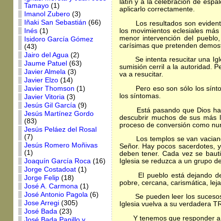
latín y a la celebración de espa
Tamayo
(1)
aplicarlo correctamente.
Imanol Zubero
(3)
Iñaki San Sebastián
(66)
Los resultados son evidentes: 
los movimientos eclesiales más
Inés
(1)
menor intervención del pueblo,
Isidoro García Gómez
carísimas que pretenden demost
(43)
Jairo del Agua
(2)
Se intenta resucitar una Iglesi
Jaume Patuel
(63)
sumisión cerril a la autoridad. P
Javier Almela
(3)
va a resucitar.
Javier Elzo
(14)
Pero eso son sólo los síntomas
Javier Thomson
(1)
los síntomas.
Javier Vitoria
(3)
Jesús Gil García
(9)
Está pasando que Dios ha visit
Jesús Martínez Gordo
descubrir muchos de sus más las
(83)
proceso de conversión como nunc
Jesús Peláez del Rosal
(7)
Los templos se van vaciando, 
Jesús Romero Moñivas
Señor. Hay pocos sacerdotes, y
(1)
deben tener. Cada vez se baut
Joaquín García Roca
(16)
Iglesia se reduzca a un grupo 
Jorge Costadoat
(1)
El pueblo está dejando de con
Jorge Felip
(18)
pobre, cercana, carismática, l
José A. Carmona
(1)
José Antonio Pagola
(6)
Se pueden leer los sucesos c
Jose Arregi
(305)
Iglesia vuelva a su verdadera T
José Bada
(23)
Y tenemos que responder a e
José Bada Panillo y