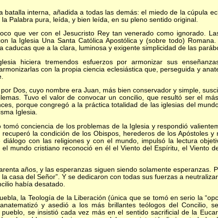
talla interna, añadida a todas las demás: el miedo de la cúpula ecle
 la Palabra pura, leída, y bien leída, en su pleno sentido original.
que ver con el Jesucristo Rey tan venerado como ignorado. Las 
con la Iglesia Una Santa Católica Apostólica y (sobre todo) Romana
 caducas que a la clara, luminosa y exigente simplicidad de las paráb
iciera tremendos esfuerzos por armonizar sus enseñanzas c
armonizarlas con la propia ciencia eclesiástica que, perseguida y an
e.
Dos, cuyo nombre era Juan, más bien conservador y simple, suscita
lemas. Tuvo el valor de convocar un concilio, que resultó ser el más
nces, porque congregó a la práctica totalidad de las iglesias del mun
isma Iglesia.
mó conciencia de los problemas de la Iglesia y respondió valientemen
 recuperó la condición de los Obispos, herederos de los Apóstoles y 
diálogo con las religiones y con el mundo, impulsó la lectura objetiv
do el mundo cristiano reconoció en él el Viento del Espíritu, el Viento
ta años, y las esperanzas siguen siendo solamente esperanzas. Po
 la casa del Señor”. Y se dedicaron con todas sus fuerzas a neutraliza
cilio había desatado.
a, la Teología de la Liberación (única que se tomó en serio la “opci
anatematizó y asedió a los más brillantes teólogos del Concilio, s
 pueblo, se insistió cada vez más en el sentido sacrificial de la Eucar