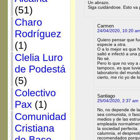
Un abrazo.
(51)
Siga cuidándose. Esto va 
Charo
Carmen
Rodríguez
24/04/2020, 10:20 a
Quiero pensar que fu
(1)
especie a otra.
O a lo mejor es que 
saltó e infectó a una 
Clelia Luro
No sé.
Pero lo que no voy a
de Podestá
tampoco, es que tuvie
laboratorio del mund
cierto, me río yo de l
(5)
Colectivo
Santiago
25/04/2020, 2:37 am
Pax
(1)
No, no depende de la 
Comunidad
sea comunista, o fasci
medios y de las estr
empleada normalmente
Cristiana
la sociedad perfecta.
calumnia, el despresti
de Base
recomendados porque p