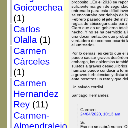
propósito…En el 2018 se reportó
Goicoechea
suficiente margen de seguridad
entrenado para esta difícil in
se encontraba por debajo de
(1)
Febrero pasado el jefe del inst
reglas de «bioseguridad» para 
Carlos
Claro que en un gobierno total
hecho. Y no se ha permitido a 
una documentación que probabl
Olalla
(1)
verdadero de «como» ocurrió l
el «misterio».
Carmen
Por lo demás, es cierto que e
puede causar graves desórden
Cárceles
embargo, las epidemias tambié
sujetos a graves desequilibrio
(1)
humana puede conducir a formas
a graves turbulencias y distu
ante nosotros un reto y que de
Carmen
Un saludo cordial
Hernandez
Santiago Hernández
Rey
(11)
Carmen
Carmen-
24/04/2020, 10:13 am
Si.
Almendralejo
Eso no se sabrá nunca. Qu