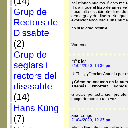
(14)
soluciones nuevas. A esto me 
Harari, que el libro de antes 
Grup de
hace falta escribir otro libro 
gente guay de dinero. No, que 
Rectors del
evolucionando hacia una huma
Yo si lo creo posible.
Dissabte
(2)
Veremos
Grup de
mª pilar
seglars i
21/04/2020, 13:36 pm
rectors del
Uffff… ¡¡¡Gracias Antonio por e
¿Cómo no caemos en la cuent
disssabte
además… «mortal»… somos 
(14)
Gracias, por estar siempre aler
despertemos de una vez.
Hans Küng
ana rodrigo
(7)
21/04/2020, 12:37 pm
Me ha llamado la atención la si