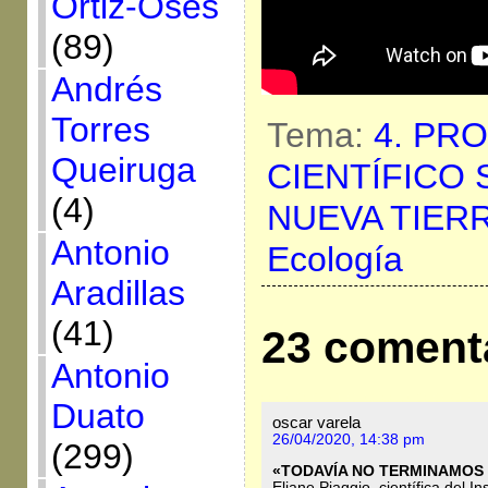
Ortiz-Osés
(89)
Andrés
Torres
Tema:
4. PR
Queiruga
CIENTÍFICO
(4)
NUEVA TIER
Antonio
Ecología
Aradillas
(41)
23 coment
Antonio
Duato
oscar varela
26/04/2020, 14:38 pm
(299)
«TODAVÍA NO TERMINAMOS
Eliane Piaggio, científica del In