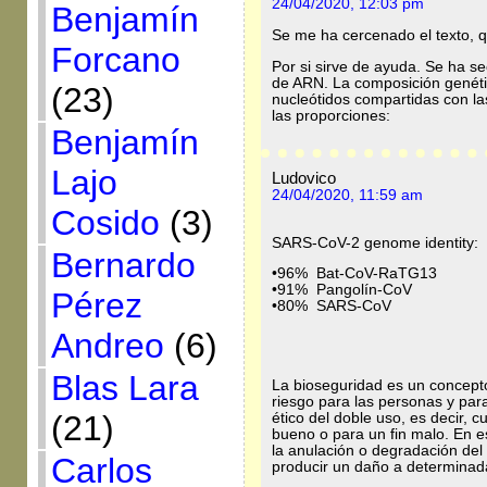
24/04/2020, 12:03 pm
Benjamín
Se me ha cercenado el texto, 
Forcano
Por si sirve de ayuda. Se ha s
de ARN. La composición genéti
(23)
nucleótidos compartidas con la
las proporciones:
Benjamín
Lajo
Ludovico
24/04/2020, 11:59 am
Cosido
(3)
SARS-CoV-2 genome identity:
Bernardo
•96% Bat-CoV-RaTG13
•91% Pangolín-CoV
Pérez
•80% SARS-CoV
Andreo
(6)
Blas Lara
La bioseguridad es un concept
riesgo para las personas y par
(21)
ético del doble uso, es decir, 
bueno o para un fin malo. En e
la anulación o degradación del
Carlos
producir un daño a determinad