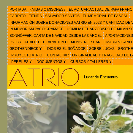
PORTADA
¿MISAS O MISONES?
EL ACTUAR ACTUAL DE PAPA FRANC
CARRITO
TIENDA
SALVADOR SANTOS
EL MEMORIAL DE PASCAL
INFORMACIÓN SOBRE DONACIONES A ATRIO EN 2023 Y CANTIDAD DE VIS
IN MEMORIAM PACO GRAMAGE
HOMILIA DEL ARZOBISPO DE MILAN 
BONHÖFFER: CARTA DE NAVIDAD DESDE LA CÁRCEL
APORTACIONES
| SOBRE ATRIO
DECLARACIÓN DE MONSEÑOR CARLO MARIA VIGANÒ
GROTHENDIECK
II DIOS ES EL SOÑADOR
SOBRE LUCAS
GROTHEN
| PROYECTO ATRIO
| CONTACTAR
ORIGINALIDAD Y FRAGILIDAD DE L
| PERFILES
| DOCUMENTOS
| CURSOS Y TALLERES
Lugar de Encuentro