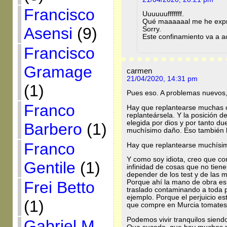
Francisco
Uuuuuufffffff.
Qué maaaaaal me he exp
Asensi
(9)
Sorry.
Este confinamiento va a 
Francisco
Gramage
carmen
21/04/2020, 14:31 pm
(1)
Pues eso. A problemas nuevos,
Franco
Hay que replantearse muchas c
replanteársela. Y la posición
elegida por dios y por tanto d
Barbero
(1)
muchísimo daño. Eso también h
Franco
Hay que replantearse muchísim
Y como soy idiota, creo que co
Gentile
(1)
infinidad de cosas que no tiene
depender de los test y de las 
Frei Betto
Porque ahí la mano de obra es
traslado contaminando a toda p
ejemplo. Porque el perjuicio es
(1)
que compre en Murcia tomates
Podemos vivir tranquilos siend
Gabriel M.