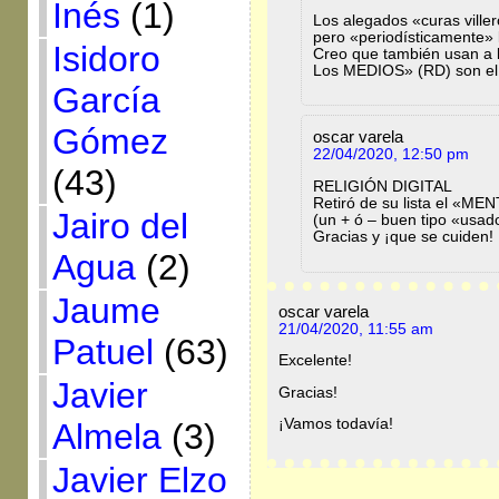
Inés
(1)
Los alegados «curas villero
pero «periodísticamente» 
Isidoro
Creo que también usan a l
Los MEDIOS» (RD) son el 
García
Gómez
oscar varela
22/04/2020, 12:50 pm
(43)
RELIGIÓN DIGITAL
Retiró de su lista el «ME
Jairo del
(un + ó – buen tipo «usad
Gracias y ¡que se cuiden!
Agua
(2)
Jaume
oscar varela
21/04/2020, 11:55 am
Patuel
(63)
Excelente!
Javier
Gracias!
¡Vamos todavía!
Almela
(3)
Javier Elzo