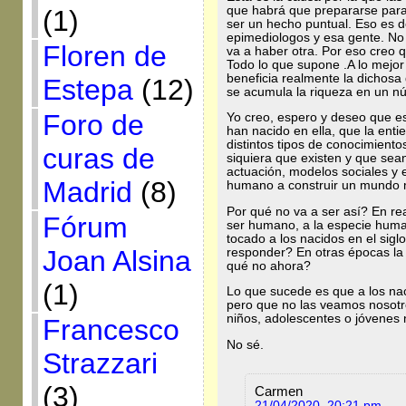
que habrá que prepararse para
(1)
ser un hecho puntual. Eso es d
epimediologos y esa gente. No 
Floren de
va a haber otra. Por eso creo q
Todo lo que supone .A lo mejor
beneficia realmente la dichosa
Estepa
(12)
se acumula la riqueza en un n
Foro de
Yo creo, espero y deseo que es
han nacido en ella, que la ent
distintos tipos de conocimient
curas de
siquiera que existen y que se
actuación, modelos sociales y 
Madrid
(8)
humano a construir un mundo 
Por qué no va a ser así? En re
Fórum
ser humano, a la especie human
tocado a los nacidos en el sig
Joan Alsina
responder? En otras épocas la 
qué no ahora?
(1)
Lo que sucede es que a los nac
pero que no las veamos nosotr
niños, adolescentes o jóvenes
Francesco
No sé.
Strazzari
(3)
Carmen
21/04/2020, 20:21 pm