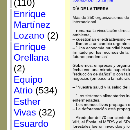
(110)
22/04/2020, 13:48 pm
DÍA DE LA TIERRA
Enrique
Más de 350 organizaciones de 
Martínez
internacional
– remarca la vinculación direct
Lozano
(2)
ambiente,
– cuestionan el extractivismo –
Enrique
– llaman a un cambio urgente 
– “Una economía mundial basada
ilimitado por los recursos de la 
Orellana
futuras pandemias”.
(2)
Gobiernos, empresas y organiz
fecha con una mirada superfici
“reducción de daños” o con fa
Equipo
negocios (en base a la natural
Atrio
(534)
– “Nuestra salud y la salud del
– “Los sistemas alimentarios i
Esther
enfermedades.
– Los monocultivos propagan 
– La deforestación está prop
Vivas
(32)
– Alrededor del 70 por ciento 
Esuardo
VIH, el Ébola, el MERS y el S
forestales fueron invadidos y l