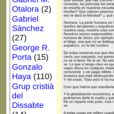
Que sucede, que hay muchos m
consolas, las películas las se
Otalora
(2)
se enseña en nuestras escuelas
triunfan? Qué valores estamos 
eso te dará la felicidad? ¿ qu
Gabriel
Humana. La parte humana es la
Sánchez
dueños del planeta y esquilmar
nuestra casa, nuestra casa co
Nosotros somos responsables d
(27)
humana de Jesús, por ejemplo. 
el látigo, esa que no se dobleg
George R.
expiatorio, no la del cordero.
De todas maneras eso que dice
Porta
(15)
cierto, por supuesto, me parec
no se si tiene. No lo sé. No es
se. Lo que si tengo claro es que
Gonzalo
viajan ahora en cualquier medi
consciente y sin pagar billete. 
Haya
(110)
invasora que está destruyendo 
Y mil cosas. Todo esto lo ha tra
Grup cristià
Creo que habría que estudiarl
del
Y la globalización económica, 
podríamos darle la vuelta y que
De un reparto más justo, más 
Dissabte
se.
A estas cosas me refiero cuan