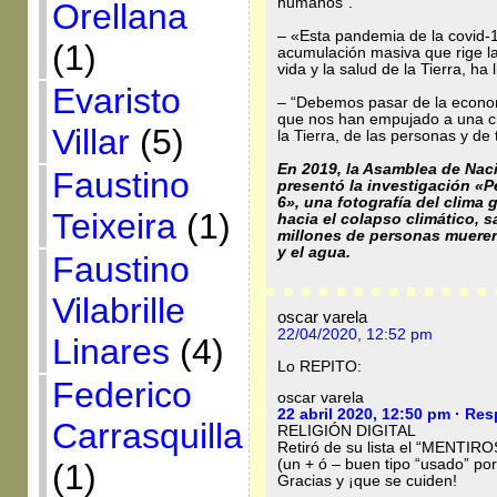
humanos”.
Orellana
– «Esta pandemia de la covid-1
(1)
acumulación masiva que rige la
vida y la salud de la Tierra, ha 
Evaristo
– “Debemos pasar de la economí
que nos han empujado a una cr
Villar
(5)
la Tierra, de las personas y de
En 2019, la Asamblea de Nac
Faustino
presentó la investigación «
6», una fotografía del clima g
Teixeira
(1)
hacia el colapso climático, s
millones de personas mueren
y el agua.
Faustino
Vilabrille
oscar varela
22/04/2020, 12:52 pm
Linares
(4)
Lo REPITO:
Federico
oscar varela
22 abril 2020, 12:50 pm
· Re
Carrasquilla
RELIGIÓN DIGITAL
Retiró de su lista el “MENTIRO
(un + ó – buen tipo “usado” po
(1)
Gracias y ¡que se cuiden!