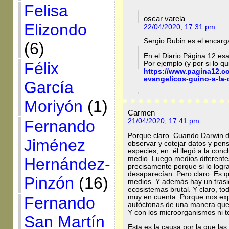
Felisa
oscar varela
Elizondo
22/04/2020, 17:31 pm
Sergio Rubin es el encarga
(6)
En el Diario Página 12 es
Félix
Por ejemplo (y por si lo 
https://www.pagina12.co
evangelicos-guino-a-la-
García
Moriyón
(1)
Carmen
Fernando
21/04/2020, 17:41 pm
Porque claro. Cuando Darwin de
Jiménez
observar y cotejar datos y pensa
especies, en él llegó a la conc
Hernández-
medio. Luego medios diferentes
precisamente porque si lo logr
desaparecían. Pero claro. Es q
Pinzón
(16)
medios. Y además hay un trasie
ecosistemas brutal. Y claro, t
muy en cuenta. Porque nos ex
Fernando
autóctonas de una manera que
Y con los microorganismos ni t
San Martín
Esta es la causa por la que la