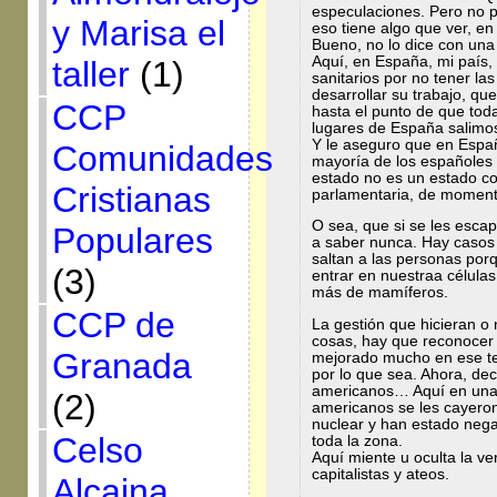
especulaciones. Pero no p
y Marisa el
eso tiene algo que ver, en
Bueno, no lo dice con una c
Aquí, en España, mi país
taller
(1)
sanitarios por no tener l
desarrollar su trabajo, qu
CCP
hasta el punto de que toda
lugares de España salimos 
Y le aseguro que en Espa
Comunidades
mayoría de los españoles 
estado no es un estado c
Cristianas
parlamentaria, de moment
O sea, que si se les esca
Populares
a saber nunca. Hay casos
saltan a las personas porq
(3)
entrar en nuestraa célula
más de mamíferos.
CCP de
La gestión que hicieran o 
cosas, hay que reconocer 
Granada
mejorado mucho en ese te
por lo que sea. Ahora, de
americanos… Aquí en una 
(2)
americanos se les cayeron
nuclear y han estado neg
Celso
toda la zona.
Aquí miente u oculta la v
capitalistas y ateos.
Alcaina