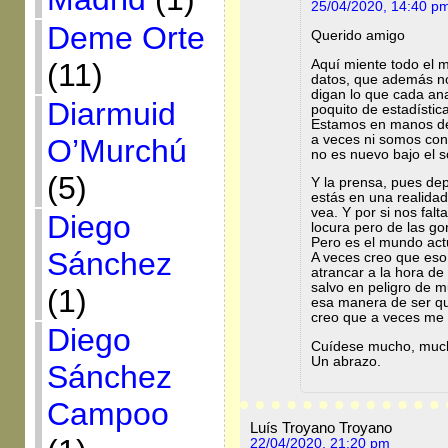
25/04/2020, 14:40 p
Deme Orte
Querido amigo
Aquí miente todo el 
(11)
datos, que además no 
digan lo que cada ana
Diarmuid
poquito de estadístic
Estamos en manos del
a veces ni somos con
O’Murchú
no es nuevo bajo el s
(5)
Y la prensa, pues de
estás en una realidad
vea. Y por si nos fal
Diego
locura pero de las go
Pero es el mundo act
Sánchez
A veces creo que eso 
atrancar a la hora de
salvo en peligro de 
(1)
esa manera de ser q
creo que a veces me 
Diego
Cuídese mucho, muc
Un abrazo.
Sánchez
Campoo
Luís Troyano Troyano
22/04/2020, 21:20 pm