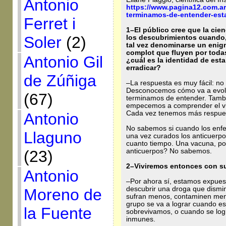
Antonio
https://www.pagina12.com.ar
terminamos-de-entender-est
Ferret i
1–El público cree que la cien
Soler
(2)
los descubrimientos cuando, 
tal vez denominarse un enigm
complot que fluyen por todas
Antonio Gil
¿cuál es la identidad de esta
erradicar?
de Zúñiga
–La respuesta es muy fácil: no 
Desconocemos cómo va a evolu
(67)
terminamos de entender. Tamb
empecemos a comprender el vir
Cada vez tenemos más respues
Antonio
No sabemos si cuando los enfe
Llaguno
una vez curados los anticuerp
cuanto tiempo. Una vacuna, po
anticuerpos? No sabemos.
(23)
2–Viviremos entonces con s
Antonio
–Por ahora sí, estamos expue
descubrir una droga que dismin
Moreno de
sufran menos, contaminen meno
grupo se va a lograr cuando es
la Fuente
sobrevivamos, o cuando se log
inmunes.