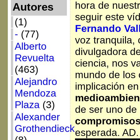
hora de nuest
Autores
seguir este víd
(1)
Fernando Val
-
(77)
voz tranquila,
Alberto
divulgadora de
Revuelta
ciencia, nos v
(463)
mundo de los 
Alejandro
implicación en
Mendoza
medioambient
Plaza
(3)
de ser uno de 
Alexander
compromisos 
Grothendieck
esperada. AD.