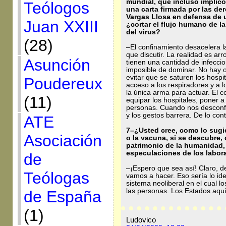
mundial, que incluso implicó 
Teólogos
una carta firmada por las de
Vargas Llosa en defensa de 
Juan XXIII
¿cortar el flujo humano de l
del virus?
(28)
–El confinamiento desacelera l
que discutir. La realidad es ar
Asunción
tienen una cantidad de infecc
imposible de dominar. No hay 
evitar que se saturen los hosp
Poudereux
acceso a los respiradores y a l
la única arma para actuar. El 
(11)
equipar los hospitales, poner a 
personas. Cuando nos desconfi
y los gestos barrera. De lo con
ATE
7–¿Usted cree, como lo sugi
Asociación
o la vacuna, si se descubre,
patrimonio de la humanidad, 
especulaciones de los labor
de
–¡Espero que sea así! Claro, d
Teólogas
vamos a hacer. Eso sería lo id
sistema neoliberal en el cual 
las personas. Los Estados aquí
de España
(1)
Ludovico