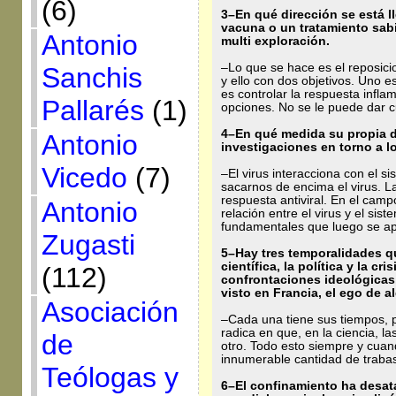
(6)
3–En qué dirección se está 
vacuna o un tratamiento sab
Antonio
multi exploración.
–Lo que se hace es el reposic
Sanchis
y ello con dos objetivos. Uno es 
es controlar la respuesta infl
Pallarés
(1)
opciones. No se le puede dar c
4–En qué medida su propia di
Antonio
investigaciones en torno a l
Vicedo
(7)
–El virus interacciona con el 
sacarnos de encima el virus. L
respuesta antiviral. En el cam
Antonio
relación entre el virus y el si
fundamentales que luego se ap
Zugasti
5–Hay tres temporalidades q
científica, la política y la cri
(112)
confrontaciones ideológicas,
visto en Francia, el ego de a
Asociación
–Cada una tiene sus tiempos, 
radica en que, en la ciencia, l
de
otro. Todo esto siempre y cuan
innumerable cantidad de trabas 
Teólogas y
6–El confinamiento ha desat