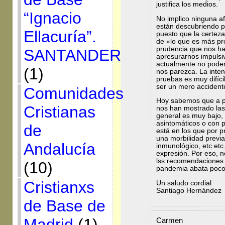
justifica los medios.
“Ignacio
No implico ninguna af
están descubriendo p
Ellacuría”.
puesto que la certez
de «lo que es más pr
prudencia que nos ha
SANTANDER
apresurarnos impulsi
actualmente no podem
(1)
nos parezca. La inten
pruebas es muy difíci
ser un mero accidente
Comunidades
Hoy sabemos que a pe
Cristianas
nos han mostrado las
general es muy bajo,
asintomáticos o con 
de
está en los que por p
una morbilidad previa
Andalucía
inmunológico, etc et
expresión. Por eso, n
lss recomendaciones 
(10)
pandemia abata poco
Cristianxs
Un saludo cordial
Santiago Hernández
de Base de
Madrid
(1)
Carmen