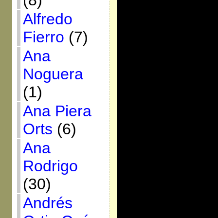
(8)
Alfredo
Fierro
(7)
Ana
Noguera
(1)
Ana Piera
Orts
(6)
Ana
Rodrigo
(30)
Andrés