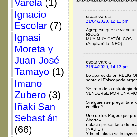
Varela
(1)
$$$$$$$$$$$$$$$$$$$$$$$$
Ignacio
oscar varela
21/04/2020, 12:11 pm
Escolar
(7)
Agregese que se viene
Ignasi
RICOS
MUY MUY CATÓLICOS
(Ampliaré la INFO)
Moreta y
Juan José
oscar varela
21/04/2020, 14:12 pm
Tamayo
(1)
Lo aparecido en RELIGIÓ
sobre el Episcopado argen
Imanol
Se trata de la estrategia
Zubero
(3)
VENDERSE POR UNA MO
Si alguien se preguntara ¿c
Iñaki San
católica?
Sebastián
Uno de los Pagos que pret
Aborto».
(falacia presentada de es
(66)
¡NADIE!)
Y la tal falacia se la inye