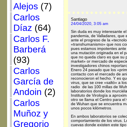
Alejos
(7)
Carlos
Santiago
24/04/2020, 3:05 am
Díaz
(64)
Sin duda es muy interesante el
Carlos F.
pandemia, de Valladares, que 
ante el progreso de la «tecnol
«transhumanismo» que nos cond
Barberá
pues estamos impotentes ante 
una mutación originada en el 
(93)
que no queda claro es que su p
market» or mercado de especie
investigadores chinos reporta
Carlos
Enero 24 pasado que los «prim
contacto con el mercado de an
García de
reconocieron el hecho. Y es qu
virus, que se cree «saltó» a l
radio de las 100 millas de Wuh
Andoin
(2)
laboratorios donde los murciél
Instituto de Virología a aprox
otro se llama el Centro para e
Carlos
de Wuhan que se encuentra m
unos pocos kilómetros.
Muñoz y
En ambos laboratorios se colec
comportamiento de los virus. L
Gregorio
cuevas donde existen este tipo