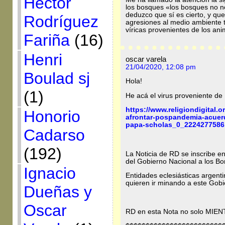
Héctor
los bosques «los bosques no no
deduzco que sí es cierto, y que
Rodríguez
agresiones al medio ambiente 
víricas provenientes de los ani
Fariña
(16)
Henri
oscar varela
21/04/2020, 12:08 pm
Boulad sj
Hola!
(1)
He acá el virus proveniente d
https://www.religiondigital.o
Honorio
afrontar-pospandemia-acuerdo
papa-scholas_0_2224277586
Cadarso
(192)
La Noticia de RD se inscribe en
del Gobierno Nacional a los B
Ignacio
Entidades eclesiásticas argent
quieren ir minando a este Gobi
Dueñas y
Oscar
RD en esta Nota no solo MIENT