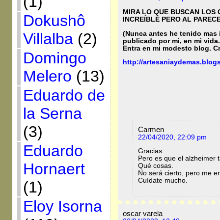
(1)
MIRA LO QUE BUSCAN LOS C
Dokushô
INCREÍBLE PERO AL PARECE
(Nunca antes he tenido mas i
Villalba
(2)
publicado por mi, en mi vida.
Entra en mi modesto blog. Cr
Domingo
http://artesaniaydemas.blog
Melero
(13)
Eduardo de
la Serna
(3)
Carmen
22/04/2020, 22:09 pm
Eduardo
Gracias
Pero es que el alzheimer 
Hornaert
Qué cosas.
No será cierto, pero me e
Cuídate mucho.
(1)
Eloy Isorna
oscar varela