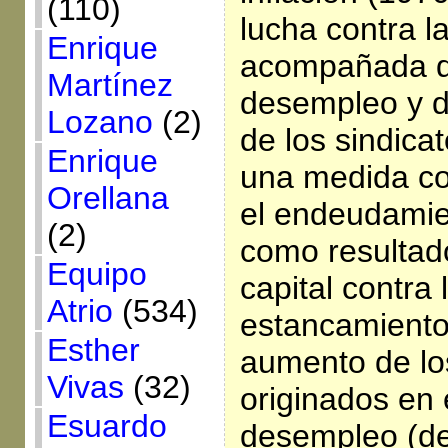
(110)
lucha contra la
Enrique
acompañada d
Martínez
desempleo y d
Lozano
(2)
de los sindica
Enrique
una medida c
Orellana
el endeudamie
(2)
como resultado
Equipo
capital contra
Atrio
(534)
estancamiento
Esther
aumento de lo
Vivas
(32)
originados en 
Esuardo
desempleo (d