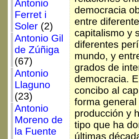
Antonio
democracia obl
Ferret i
entre diferent
Soler
(2)
capitalismo y 
Antonio Gil
diferentes per
de Zúñiga
mundo, y entre
(67)
grados de inte
Antonio
democracia. E
Llaguno
concibo al cap
(23)
forma general
Antonio
producción y h
Moreno de
tipo que ha d
la Fuente
últimas década