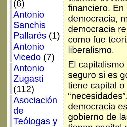
(6)
financiero. En
Antonio
democracia, m
Sanchis
democracia rep
Pallarés
(1)
como fue teori
Antonio
liberalismo.
Vicedo
(7)
El capitalismo
Antonio
seguro si es 
Zugasti
tiene capital o
(112)
“necesidades”,
Asociación
democracia es
de
gobierno de l
Teólogas y