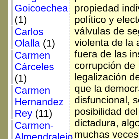
propiedad indi
Goicoechea
político y elec
(1)
válvulas de se
Carlos
violenta de la 
Olalla
(1)
fuera de las in
Carmen
corrupción de l
Cárceles
legalización d
(1)
que la democr
Carmen
disfuncional, 
Hernandez
posibilidad del
Rey
(11)
dictadura, alg
Carmen-
muchas veces
Almendralejo