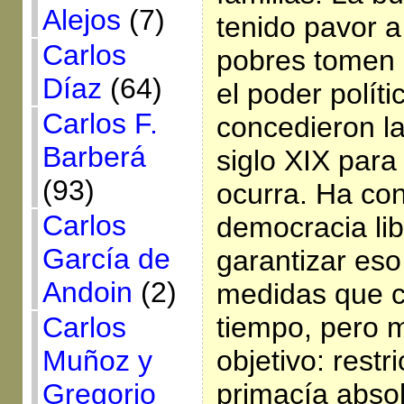
Alejos
(7)
tenido pavor a
Carlos
pobres tomen 
Díaz
(64)
el poder políti
Carlos F.
concedieron la
Barberá
siglo XIX para
(93)
ocurra. Ha con
Carlos
democracia li
García de
garantizar es
Andoin
(2)
medidas que c
tiempo, pero 
Carlos
objetivo: restr
Muñoz y
primacía abso
Gregorio