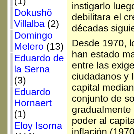
(1)
instigarlo lue
Dokushô
debilitara el c
Villalba
(2)
décadas siguie
Domingo
Desde 1970, l
Melero
(13)
han estado man
Eduardo de
entre las exig
la Serna
ciudadanos y l
(3)
capital median
Eduardo
conjunto de s
Hornaert
gradualmente
(1)
poder al capita
Eloy Isorna
inflación (197