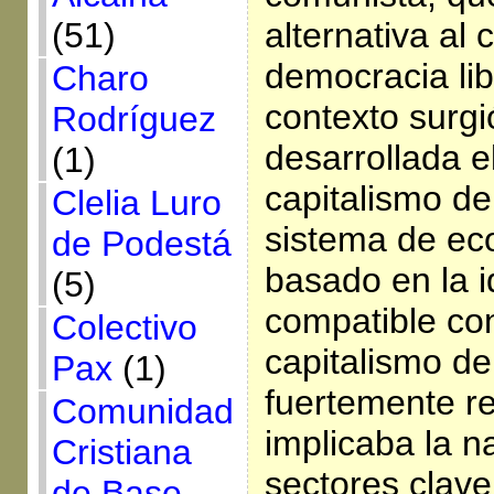
alternativa al 
(51)
democracia lib
Charo
contexto surg
Rodríguez
desarrollada e
(1)
capitalismo de
Clelia Luro
sistema de ec
de Podestá
basado en la i
(5)
compatible con
Colectivo
capitalismo de
Pax
(1)
fuertemente re
Comunidad
implicaba la n
Cristiana
sectores clave
de Base