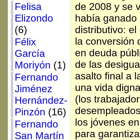
Felisa
de 2008 y se v
Elizondo
había ganado e
(6)
distributivo: e
la conversión 
Félix
en deuda públi
García
de las desigua
Moriyón
(1)
asalto final a 
Fernando
una vida dign
Jiménez
(los trabajador
Hernández-
desempleados,
Pinzón
(16)
los jóvenes e
Fernando
para garantiza
San Martín