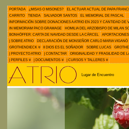
PORTADA
¿MISAS O MISONES?
EL ACTUAR ACTUAL DE PAPA FRANC
CARRITO
TIENDA
SALVADOR SANTOS
EL MEMORIAL DE PASCAL
INFORMACIÓN SOBRE DONACIONES A ATRIO EN 2023 Y CANTIDAD DE VIS
IN MEMORIAM PACO GRAMAGE
HOMILIA DEL ARZOBISPO DE MILAN 
BONHÖFFER: CARTA DE NAVIDAD DESDE LA CÁRCEL
APORTACIONES
| SOBRE ATRIO
DECLARACIÓN DE MONSEÑOR CARLO MARIA VIGANÒ
GROTHENDIECK
II DIOS ES EL SOÑADOR
SOBRE LUCAS
GROTHEN
| PROYECTO ATRIO
| CONTACTAR
ORIGINALIDAD Y FRAGILIDAD DE L
| PERFILES
| DOCUMENTOS
| CURSOS Y TALLERES
Lugar de Encuentro