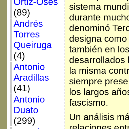
Ortiz-Osés
sistema mundia
(89)
durante mucho
Andrés
denominó Terc
Torres
designa como 
Queiruga
también en los
(4)
desarrollados 
Antonio
la misma contr
Aradillas
siempre prese
(41)
los largos año
Antonio
fascismo.
Duato
Un análisis má
(299)
relaciones ent