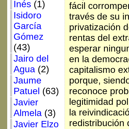
Inés
(1)
fácil corromper
Isidoro
través de su i
García
privatización 
Gómez
rentas del ext
(43)
esperar ningun
Jairo del
en la democrac
Agua
(2)
capitalismo ext
Jaume
porque, siendo
Patuel
(63)
reconoce pro
legitimidad pol
Javier
la reivindicaci
Almela
(3)
redistribución 
Javier Elzo