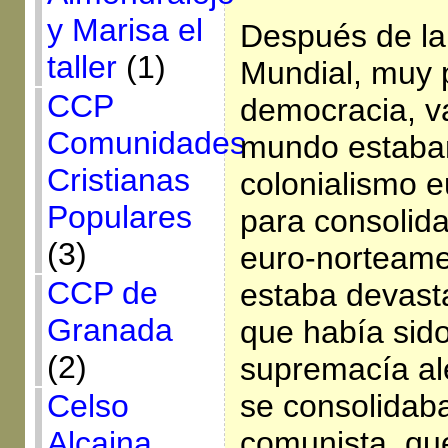
y Marisa el
Después de l
taller
(1)
Mundial, muy 
CCP
democracia, v
Comunidades
mundo estaban
Cristianas
colonialismo e
Populares
para consolida
(3)
euro-norteame
CCP de
estaba devast
Granada
que había sid
(2)
supremacía al
se consolidab
Celso
comunista, qu
Alcaina