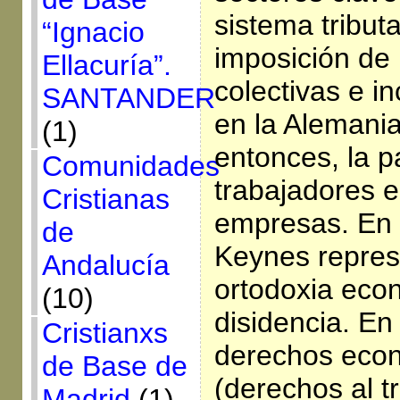
sistema tributa
“Ignacio
imposición de
Ellacuría”.
colectivas e i
SANTANDER
en la Alemani
(1)
entonces, la p
Comunidades
trabajadores e
Cristianas
empresas. En e
de
Keynes repres
Andalucía
ortodoxia eco
(10)
disidencia. En 
Cristianxs
derechos econ
de Base de
(derechos al t
Madrid
(1)