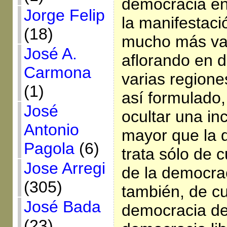
democracia en
Jorge Felip
la manifestac
(18)
mucho más va
José A.
aflorando en d
Carmona
varias regione
(1)
así formulado
José
ocultar una i
Antonio
mayor que la 
Pagola
(6)
trata sólo de c
Jose Arregi
de la democrac
(305)
también, de cu
José Bada
democracia del
(23)