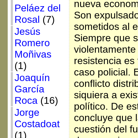
nueva economí
Peláez del
Son expulsados
Rosal
(7)
sometidos al ex
Jesús
Siempre que s
Romero
violentamente 
Moñivas
resistencia es
(1)
caso policial. 
Joaquín
conflicto distri
García
siquiera a exi
Roca
(16)
político. De es
Jorge
concluye que l
Costadoat
cuestión del fu
(1)