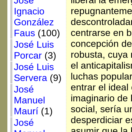
liberal la em
José
repugnantemen
Ignacio
descontrolada
González
centrarse en 
Faus
(100)
concepción de
José Luis
robusta, cuya
Porcar
(3)
el anticapitali
José Luis
luchas popular
Servera
(9)
entrar el idea
José
imaginario de
Manuel
social, sería u
Maurí
(1)
desperdiciar e
José
asumir que la l