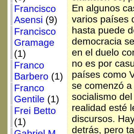
En algunos ca
Francisco
varios países 
Asensi
(9)
hasta puede d
Francisco
democracia se
Gramage
en el duelo con
(1)
no es por cas
Franco
países como V
Barbero
(1)
se comenzó a d
Franco
socialismo del
Gentile
(1)
realidad esté l
Frei Betto
discursos. Ha
(1)
detrás, pero ta
Gabriel M.