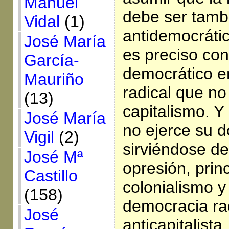
Manuel
debe ser tamb
Vidal
(1)
antidemocrátic
José María
es preciso conv
García-
democrático e
Mauriño
radical que no
(13)
capitalismo. Y
José María
no ejerce su d
Vigil
(2)
sirviéndose de
José Mª
opresión, prin
Castillo
colonialismo y
(158)
democracia ra
José
anticapitalist