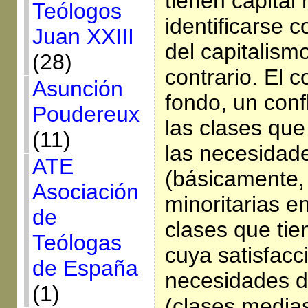
tienen capital
Teólogos
identificarse 
Juan XXIII
del capitalismo
(28)
contrario. El c
Asunción
fondo, un conf
Poudereux
las clases que
(11)
las necesidade
ATE
(básicamente,
Asociación
minoritarias e
de
clases que tie
Teólogas
cuya satisfacc
de España
necesidades d
(1)
(clases medias