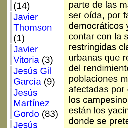
parte de las m
(14)
ser oída, por 
Javier
democráticos 
Thomson
contar con la 
(1)
restringidas c
Javier
urbanas que r
Vitoria
(3)
del rendimiento
Jesús Gil
poblaciones m
García
(9)
afectadas por 
Jesús
los campesinos
Martínez
están los yaci
Gordo
(83)
donde se prete
Jesús