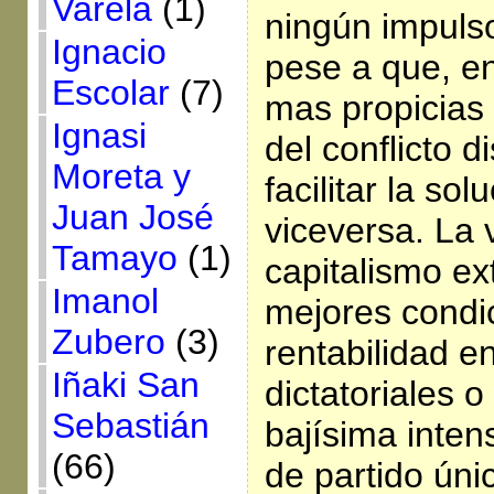
Varela
(1)
ningún impuls
Ignacio
pese a que, en
Escolar
(7)
mas propicias
Ignasi
del conflicto d
Moreta y
facilitar la so
Juan José
viceversa. La 
Tamayo
(1)
capitalismo ext
Imanol
mejores condi
Zubero
(3)
rentabilidad e
Iñaki San
dictatoriales 
Sebastián
bajísima inten
(66)
de partido ún