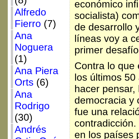
(8)
económico infin
Alfredo
socialista) co
Fierro
(7)
de desarrollo 
Ana
líneas voy a c
Noguera
primer desafío
(1)
Contra lo que
Ana Piera
los últimos 5
Orts
(6)
hacer pensar, 
Ana
democracia y 
Rodrigo
fue una relaci
(30)
contradicción.
Andrés
en los países p