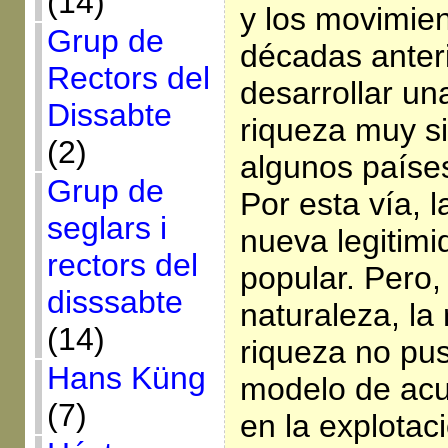
(14)
y los movimien
Grup de
décadas anter
Rectors del
desarrollar una
Dissabte
riqueza muy sig
(2)
algunos países
Grup de
Por esta vía, 
seglars i
nueva legitimi
rectors del
popular. Pero,
disssabte
naturaleza, la 
(14)
riqueza no pus
Hans Küng
modelo de ac
(7)
en la explotac