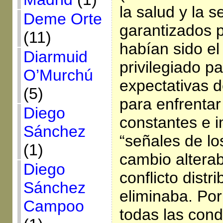
la salud y la s
Deme Orte
garantizados p
(11)
habían sido el
Diarmuid
privilegiado pa
O’Murchú
expectativas d
(5)
para enfrentar
Diego
constantes e i
Sánchez
“señales de l
(1)
cambio alterab
Diego
conflicto distr
Sánchez
eliminaba. Por 
Campoo
todas las cond