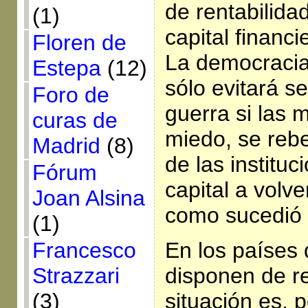
de rentabilidad
(1)
capital financi
Floren de
La democracia 
Estepa
(12)
sólo evitará s
Foro de
guerra si las 
curas de
miedo, se rebe
Madrid
(8)
de las instituc
Fórum
capital a volv
Joan Alsina
como sucedió 
(1)
En los países 
Francesco
disponen de re
Strazzari
situación es, p
(3)