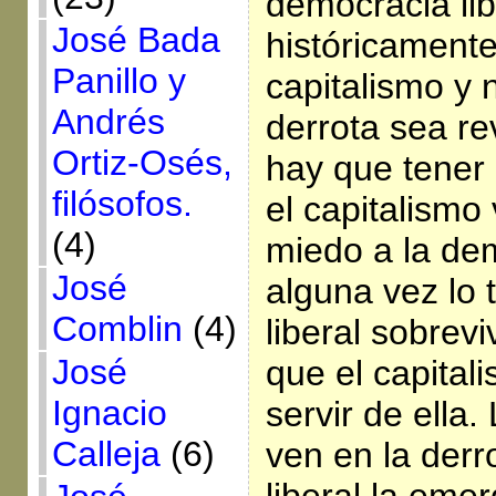
democracia lib
José Bada
históricamente
Panillo y
capitalismo y 
Andrés
derrota sea re
Ortiz-Osés,
hay que tener
filósofos.
el capitalismo
(4)
miedo a la dem
José
alguna vez lo 
Comblin
(4)
liberal sobrev
José
que el capital
Ignacio
servir de ella
Calleja
(6)
ven en la derr