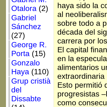
haya sido la c
Otalora
(2)
al neoliberali
Gabriel
sobre todo a p
Sánchez
década del si
(27)
carrera por lo
George R.
El capital fina
Porta
(15)
en la especul
Gonzalo
alimentarios u
Haya
(110)
extraordinaria 
Grup cristià
Esto permitió 
del
progresistas –
Dissabte
como consecue