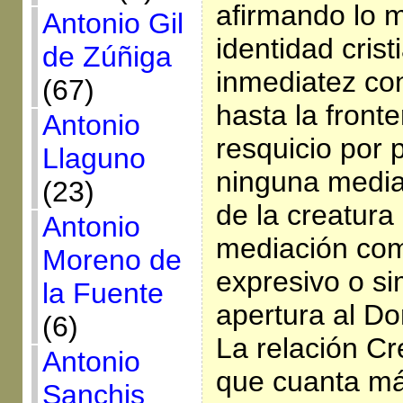
afirmando lo 
Antonio Gil
identidad cris
de Zúñiga
inmediatez con
(67)
hasta la fronte
Antonio
resquicio por 
Llaguno
ninguna media
(23)
de la creatura
Antonio
mediación com
Moreno de
expresivo o si
la Fuente
apertura al D
(6)
La relación Cr
Antonio
que cuanta má
Sanchis