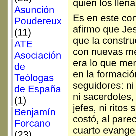
quien los llen
Asunción
Es en este con
Poudereux
afirmo que Jes
(11)
que la constru
ATE
con nuevas m
Asociación
era lo que me
de
en la formació
Teólogas
seguidores: ni
de España
ni sacerdotes,
(1)
jefes, ni rito
Benjamín
costó, al parec
Forcano
cuarto evangeli
(23)