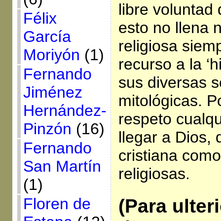
libre voluntad 
Félix
esto no llena 
García
religiosa siem
Moriyón
(1)
recurso a la ‘h
Fernando
sus diversas 
Jiménez
mitológicas. 
Hernández-
respeto cualq
Pinzón
(16)
llegar a Dios, 
Fernando
cristiana como
San Martín
religiosas.
(1)
Floren de
(Para ulter