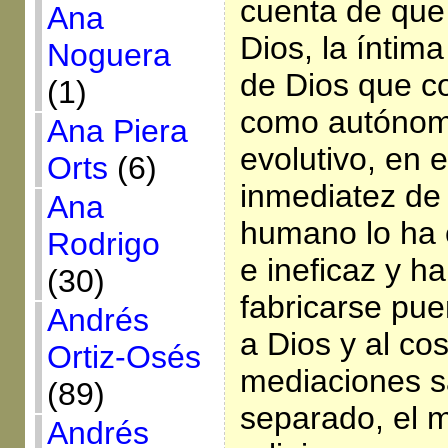
cuenta de que
Ana
Dios, la íntim
Noguera
de Dios que co
(1)
como autónom
Ana Piera
evolutivo, en e
Orts
(6)
inmediatez de 
Ana
humano lo ha 
Rodrigo
e ineficaz y h
(30)
fabricarse pu
Andrés
a Dios y al co
Ortiz-Osés
mediaciones 
(89)
separado, el 
Andrés