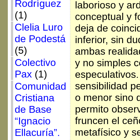
Rodríguez
laborioso y ar
(1)
conceptual y f
Clelia Luro
deja de coinci
de Podestá
inferior, sin d
(5)
ambas realida
Colectivo
y no simples 
Pax
(1)
especulativos.
sensibilidad p
Comunidad
o menor sino d
Cristiana
permito obser
de Base
fruncen el ceñ
“Ignacio
metafísico y s
Ellacuría”.