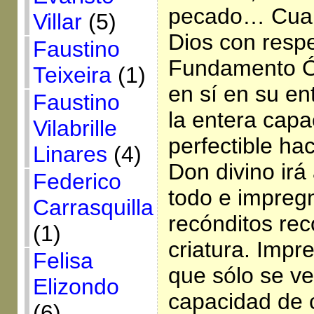
pecado… Cuan
Villar
(5)
Dios con resp
Faustino
Fundamento Ón
Teixeira
(1)
en sí en su e
Faustino
la entera capa
Vilabrille
perfectible hac
Linares
(4)
Don divino ir
Federico
todo e impreg
Carrasquilla
recónditos re
(1)
criatura. Impr
Felisa
que sólo se ve
Elizondo
capacidad de 
(6)