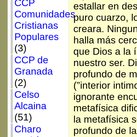
CCP
estallar en des
Comunidades
puro cuarzo, l
Cristianas
creara. Ningun
Populares
halla más cer
(3)
que Dios a la 
CCP de
nuestro ser. D
Granada
profundo de mi
(2)
(”interior inti
Celso
ignorante encu
Alcaina
metafísica dific
(51)
la metafísica 
Charo
profundo de la