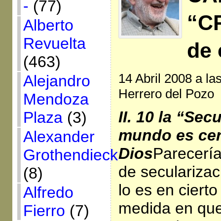
-
(77)
“C
Alberto
Revuelta
de 
(463)
14 Abril 2008 a la
Alejandro
Herrero del Pozo
Mendoza
II. 10 la “Sec
Plaza
(3)
mundo es cer
Alexander
Dios
Parecería
Grothendieck
de secularizaci
(8)
lo es en cierto
Alfredo
medida en que
Fierro
(7)