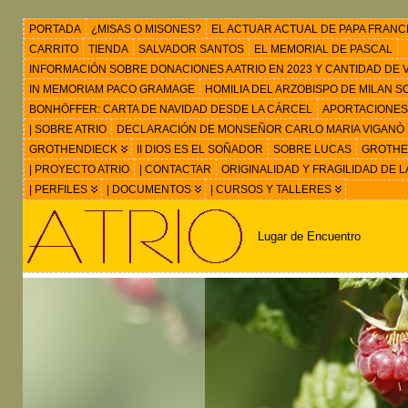
PORTADA
¿MISAS O MISONES?
EL ACTUAR ACTUAL DE PAPA FRANC
CARRITO
TIENDA
SALVADOR SANTOS
EL MEMORIAL DE PASCAL
INFORMACIÓN SOBRE DONACIONES A ATRIO EN 2023 Y CANTIDAD DE VIS
IN MEMORIAM PACO GRAMAGE
HOMILIA DEL ARZOBISPO DE MILAN 
BONHÖFFER: CARTA DE NAVIDAD DESDE LA CÁRCEL
APORTACIONES
| SOBRE ATRIO
DECLARACIÓN DE MONSEÑOR CARLO MARIA VIGANÒ
GROTHENDIECK
II DIOS ES EL SOÑADOR
SOBRE LUCAS
GROTHEN
| PROYECTO ATRIO
| CONTACTAR
ORIGINALIDAD Y FRAGILIDAD DE L
| PERFILES
| DOCUMENTOS
| CURSOS Y TALLERES
Lugar de Encuentro