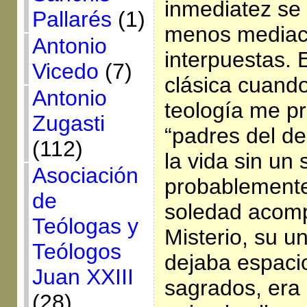
inmediatez se 
Pallarés
(1)
menos mediac
Antonio
interpuestas. 
Vicedo
(7)
clásica cuando
Antonio
teología me p
Zugasti
“padres del de
(112)
la vida sin un
Asociación
probablemente 
de
soledad acomp
Teólogas y
Misterio, su u
Teólogos
dejaba espaci
Juan XXIII
sagrados, era 
(28)