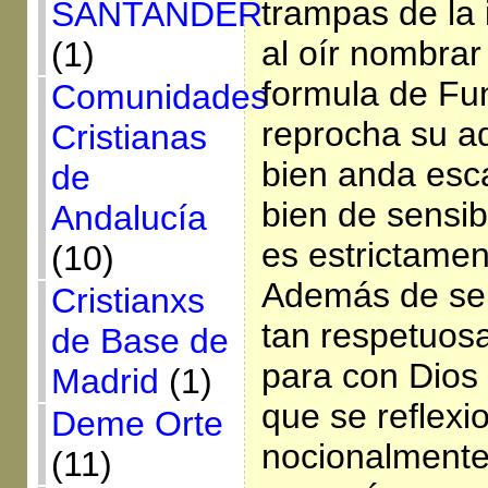
trampas de la
SANTANDER
al oír nombrar
(1)
formula de Fu
Comunidades
reprocha su a
Cristianas
bien anda esca
de
bien de sensib
Andalucía
es estrictamen
(10)
Además de se
Cristianxs
tan respetuos
de Base de
para con Dios 
Madrid
(1)
que se reflexi
Deme Orte
nocionalmente 
(11)