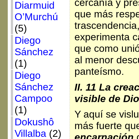
cercanía y pre
Diarmuid
que más respe
O’Murchú
trascendencia,
(5)
experimenta c
Diego
que como unión
Sánchez
al menor desc
(1)
panteísmo.
Diego
Sánchez
II. 11 La crea
Campoo
visible de Di
(1)
Y aquí se visl
Dokushô
más fuerte que
Villalba
(2)
encarnación
d