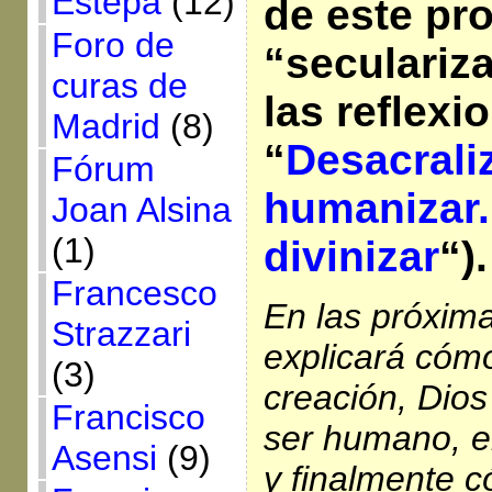
Estepa
(12)
de este pr
Foro de
“seculariz
curas de
las reflexi
Madrid
(8)
“
Desacrali
Fórum
humanizar.
Joan Alsina
(1)
divinizar
“).
Francesco
En las próxim
Strazzari
explicará cómo
(3)
creación, Dios
Francisco
ser humano, e
Asensi
(9)
y finalmente c