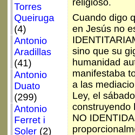
religioso.
Torres
Cuando digo q
Queiruga
en Jesús no e
(4)
IDENTITARIA
Antonio
sino que su gi
Aradillas
humanidad au
(41)
manifestaba to
Antonio
a las mediacio
Duato
Ley, el sábado,
(299)
construyendo
Antonio
NO IDENTIDAD-
Ferret i
proporcionalm
Soler
(2)