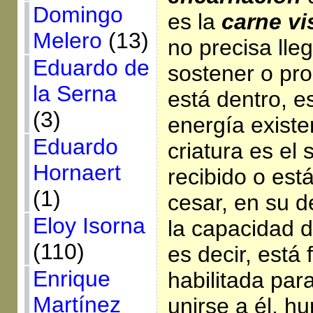
Domingo
es la
carne vi
Melero
(13)
no precisa lle
Eduardo de
sostener o pro
la Serna
está dentro, es
(3)
energía existe
Eduardo
criatura es el 
Hornaert
recibido o est
(1)
cesar, en su 
Eloy Isorna
la capacidad d
(110)
es decir, está
Enrique
habilitada par
Martínez
unirse a él, h