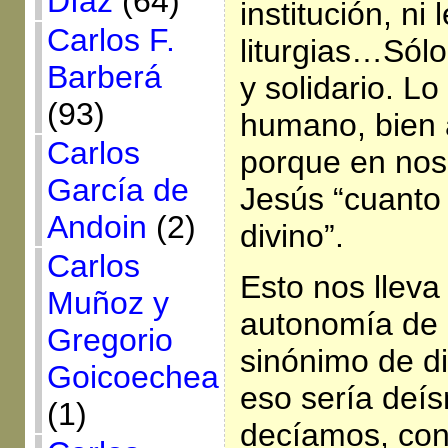
Díaz
(64)
institución, ni
Carlos F.
liturgias…Sól
Barberá
y solidario. L
(93)
humano, bien a
Carlos
porque en nos
García de
Jesús “cuant
Andoin
(2)
divino”.
Carlos
Esto nos lleva
Muñoz y
autonomía de 
Gregorio
sinónimo de di
Goicoechea
eso sería deís
(1)
decíamos, con