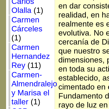
Carlos
en dar consist
Olalla
(1)
realidad, en h
Carmen
realmente es 
Cárceles
evolutiva. No 
(1)
cercanía de D
Carmen
que nuestro s
Hernandez
dimensiones, 
Rey
(11)
en toda su act
Carmen-
establecido, a
Almendralejo
cimentado en 
y Marisa el
Fundamento de
taller
(1)
rayo de luz en