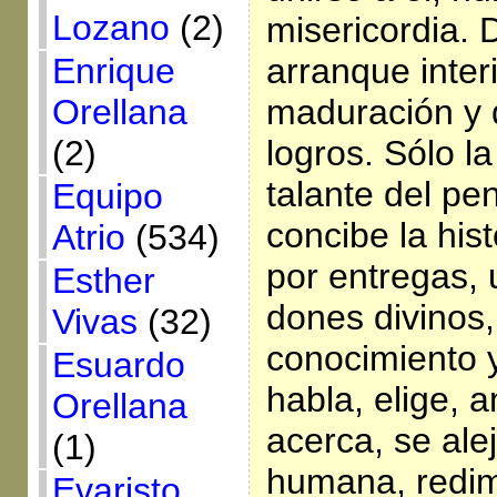
Lozano
(2)
misericordia. 
Enrique
arranque inter
Orellana
maduración y d
(2)
logros. Sólo l
talante del p
Equipo
concibe la his
Atrio
(534)
por entregas,
Esther
dones divinos,
Vivas
(32)
conocimiento y
Esuardo
habla, elige, 
Orellana
acerca, se ale
(1)
humana, redim
Evaristo