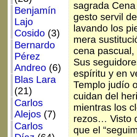
sagrada Cena e
Benjamín
gesto servil de
Lajo
lavando los p
Cosido
(3)
mera sustituci
Bernardo
cena pascual, 
Pérez
Sus seguidore
Andreo
(6)
espíritu y en v
Blas Lara
Templo judío 
(21)
cuidan del her
Carlos
mientras los c
Alejos
(7)
rezos… Visto 
Carlos
que el “seguim