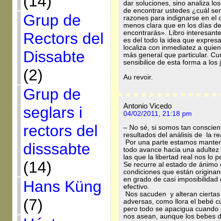
(14)
dar soluciones, sino analiza lo
de encontrar ustedes ¿cuál ser
Grup de
razones para indignarse en el
menos clara que en los días d
encontrarás». Libro interesant
Rectors del
es del todo la idea que expresa
localiza con inmediatez a quien 
Dissabte
más general que particular. Cu
sensibilice de esta forma a los
(2)
Au revoir.
Grup de
Antonio Vicedo
seglars i
04/02/2011, 21:18 pm
rectors del
– No sé, si somos tan conscient
resultados del análisis de la 
Por una parte estamos manteni
disssabte
todo avance hacia una adultez
las que la libertad real nos lo 
(14)
Se recurre al estado de ánimo 
condiciones que están originan
en grado de casi imposibilidad
Hans Küng
efectivo.
Nos sacuden y alteran ciert
(7)
adversas, como llora el bebé cu
pero todo se apacigua cuando
nos asean, aunque los bebes de