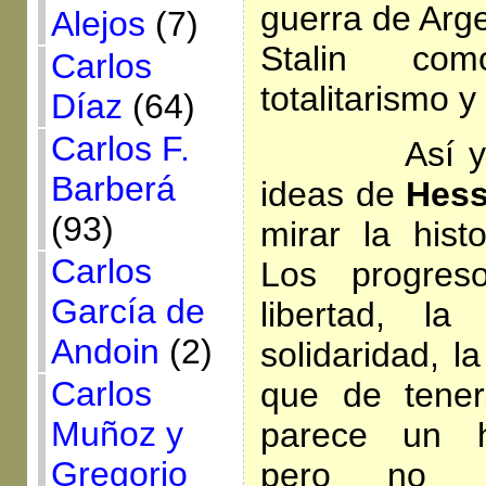
guerra de Arge
Alejos
(7)
Stalin co
Carlos
totalitarismo 
Díaz
(64)
Carlos F.
Así y todo
Barberá
ideas de
Hess
(93)
mirar la hist
Carlos
Los progres
García de
libertad, la
Andoin
(2)
solidaridad, l
Carlos
que de tener
Muñoz y
parece un hu
Gregorio
pero no h