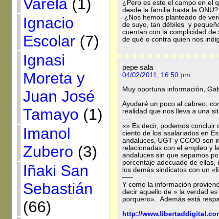
Varela
(1)
¿Pero es este el campo en el q
desde la familia hasta la ONU?
¿Nos hemos planteado de verda
Ignacio
de suyo, tan débiles y pequeño
cuentan con la complicidad de
Escolar
(7)
de qué o contra quien nos ind
Ignasi
pepe sala
Moreta y
04/02/2011, 16:50 pm
Muy oportuna información, Gabr
Juan José
Ayudaré un poco al cabreo, con
Tamayo
(1)
realidad que nos lleva a una si
—-
«» Es decir, podemos concluir
Imanol
ciento de los asalariados en Es
andaluces, UGT y CCOO son int
Zubero
(3)
relacionadas con el empleo y l
andaluces sin que sepamos por 
porcentaje adecuado de ellas, n
Iñaki San
los demás sindicatos con un «
—–
Sebastián
Y como la información provien
decir aquello de » la verdad e
porquero». Además está respal
(66)
http://www.libertaddigital.c