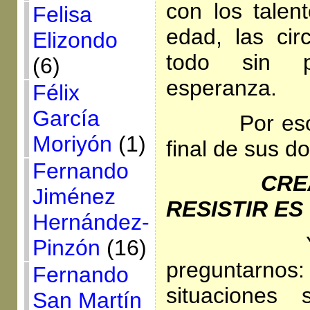
con los talen
Felisa
edad, las cir
Elizondo
todo sin 
(6)
esperanza.
Félix
García
Por es
Moriyón
(1)
final de sus d
Fernando
CRE
Jiménez
RESISTIR ES
Hernández-
Pinzón
(16)
preguntarn
Fernando
situaciones
San Martín