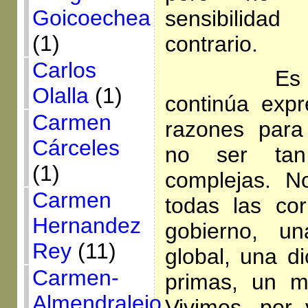
Goicoechea
sensibilida
(1)
contrario.
Carlos
Es cierto
Olalla
(1)
continúa exp
Carmen
razones para
Cárceles
no ser ta
(1)
complejas. No
Carmen
todas las cor
Hernandez
gobierno, un
Rey
(11)
global, una d
Carmen-
primas, un mo
Almendralejo
Vivimos, por 