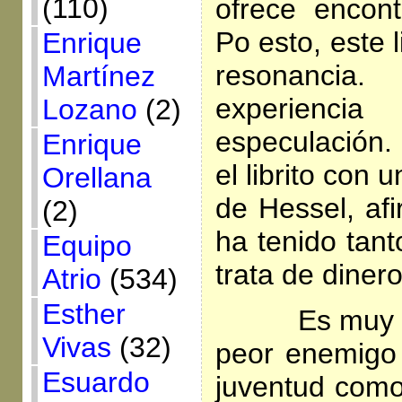
(110)
ofrece encon
Po esto, este l
Enrique
resonancia
Martínez
experienc
Lozano
(2)
especulación. 
Enrique
el librito con
Orellana
de Hessel, af
(2)
ha tenido tant
Equipo
trata de dinero
Atrio
(534)
Esther
Es muy cier
Vivas
(32)
peor enemigo 
Esuardo
juventud como