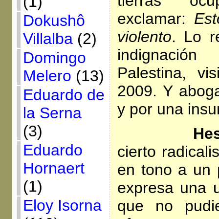
tierras oc
(1)
exclamar:
Est
Dokushô
violento
. Lo 
Villalba
(2)
indignació
Domingo
Palestina, vi
Melero
(13)
2009. Y aboga
Eduardo de
y por una insu
la Serna
(3)
Hes
Eduardo
cierto radical
Hornaert
en tono a un
(1)
expresa una u
Eloy Isorna
que no pudie