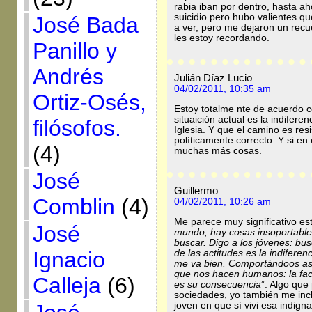
rabia iban por dentro, hasta a
suicidio pero hubo valientes que
José Bada
a ver, pero me dejaron un rec
les estoy recordando.
Panillo y
Andrés
Julián Díaz Lucio
04/02/2011, 10:35 am
Ortiz-Osés,
Estoy totalme nte de acuerdo c
situaición actual es la indifer
filósofos.
Iglesia. Y que el camino es resi
políticamente correcto. Y si en
(4)
muchas más cosas.
José
Guillermo
Comblin
(4)
04/02/2011, 10:26 am
Me parece muy significativo es
José
mundo, hay cosas insoportables
buscar. Digo a los jóvenes: bus
Ignacio
de las actitudes es la indifere
me va bien. Comportándoos así
que nos hacen humanos: la fac
Calleja
(6)
es su consecuencia
”. Algo que
sociedades, yo también me inc
joven en que sí vivi esa indi