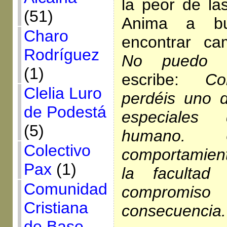
la peor de las
(51)
Anima a bu
Charo
encontrar ca
Rodríguez
No puedo 
(1)
escribe:
Co
Clelia Luro
perdéis uno 
de Podestá
especiale
(5)
humano.
Colectivo
comportamien
Pax
(1)
la facultad
Comunidad
compromi
Cristiana
consecuencia.
de Base