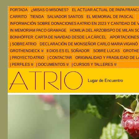
PORTADA
¿MISAS O MISONES?
EL ACTUAR ACTUAL DE PAPA FRANC
CARRITO
TIENDA
SALVADOR SANTOS
EL MEMORIAL DE PASCAL
INFORMACIÓN SOBRE DONACIONES A ATRIO EN 2023 Y CANTIDAD DE VIS
IN MEMORIAM PACO GRAMAGE
HOMILIA DEL ARZOBISPO DE MILAN 
BONHÖFFER: CARTA DE NAVIDAD DESDE LA CÁRCEL
APORTACIONES
| SOBRE ATRIO
DECLARACIÓN DE MONSEÑOR CARLO MARIA VIGANÒ
GROTHENDIECK
II DIOS ES EL SOÑADOR
SOBRE LUCAS
GROTHEN
| PROYECTO ATRIO
| CONTACTAR
ORIGINALIDAD Y FRAGILIDAD DE L
| PERFILES
| DOCUMENTOS
| CURSOS Y TALLERES
Lugar de Encuentro