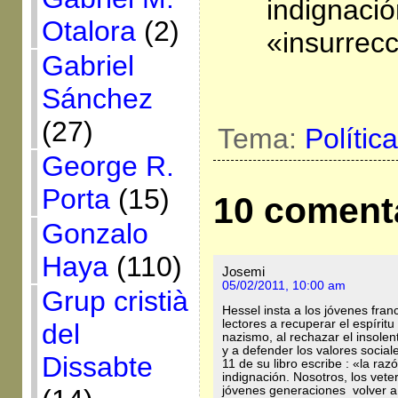
indignació
Otalora
(2)
«insurrecc
Gabriel
Sánchez
(27)
Tema:
Polític
George R.
Porta
(15)
10 coment
Gonzalo
Haya
(110)
Josemi
05/02/2011, 10:00 am
Grup cristià
Hessel insta a los jóvenes fran
lectores a recuperar el espírit
del
nazismo, al rechazar el insolen
y a defender los valores socia
Dissabte
11 de su libro escribe : «la raz
indignación. Nosotros, los vet
jóvenes generaciones volver a 