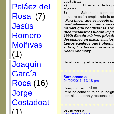
capitalistas.
Peláez del
2)
El sistema de las p
mienten.
3)
Saben que si presen
Rosal
(7)
el futuro están empleando
la e
“
Para hacer que se acepte un
Jesús
gradualmente, a cuentagotas
manera que condiciones soc
(neoliberalismo) fueron imp
Romero
1990: Estado mínimo, privatiz
desempleo en masa, salarios
Moñivas
tantos cambios que hubiera
sido aplicadas de una sola v
Noam Chomsky
(1)
Joaquín
Un abrazo…y el baile apenas e
García
Sarrionandia
Roca
(16)
04/02/2011, 13:18 pm
Compromiso… SÍ !!!!
Jorge
Pero no como fruto de la indign
serenidad alerta y responsable.
Costadoat
(1)
oscar varela