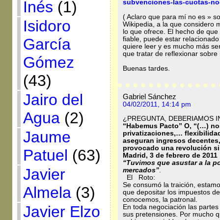
Inés
(1)
subvenciones-las-cuotas-no
( Aclaro que para mí no es » s
Isidoro
Wikipedia, a la que considero
lo que ofrece. El hecho de que
fiable, puede estar relacionad
García
quiere leer y es mucho más senc
que tratar de reflexionar sobre
Gómez
Buenas tardes.
(43)
Jairo del
Gabriel Sánchez
04/02/2011, 14:14 pm
Agua
(2)
¿PREGUNTA, DEBERIAMOS 
“Habemus Pacto” O, “(…) nos
Jaume
privatizaciones,… flexibilid
aseguran ingresos decentes
provocado una revolución si
Patuel
(63)
Madrid, 3 de febrero de 2011
“Tuvimos que asustar a la pob
Javier
mercados”
.
El Roto:
Se consumó la traición, estam
Almela
(3)
que depositar los impuestos del
conocemos, la patronal.
Javier Elzo
En toda negociación las parte
sus pretensiones. Por mucho q