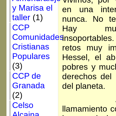
y Marisa el
en una inter
taller
(1)
nunca. No te
CCP
Hay muc
Comunidades
insoportables
Cristianas
retos muy im
Populares
Hessel, el a
(3)
pobres y muc
CCP de
derechos del
Granada
del planeta.
(2)
Ante es
Celso
llamamiento co
Alcaina