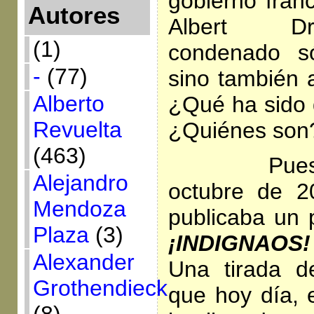
gobierno fran
Autores
Albert Dr
(1)
condenado só
-
(77)
sino también a
Alberto
¿Qué ha sido d
Revuelta
¿Quiénes son
(463)
Pues bien
Alejandro
octubre de 2
Mendoza
publicaba un p
Plaza
(3)
¡INDIGNAOS!
Alexander
Una tirada d
Grothendieck
que hoy día, 