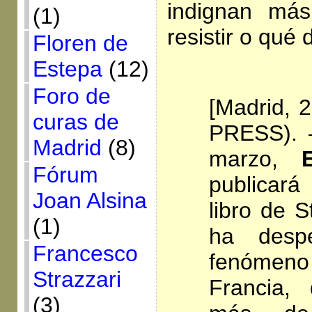
indignan má
(1)
resistir o qué
Floren de
Estepa
(12)
Foro de
[Madrid, 
curas de
PRESS). 
Madrid
(8)
marzo,
Fórum
publicará
Joan Alsina
libro de 
(1)
ha despe
Francesco
fenómen
Strazzari
Francia,
(3)