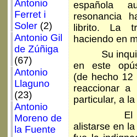
Antonio
española 
Ferret i
resonancia h
Soler
(2)
librito. La 
Antonio Gil
haciendo en m
de Zúñiga
Su inquietu
(67)
en este opús
Antonio
(de hecho 12 
Llaguno
reaccionar a
(23)
particular, a l
Antonio
El motivo
Moreno de
alistarse en l
la Fuente