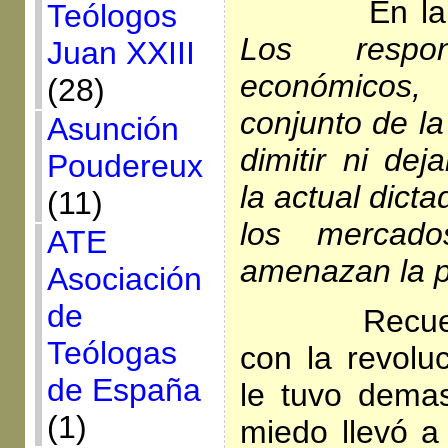
En la
Teólogos
Los respons
Juan XXIII
económicos, 
(28)
conjunto de l
Asunción
dimitir ni dej
Poudereux
la actual dict
(11)
los mercado
ATE
amenazan la p
Asociación
de
Recuerda 
Teólogas
con la revolu
de España
le tuvo dema
(1)
miedo llevó a 