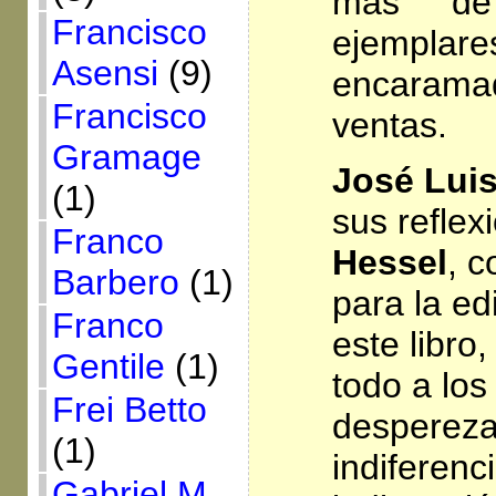
más de
Francisco
ejemplare
Asensi
(9)
encaramad
Francisco
ventas.
Gramage
José Lui
(1)
sus reflex
Franco
Hessel
, c
Barbero
(1)
para la ed
Franco
este libro,
Gentile
(1)
todo a los
Frei Betto
despereza
(1)
indiferenc
Gabriel M.