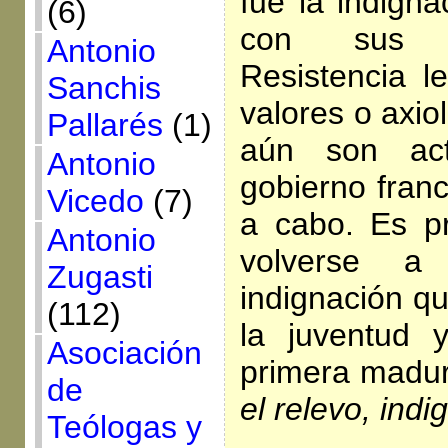
fue la indigna
(6)
con sus a
Antonio
Resistencia l
Sanchis
valores o axio
Pallarés
(1)
aún son ac
Antonio
gobierno franc
Vicedo
(7)
a cabo. Es pr
Antonio
volverse a
Zugasti
indignación qu
(112)
la juventud 
Asociación
primera madu
de
el relevo, indi
Teólogas y