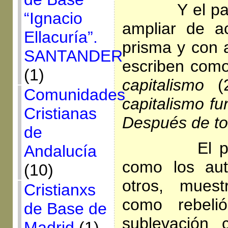
Y el p
“Ignacio
ampliar de a
Ellacuría”.
prisma y con 
SANTANDER
escriben com
(1)
capitalismo
(
Comunidades
capitalismo fu
Cristianas
Después de to
de
El panfle
Andalucía
como los aut
(10)
otros, muest
Cristianxs
como rebeli
de Base de
sublevación 
Madrid
(1)