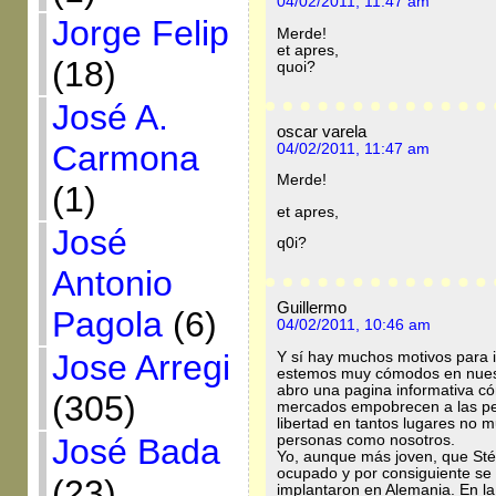
04/02/2011, 11:47 am
Jorge Felip
Merde!
et apres,
(18)
quoi?
José A.
oscar varela
Carmona
04/02/2011, 11:47 am
Merde!
(1)
et apres,
José
q0i?
Antonio
Guillermo
Pagola
(6)
04/02/2011, 10:46 am
Jose Arregi
Y sí hay muchos motivos para 
estemos muy cómodos en nuestro
abro una pagina informativa c
(305)
mercados empobrecen a las pers
libertad en tantos lugares no 
personas como nosotros.
José Bada
Yo, aunque más joven, que Stép
ocupado y por consiguiente se 
(23)
implantaron en Alemania. En la 