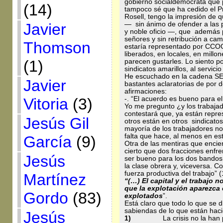
gobierno socialdemócrata que 
(14)
tampoco sé que ha cedido el P
Rosell, tengo la impresión de 
Javier
— sin ánimo de ofender a las p
y noble oficio —, que además 
señores y sin retribución a camb
Thomson
estaría representado por CCO
liberados, en locales, en millo
(1)
parecen gustarles. Lo siento 
sindicatos amarillos, al servicio 
He escuchado en la cadena SER
Javier
bastantes aclaratorias de por d
afirmaciones:
Vitoria
(3)
-. “El acuerdo es bueno para el 
Yo me pregunto ¿y los trabaja
contestará que, ya están repres
Jesús Gil
otros están en otros sindicatos 
mayoría de los trabajadores no
falta que hace, al menos en est
García
(9)
Otra de las mentiras que encie
cierto que dos fracciones enfre
Jesús
ser bueno para los dos bandos,
la clase obrera y, viceversa. 
fuerza productiva del trabajo” 
Martínez
“(…)
El capital y el trabajo 
que la explotación aparezca
Gordo
(83)
explotados
”.
Está claro que todo lo que se d
sabiendas de lo que están haci
Jesús
1)
La crisis no la han pro