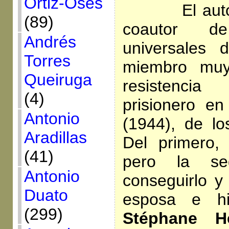
Ortiz-Osés
El autor n
(89)
coautor d
Andrés
universales 
Torres
miembro muy
Queiruga
resistencia
(4)
prisionero e
Antonio
(1944), de lo
Aradillas
Del primero,
(41)
pero la s
Antonio
conseguirlo y
Duato
esposa e hi
(299)
Stéphane H