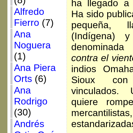
(8)
ha llegado a
Alfredo
Ha sido public
Fierro
(7)
pequeña, ll
Ana
(Indígena) 
Noguera
denominad
(1)
contra el vient
Ana Piera
indios Omaha
Orts
(6)
Sioux con
Ana
vinculados. 
Rodrigo
quiere rompe
(30)
mercantilista
Andrés
estandarizada