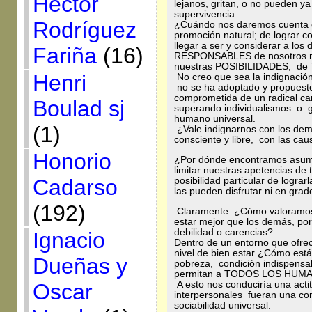
Héctor
lejanos, gritan, o no pueden y
supervivencia.
Rodríguez
¿Cuándo nos daremos cuenta de
promoción natural; de lograr 
llegar a ser y considerar a 
Fariña
(16)
RESPONSABLES de nosotros mi
nuestras POSIBILIDADES, 
Henri
No creo que sea la indignación
no se ha adoptado y propuesto
comprometida de un radical ca
Boulad sj
superando individualismos o g
humano universal.
(1)
¿Vale indignarnos con los de
consciente y libre, con las ca
Honorio
¿Por dónde encontramos asumido
limitar nuestras apetencias de 
Cadarso
posibilidad particular de lograr
las pueden disfrutar ni en gra
(192)
Claramente ¿Cómo valoramos, 
estar mejor que los demás, por
debilidad o carencias?
Ignacio
Dentro de un entorno que ofre
nivel de bien estar ¿Cómo está
Dueñas y
pobreza, condición indispensab
permitan a TODOS LOS HUMANO
A esto nos conduciría una actit
Oscar
interpersonales fueran una c
sociabilidad universal.